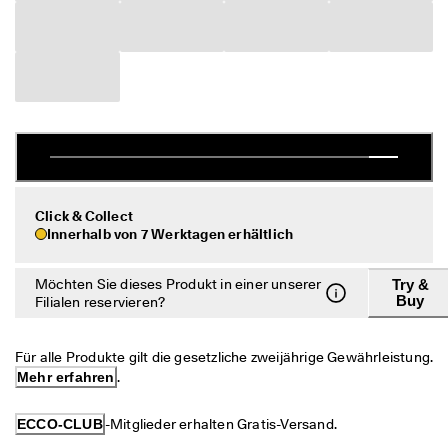
c
Taschen & Accessoires
h
e 
R
Entdecken
ü
c
ECCO.kollektive
k
s
e
n
Mein Konto
d
u
Filialen
Click & Collect
n
Innerhalb von 7 Werktagen erhältlich
g
D
Möchten Sie dieses Produkt in einer unserer
Try &
Werden Sie ECCO Mitglied und sichern Sie sich Produktprämien,
e
Buy
limitierte Angebote, Events und mehr.
Filialen reservieren?
r 
S
Konto erstellen
Anmelden
a
Für alle Produkte gilt die gesetzliche zweijährige Gewährleistung. 
l
Mehr erfahren
.
e 
i
s
ECCO-CLUB
-Mitglieder erhalten Gratis-Versand.
t 