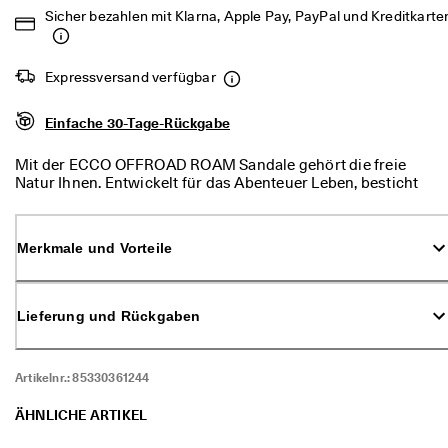
d
Sicher bezahlen mit Klarna, Apple Pay, PayPal und Kreditkarte
a
. 
P
Expressversand verfügbar
r
o
f
Einfache 30-Tage-Rückgabe
i
t
Mit der ECCO OFFROAD ROAM Sandale gehört die freie
i
Natur Ihnen. Entwickelt für das Abenteuer Leben, besticht
e
diese Sandale durch ihre unvergleichliche Kombination aus
r
Komfort und Haltbarkeit. Mit ihrem schlichten Design und
e
den drei Riemen ist sie der perfekte Begleiter auf Ihren
n 
Merkmale und Vorteile
Entdeckungstouren, egal ob in der Stadt oder auf
S
Wanderwegen.
i
e 
v
Lieferung und Rückgaben
o
n 
b
Artikelnr.:
85330361244
i
s 
ÄHNLICHE ARTIKEL
z
u 