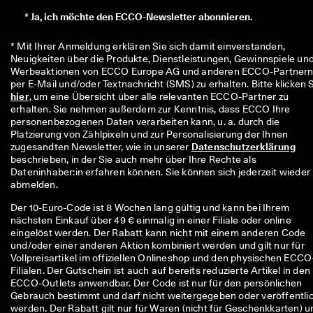
*
Ja, ich möchte den ECCO-Newsletter abonnieren.
* Mit Ihrer Anmeldung erklären Sie sich damit einverstanden, 
Neuigkeiten über die Produkte, Dienstleistungen, Gewinnspiele und
Werbeaktionen von ECCO Europe AG und anderen ECCO-Partnern
hier
, um eine Übersicht über alle relevanten ECCO-Partner zu 
erhalten. Sie nehmen außerdem zur Kenntnis, dass ECCO Ihre 
personenbezogenen Daten verarbeiten kann, u. a. durch die 
Platzierung von Zählpixeln und zur Personalisierung der Ihnen 
zugesandten Newsletter, wie in unserer 
Datenschutzerklärung
beschrieben, in der Sie auch mehr über Ihre Rechte als 
Dateninhaber:in erfahren können. Sie können sich jederzeit wieder 
abmelden.
Der 10-Euro-Code ist 8 Wochen lang gültig und kann bei Ihrem
nächsten Einkauf über 49 € einmalig in einer Filiale oder online
eingelöst werden. Der Rabatt kann nicht mit einem anderen Code
und/oder einer anderen Aktion kombiniert werden und gilt nur für
Vollpreisartikel im offiziellen Onlineshop und den physischen ECCO
Filialen. Der Gutschein ist auch auf bereits reduzierte Artikel in den
ECCO-Outlets anwendbar. Der Code ist nur für den persönlichen
Gebrauch bestimmt und darf nicht weitergegeben oder veröffentli
werden. Der Rabatt gilt nur für Waren (nicht für Geschenkkarten) u