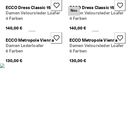
c
Taschen & Accessoires
ECCO Dress Classic 15
ECCO Dress Classic 15
h
Neu
Damen Veloursleder Loafer
Damen Veloursleder Loafer
e 
4 Farben
4 Farben
R
Entdecken
ü
140,00 €
140,00 €
c
ECCO.kollektive
k
s
ECCO Metropole Vienna
ECCO Metropole Vienna
e
Damen Lederloafer
Damen Veloursleder Loafer
n
6 Farben
6 Farben
Mein Konto
d
u
130,00 €
Filialen
130,00 €
n
g
D
Werden Sie ECCO Mitglied und sichern Sie sich Produktprämien,
e
limitierte Angebote, Events und mehr.
r 
S
Konto erstellen
Anmelden
a
l
e 
i
s
t 