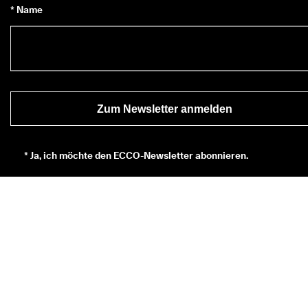
* Name
Zum Newsletter anmelden
*
Ja, ich möchte den ECCO-Newsletter abonnieren.
* Mit Ihrer Anmeldung erklären Sie sich damit einverstanden, 
Neuigkeiten über die Produkte, Dienstleistungen, Gewinnspiele und
Werbeaktionen von ECCO Europe AG und anderen ECCO-Partnern
hier
, um eine Übersicht über alle relevanten ECCO-Partner zu 
erhalten. Sie nehmen außerdem zur Kenntnis, dass ECCO Ihre 
personenbezogenen Daten verarbeiten kann, u. a. durch die 
Platzierung von Zählpixeln und zur Personalisierung der Ihnen 
zugesandten Newsletter, wie in unserer 
Datenschutzerklärung
beschrieben, in der Sie auch mehr über Ihre Rechte als 
Dateninhaber:in erfahren können. Sie können sich jederzeit wieder 