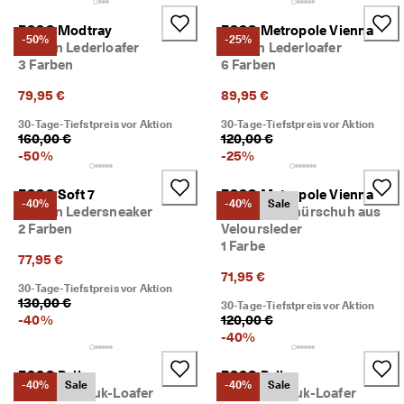
★
★
ECCO Modtray
ECCO Metropole Vienna
-50%
-25%
★ 
Damen Lederloafer
Damen Lederloafer
4
3 Farben
6 Farben
,
3 
79,95 €
89,95 €
· 
Ü
30-Tage-Tiefstpreis vor Aktion
30-Tage-Tiefstpreis vor Aktion
160,00 €
120,00 €
b
-
50
%
-
25
%
e
r 
1
ECCO Soft 7
ECCO Metropole Vienna
-40%
-40%
Sale
3
Damen Ledersneaker
Damen Schnürschuh aus
5
2 Farben
Veloursleder
.
1 Farbe
0
77,95 €
0
71,95 €
0 
30-Tage-Tiefstpreis vor Aktion
v
130,00 €
30-Tage-Tiefstpreis vor Aktion
e
-
40
%
120,00 €
ri
-
40
%
fi
z
ECCO Bella
ECCO Bella
i
-40%
Sale
-40%
Sale
Damen Nubuk-Loafer
Damen Nubuk-Loafer
e