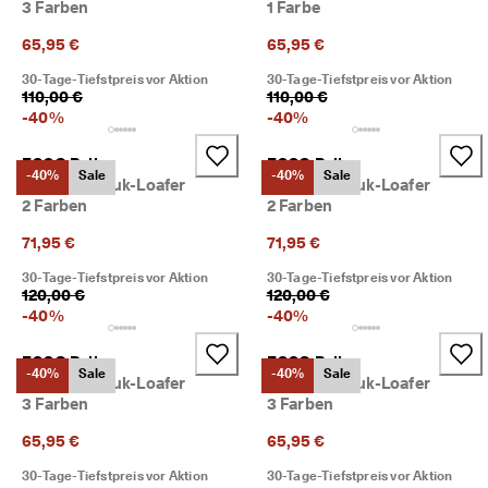
3 Farben
1 Farbe
r
t
65,95 €
65,95 €
e 
B
30-Tage-Tiefstpreis vor Aktion
30-Tage-Tiefstpreis vor Aktion
e
110,00 €
110,00 €
w
-
40
%
-
40
%
e
r
ECCO Bella
ECCO Bella
t
-40%
Sale
-40%
Sale
Damen Nubuk-Loafer
Damen Nubuk-Loafer
u
2 Farben
2 Farben
n
g
71,95 €
71,95 €
e
n
30-Tage-Tiefstpreis vor Aktion
30-Tage-Tiefstpreis vor Aktion
120,00 €
120,00 €
🤝 
-
40
%
-
40
%
W
e
ECCO Bella
ECCO Bella
r
-40%
Sale
-40%
Sale
Damen Nubuk-Loafer
Damen Nubuk-Loafer
d
e
3 Farben
3 Farben
n 
65,95 €
65,95 €
S
i
30-Tage-Tiefstpreis vor Aktion
30-Tage-Tiefstpreis vor Aktion
e 