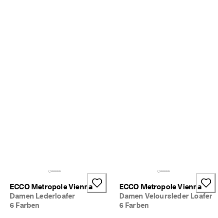
d
a
. 
P
r
o
f
i
t
i
e
r
e
n 
S
i
e 
v
o
n 
b
ECCO Metropole Vienna
ECCO Metropole Vienna
i
Damen Lederloafer
Damen Veloursleder Loafer
s 
6 Farben
6 Farben
z
u 