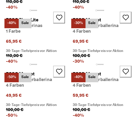
110,00 €
110,00 €
M
-
40
%
-
40
%
i
t
g
ECCO Biom Lite
ECCO Margot
-40%
Sale
-30%
Sale
l
Damen Ballerinas
Damen Lederballerina
i
1 Farbe
4 Farben
e
d
65,95 €
69,95 €
i
30-Tage-Tiefstpreis vor Aktion
30-Tage-Tiefstpreis vor Aktion
m 
110,00 €
100,00 €
E
-
40
%
-
30
%
C
C
O
ECCO Margot
ECCO Margot
-50%
Sale
-40%
Sale
-
Damen Lederballerina
Damen Lederballerina
C
4 Farben
4 Farben
l
u
49,95 €
59,95 €
b 
30-Tage-Tiefstpreis vor Aktion
30-Tage-Tiefstpreis vor Aktion
u
100,00 €
100,00 €
m 
-
50
%
-
40
%
P
r
ä
m