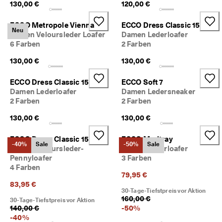
130,00 €
120,00 €
5
0
% 
ECCO Metropole Vienna
ECCO Dress Classic 15
Neu
R
Damen Veloursleder Loafer
Damen Lederloafer
a
6 Farben
2 Farben
b
a
130,00 €
130,00 €
t
t
ECCO Dress Classic 15
ECCO Soft 7
. 
Damen Lederloafer
Damen Ledersneaker
J
2 Farben
2 Farben
e
t
130,00 €
130,00 €
z
t 
ECCO Dress Classic 15
ECCO Modtray
s
-40%
Sale
-50%
Sale
Damen Veloursleder-
Damen Lederloafer
h
o
Pennyloafer
3 Farben
p
4 Farben
79,95 €
p
83,95 €
e
30-Tage-Tiefstpreis vor Aktion
n
160,00 €
30-Tage-Tiefstpreis vor Aktion
140,00 €
-
50
%
★
-
40
%
★