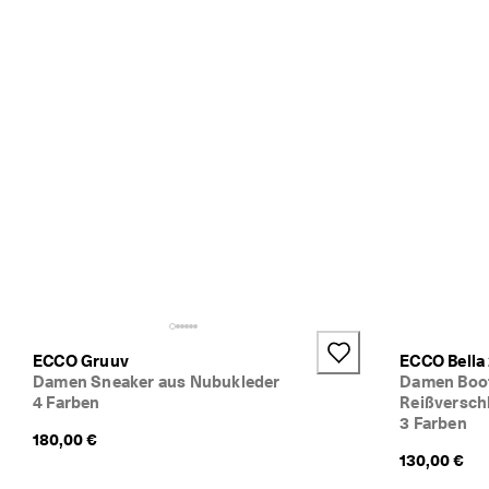
e
n 
S
i
e 
M
i
t
g
l
i
e
d
i
m 
E
C
C
ECCO Gruuv
ECCO Bella
O
Damen Sneaker aus Nubukleder
Damen Boot
-
4 Farben
Reißversch
C
3 Farben
180,00 €
l
130,00 €
u
b 