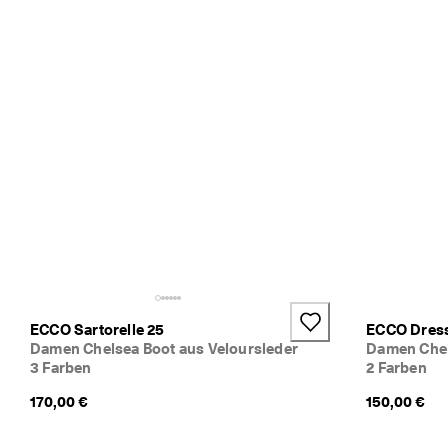
i
s
t 
d
a
. 
P
r
o
f
i
t
i
e
r
e
n 
S
ECCO Sartorelle 25
ECCO Dress
i
Damen Chelsea Boot aus Veloursleder
Damen Chel
e 
3 Farben
2 Farben
v
o
170,00 €
150,00 €
n 
b