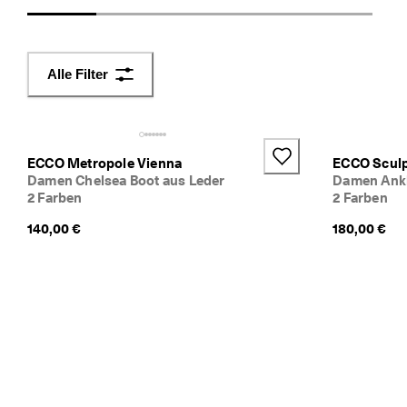
Entdeckungstour und finden Sie Ihre neuen Lieblingsschu
a
c
h
e 
Alle Filter
R
ü
c
k
s
ECCO Metropole Vienna
ECCO Sculp
e
Damen Chelsea Boot aus Leder
Damen Ankl
n
2 Farben
2 Farben
d
u
140,00 €
180,00 €
n
g
D
e
r 
S
a
l
e 