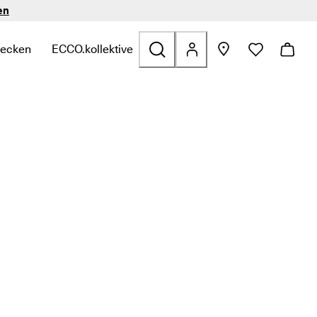
en
decken
ECCO.kollektive
n
zu finden
zu Sale zu finden
te Links zu Taschen & Accessoires zu finden
termenü öffnen, um verwandte Links zu Entdecken zu finden
Untermenü öffnen, um verwandte Links zu ECCO.kol