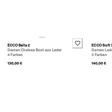
v
e
ri
fi
zi
e
rt
e 
B
e
ECCO Bella 2
ECCO Soft 
w
Damen Chelsea Boot aus Leder
Damen Led
e
4 Farben
3 Farben
rt
u
130,00 €
140,00 €
n
g
e
n
🤝 
W
e
r
d