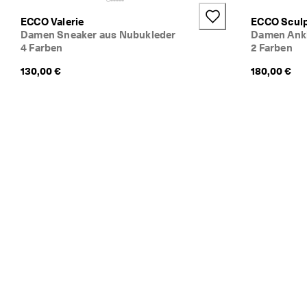
e
ECCO Valerie
ECCO Sculp
n
Damen Sneaker aus Nubukleder
Damen Ankl
4 Farben
2 Farben
★
★
130,00 €
180,00 €
★
★
★ 
4
,
3 
· 
Ü
b
e
r 
1
3
5
.
0
0
0 