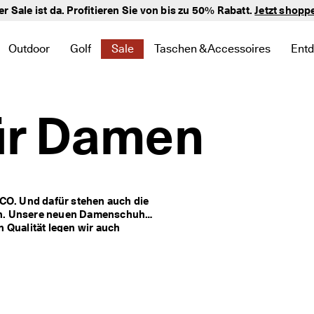
er Sale ist da. Profitieren Sie von bis zu 50% Rabatt.
verifizierte Bewertungen
Jetzt shopp
Outdoor
Golf
Sale
Taschen & Accessoires
Ent
 zu Neu zu finden
te Links zu Damen zu finden
 um verwandte Links zu Herren zu finden
nü öffnen, um verwandte Links zu Kinder zu finden
Untermenü öffnen, um verwandte Links zu Outdoor zu finde
Untermenü öffnen, um verwandte Links zu Golf 
Untermenü öffnen, um verwandte Links 
Untermenü öffnen, um verwand
Un
ür Damen
CO. Und dafür stehen auch die 
on. Unsere neuen Damenschuhe 
 Qualität legen wir auch 
yle einzugehen. Das zeigen 
kten Mix aus Sportlichkeit und 
teuerlustige haben wir das 
e bei jedem Ausflug optimalen 
ahl: Unsere neuen Herrenschuhe 
ehen Sie bei ECCO auf 