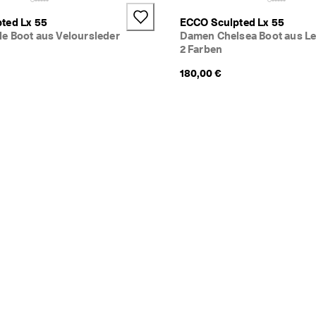
ted Lx 55
ECCO Sculpted Lx 55
e Boot aus Veloursleder
Damen Chelsea Boot aus Le
2 Farben
180,00 €