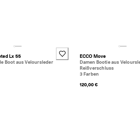
he für Damen.
ted Lx 55
ECCO Move
e Boot aus Veloursleder
Damen Bootie aus Veloursl
Reißverschluss
3 Farben
120,00 €