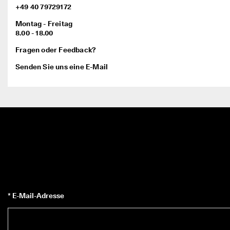
d
+49 40 79729172
a
. 
Montag - Freitag
P
8.00 - 18.00
r
Fragen oder Feedback?
o
f
Senden Sie uns eine E-Mail
i
t
i
e
r
e
n 
S
i
e 
v
o
n 
b
* E-Mail-Adresse
i
s 
z
u 