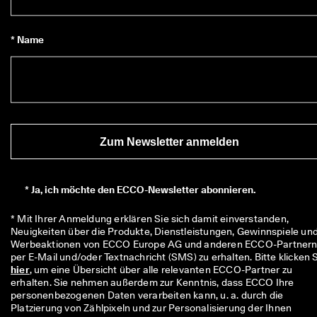
5
0
% 
* Name
R
a
b
a
t
t
. 
J
Zum Newsletter anmelden
e
t
z
t 
*
Ja, ich möchte den ECCO-Newsletter abonnieren.
s
h
* Mit Ihrer Anmeldung erklären Sie sich damit einverstanden, 
o
Neuigkeiten über die Produkte, Dienstleistungen, Gewinnspiele und
p
Werbeaktionen von ECCO Europe AG und anderen ECCO-Partnern
p
e
hier
, um eine Übersicht über alle relevanten ECCO-Partner zu 
n
erhalten. Sie nehmen außerdem zur Kenntnis, dass ECCO Ihre 
personenbezogenen Daten verarbeiten kann, u. a. durch die 
★
Platzierung von Zählpixeln und zur Personalisierung der Ihnen 
★