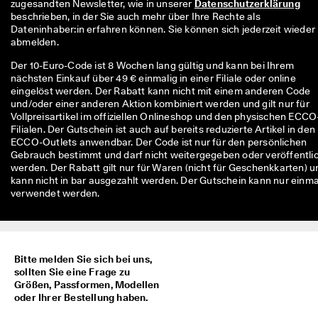
zugesandten Newsletter, wie in unserer 
Datenschutzerklärung
★
beschrieben, in der Sie auch mehr über Ihre Rechte als 
★
Dateninhaber:in erfahren können. Sie können sich jederzeit wieder 
★ 
abmelden.
4
,
Der 10-Euro-Code ist 8 Wochen lang gültig und kann bei Ihrem
3 
nächsten Einkauf über 49 € einmalig in einer Filiale oder online
· 
eingelöst werden. Der Rabatt kann nicht mit einem anderen Code
Ü
und/oder einer anderen Aktion kombiniert werden und gilt nur für
b
Vollpreisartikel im offiziellen Onlineshop und den physischen ECCO
e
Filialen. Der Gutschein ist auch auf bereits reduzierte Artikel in den
r 
ECCO-Outlets anwendbar. Der Code ist nur für den persönlichen
1
Gebrauch bestimmt und darf nicht weitergegeben oder veröffentli
3
werden. Der Rabatt gilt nur für Waren (nicht für Geschenkkarten) u
5
kann nicht in bar ausgezahlt werden. Der Gutschein kann nur einma
.
verwendet werden.
0
0
0 
v
e
Bitte melden Sie sich bei uns,
ri
sollten Sie eine Frage zu
fi
Größen, Passformen, Modellen
z
oder Ihrer Bestellung haben.
i
e