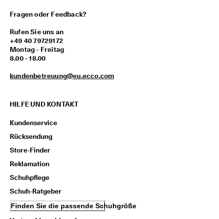
r
Fragen oder Feedback?
t
e 
Rufen Sie uns an
B
+49 40 79729172
e
Montag - Freitag
w
8.00 - 18.00
e
r
kundenbetreuung@eu.ecco.com
t
u
n
g
HILFE UND KONTAKT
e
n
Kundenservice
🤝 
Rücksendung
W
Store-Finder
e
r
Reklamation
d
Schuhpflege
e
n 
Schuh-Ratgeber
S
Finden Sie die passende Schuhgröße
i
e 