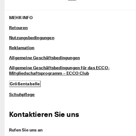
c
Taschen & Accessoires
h
e 
MEHR INFO
R
Entdecken
ü
Retouren
c
ECCO.kollektive
k
Nutzungsbedingungen
s
e
Reklamation
n
Mein Konto
d
Allgemeine Geschäftsbedingungen
u
Filialen
Allgemeine Geschäftsbedingungen für das ECCO-
n
Mitgliedschaftsprogramm – ECCO Club
g
Größentabelle
D
Werden Sie ECCO Mitglied und sichern Sie sich Produktprämien,
e
limitierte Angebote, Events und mehr.
Schuhpflege
r 
S
Konto erstellen
Anmelden
a
l
Kontaktieren Sie uns
e 
i
s
Rufen Sie uns an
t 