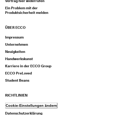
Vertrag hier widerrufen
M
i
Ein Problem mit der
t
Produktsicherheit melden
g
l
i
ÜBER ECCO
e
d
Impressum
i
m 
Unternehmen
E
Neuigkeiten
C
C
Handwerkskunst
O
Karriere in der ECCO Group
-
C
ECCO PreLoved
l
Student Beans
u
b 
u
m 
RICHTLINIEN
P
r
Cookie-Einstellungen ändern
ä
Datenschutzerklärung
m