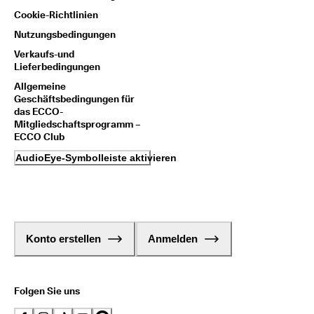
i
Cookie-Richtlinien
e
n 
Nutzungsbedingungen
u
Verkaufs-und
n
Lieferbedingungen
d 
R
Allgemeine
a
Geschäftsbedingungen für
b
das ECCO-
a
Mitgliedschaftsprogramm –
t
ECCO Club
t
AudioEye-Symbolleiste aktivieren
e 
z
u 
e
r
h
a
Konto erstellen
Anmelden
l
t
e
n
Folgen Sie uns