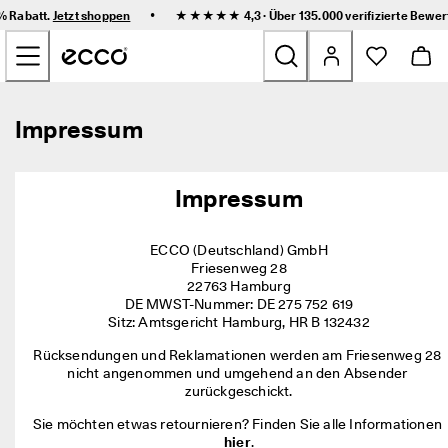
F
•
0% Rabatt.
Jetzt shoppen
★★★★★ 4,3 · Über 135.000
verifizierte Bewe
l
Zum Inhalt der Hauptseite springen
e
x
i
b
Neu
l
Impressum
e 
L
Damen
i
e
Impressum
f
Herren
e
r
ECCO (Deutschland) GmbH

u
Kinder
Friesenweg 28

n
22763 Hamburg

g 
DE MWST-Nummer: DE 275 752 619

u
Outdoor
Sitz: Amtsgericht Hamburg, HR B 132432
n
d 
Rücksendungen und Reklamationen werden am Friesenweg 28 
Golf
e
nicht angenommen und umgehend an den Absender 
i
zurückgeschickt.
n
Sale
f
Sie möchten etwas retournieren? Finden Sie alle Informationen 
a
hier
.