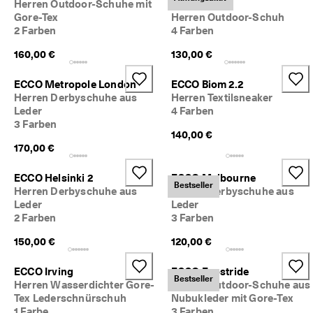
Herren Outdoor-Schuhe mit
Breathru
Gore-Tex
Herren Outdoor-Schuh
2 Farben
4 Farben
160,00 €
130,00 €
ECCO Metropole London
ECCO Biom 2.2
Herren Derbyschuhe aus
Herren Textilsneaker
Leder
4 Farben
3 Farben
140,00 €
170,00 €
ECCO Helsinki 2
ECCO Melbourne
Bestseller
Herren Derbyschuhe aus
Herren Derbyschuhe aus
Leder
Leder
2 Farben
3 Farben
150,00 €
120,00 €
ECCO Irving
ECCO Exostride
Bestseller
Herren Wasserdichter Gore-
Herren Outdoor-Schuhe aus
Tex Lederschnürschuh
Nubukleder mit Gore-Tex
1 Farbe
3 Farben