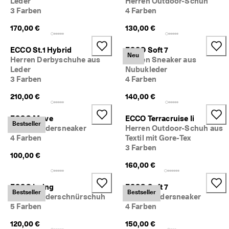
Leder
Herren Outdoor-Schuh
i
3 Farben
4 Farben
e
n 
170,00 €
130,00 €
u
n
ECCO St.1 Hybrid
ECCO Soft 7
d 
Neu
Herren Derbyschuhe aus
Herren Sneaker aus
R
Leder
Nubukleder
a
3 Farben
4 Farben
b
a
210,00 €
140,00 €
t
t
e 
ECCO Move
ECCO Terracruise Ii
Bestseller
z
Herren Ledersneaker
Herren Outdoor-Schuh aus
u 
4 Farben
Textil mit Gore-Tex
e
3 Farben
r
100,00 €
h
160,00 €
a
l
ECCO Irving
ECCO Soft 7
t
Bestseller
Bestseller
Herren Lederschnürschuh
Herren Ledersneaker
e
5 Farben
4 Farben
n
120,00 €
150,00 €