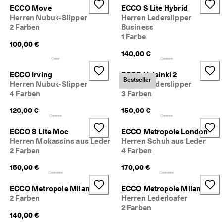
r
ECCO Move
ECCO S Lite Hybrid
t
Herren Nubuk-Slipper
Herren Lederslipper
e 
2 Farben
Business
B
1 Farbe
e
100,00 €
w
140,00 €
e
r
ECCO Irving
ECCO Helsinki 2
t
Bestseller
Herren Nubuk-Slipper
Herren Lederslipper
u
4 Farben
3 Farben
n
g
120,00 €
150,00 €
e
n
ECCO S Lite Moc
ECCO Metropole London
🤝 
Herren Mokassins aus Leder
Herren Schuh aus Leder
W
2 Farben
4 Farben
e
r
150,00 €
170,00 €
d
e
ECCO Metropole Milan
ECCO Metropole Milan
n 
2 Farben
Herren Lederloafer
S
2 Farben
i
140,00 €
e 