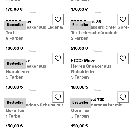
170,00 €
170,00 €
ECCO Gruuv
ECCO Track 25
Bestseller
Bestseller
Herren Sneaker aus Leder &
Herren Wasserdichter Gore-
Textil
Tex Lederschnürschuh
6 Farben
2 Farben
160,00 €
210,00 €
ECCO Move
ECCO Move
Bestseller
Herren Sneaker aus
Herren Sneaker aus
Nubukleder
Nubukleder
5 Farben
5 Farben
100,00 €
100,00 €
ECCO Mx
ECCO Street 720
Bestseller
Bestseller
Herren Outdoor-Schuhe mit
Herren Ledersneaker mit
Gore-Tex
Gore-Tex
1 Farbe
3 Farben
150,00 €
190,00 €