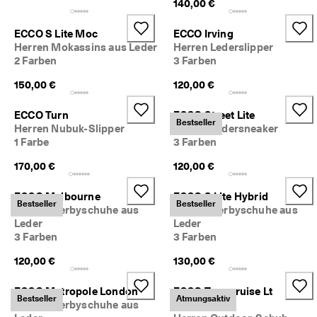
140,00 €
M
i
t
ECCO S Lite Moc
ECCO Irving
g
Herren Mokassins aus Leder
Herren Lederslipper
l
2 Farben
3 Farben
i
e
150,00 €
120,00 €
d
i
ECCO Turn
ECCO Street Lite
m 
Bestseller
Herren Nubuk-Slipper
Herren Ledersneaker
E
1 Farbe
3 Farben
C
C
170,00 €
120,00 €
O
-
ECCO Melbourne
ECCO S Lite Hybrid
C
Bestseller
Bestseller
Herren Derbyschuhe aus
Herren Derbyschuhe aus
l
Leder
Leder
u
3 Farben
3 Farben
b 
u
120,00 €
130,00 €
m 
P
r
ECCO Metropole London
ECCO Terracruise Lt
Bestseller
Atmungsaktiv
ä
Herren Derbyschuhe aus
Breathru
m