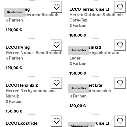
ECCO Irving
ECCO Terracruise Lt
Bestseller
Herren Lederschnürschuh
Herren Outdoor-Schuh mit
5 Farben
Gore-Tex
2 Farben
120,00 €
160,00 €
ECCO Irving
ECCO Helsinki 2
Bestseller
Herren Nubuk-Schnürschuh
Herren Derbyschuhe aus
5 Farben
Leder
2 Farben
120,00 €
150,00 €
ECCO Helsinki 2
ECCO Street Lite
Bestseller
Herren Derbyschuhe aus
Herren Ledersneaker
Nubuk
3 Farben
2 Farben
120,00 €
150,00 €
ECCO Exostride
ECCO Terracruise Lt
Atmungsaktiv