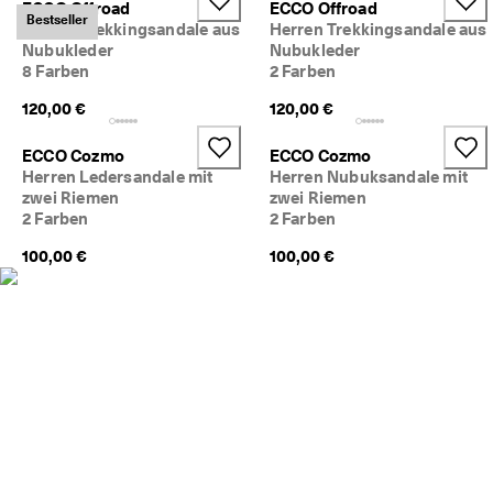
ECCO Offroad
ECCO Offroad
c
Taschen & Accessoires
Bestseller
Herren Trekkingsandale aus
Herren Trekkingsandale aus
h
Nubukleder
Nubukleder
e 
R
8 Farben
2 Farben
Entdecken
ü
120,00 €
120,00 €
c
ECCO.kollektive
k
s
ECCO Cozmo
ECCO Cozmo
e
Herren Ledersandale mit
Herren Nubuksandale mit
n
zwei Riemen
zwei Riemen
Mein Konto
d
2 Farben
2 Farben
u
Filialen
n
100,00 €
100,00 €
g
D
Werden Sie ECCO Mitglied und sichern Sie sich Produktprämien,
e
limitierte Angebote, Events und mehr.
r 
S
Konto erstellen
Anmelden
a
l
e 
i
s
t 