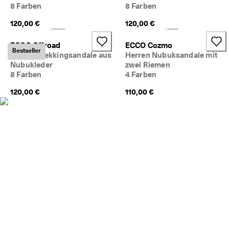
5
8 Farben
8 Farben
0
120,00 €
120,00 €
% 
R
a
ECCO Offroad
ECCO Cozmo
Bestseller
b
Herren Trekkingsandale aus
Herren Nubuksandale mit
a
Nubukleder
zwei Riemen
t
8 Farben
4 Farben
t
. 
120,00 €
110,00 €
J
e
t
z
t 
s
h
o
p
p
e
n
★
★