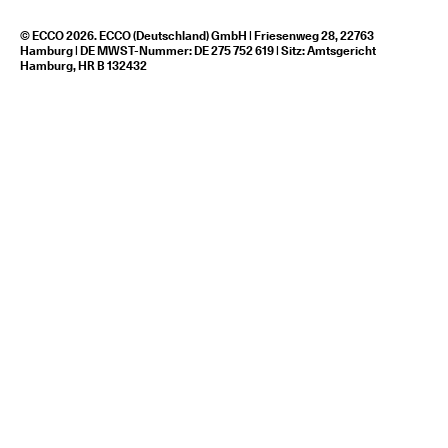
© ECCO 2026. ECCO (Deutschland) GmbH | Friesenweg 28, 22763
Hamburg | DE MWST-Nummer: DE 275 752 619 | Sitz: Amtsgericht
Hamburg, HR B 132432