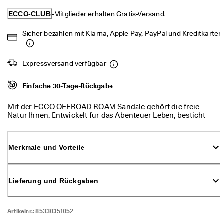
d
a
ECCO-CLUB
-Mitglieder erhalten Gratis-Versand.
. 
P
Sicher bezahlen mit Klarna, Apple Pay, PayPal und Kreditkarte
r
o
f
Expressversand verfügbar
i
t
i
Einfache 30-Tage-Rückgabe
e
r
Mit der ECCO OFFROAD ROAM Sandale gehört die freie
e
Natur Ihnen. Entwickelt für das Abenteuer Leben, besticht
n 
diese Sandale durch ihre unvergleichliche Kombination aus
S
Komfort und Haltbarkeit. Mit ihrem schlichten Design und
i
den drei Riemen ist sie der perfekte Begleiter auf Ihren
e 
Merkmale und Vorteile
Entdeckungstouren, egal ob in der Stadt oder auf
v
Wanderwegen.
o
n 
Lieferung und Rückgaben
b
i
s 
z
Artikelnr.:
85330351052
u 