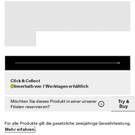
c
Taschen & Accessoires
h
e 
R
Entdecken
ü
c
ECCO.kollektive
k
s
e
n
Mein Konto
d
u
Filialen
n
g
Click & Collect
D
Werden Sie ECCO Mitglied und sichern Sie sich Produktprämien,
Innerhalb von 7 Werktagen erhältlich
e
limitierte Angebote, Events und mehr.
r 
S
Konto erstellen
Anmelden
Möchten Sie dieses Produkt in einer unserer
Try &
a
Buy
Filialen reservieren?
l
e 
i
Für alle Produkte gilt die gesetzliche zweijährige Gewährleistung. 
s
Mehr erfahren
.
t 