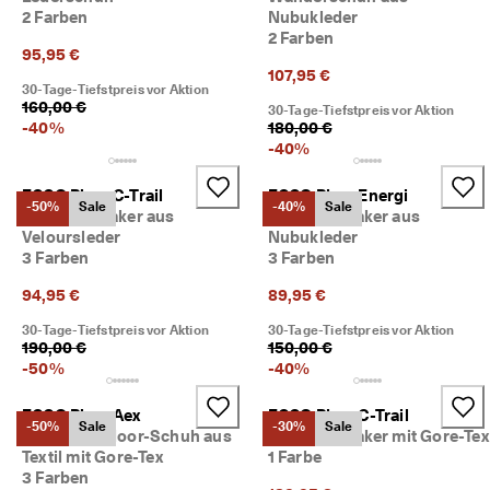
★
2 Farben
Nubukleder
★
2 Farben
★ 
95,95 €
4
107,95 €
30-Tage-Tiefstpreis vor Aktion
,
160,00 €
3 
30-Tage-Tiefstpreis vor Aktion
-
40
%
180,00 €
· 
-
40
%
Ü
b
e
ECCO Biom C-Trail
ECCO Biom Energi
-50%
Sale
-40%
Sale
r 
Herren Sneaker aus
Herren Sneaker aus
1
Veloursleder
Nubukleder
3
3 Farben
3 Farben
5
.
94,95 €
89,95 €
0
0
30-Tage-Tiefstpreis vor Aktion
30-Tage-Tiefstpreis vor Aktion
0 
190,00 €
150,00 €
v
-
50
%
-
40
%
e
ri
ECCO Biom Aex
ECCO Biom C-Trail
fi
-50%
Sale
-30%
Sale
Herren Outdoor-Schuh aus
Herren Sneaker mit Gore-Tex
z
Textil mit Gore-Tex
1 Farbe
i
3 Farben
e