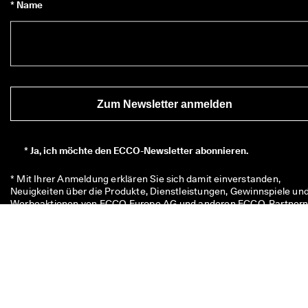
* Name
Zum Newsletter anmelden
*
Ja, ich möchte den ECCO-Newsletter abonnieren.
* Mit Ihrer Anmeldung erklären Sie sich damit einverstanden, 
Neuigkeiten über die Produkte, Dienstleistungen, Gewinnspiele und
Werbeaktionen von ECCO Europe AG und anderen ECCO-Partnern
hier
, um eine Übersicht über alle relevanten ECCO-Partner zu 
erhalten. Sie nehmen außerdem zur Kenntnis, dass ECCO Ihre 
personenbezogenen Daten verarbeiten kann, u. a. durch die 
Platzierung von Zählpixeln und zur Personalisierung der Ihnen 
zugesandten Newsletter, wie in unserer 
Datenschutzerklärung
beschrieben, in der Sie auch mehr über Ihre Rechte als 
Dateninhaber:in erfahren können. Sie können sich jederzeit wieder 