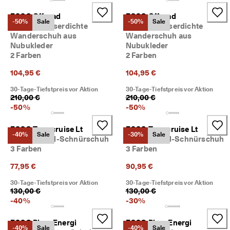
d
a
ECCO Offroad
ECCO Offroad
-50%
Sale
-50%
Sale
. 
Herren Wasserdichte
Herren Wasserdichte
P
Wanderschuh aus
Wanderschuh aus
r
Nubukleder
Nubukleder
o
2 Farben
2 Farben
f
i
104,95 €
104,95 €
t
i
30-Tage-Tiefstpreis vor Aktion
30-Tage-Tiefstpreis vor Aktion
210,00 €
210,00 €
e
r
-
50
%
-
50
%
e
n 
ECCO Terracruise Lt
ECCO Terracruise Lt
S
-40%
Sale
-30%
Sale
Herren Textil-Schnürschuh
Herren Textil-Schnürschuh
i
3 Farben
3 Farben
e 
v
77,95 €
90,95 €
o
n 
30-Tage-Tiefstpreis vor Aktion
30-Tage-Tiefstpreis vor Aktion
b
130,00 €
130,00 €
i
-
40
%
-
30
%
s 
z
ECCO Biom Energi
ECCO Biom Energi
u 
-40%
Sale
-40%
Sale