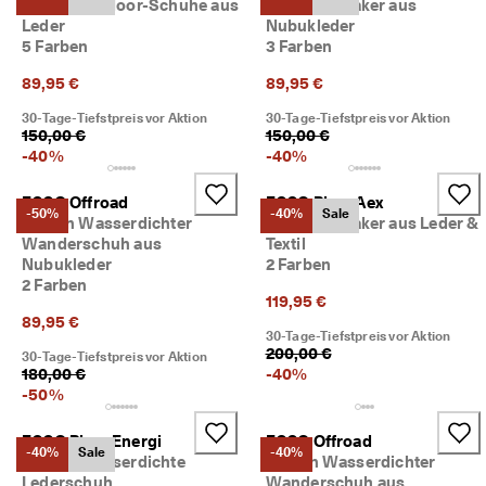
Herren Outdoor-Schuhe aus
Herren Sneaker aus
5
Leder
Nubukleder
0
5 Farben
3 Farben
% 
R
89,95 €
89,95 €
a
b
30-Tage-Tiefstpreis vor Aktion
30-Tage-Tiefstpreis vor Aktion
a
150,00 €
150,00 €
t
-
40
%
-
40
%
t
. 
ECCO Offroad
ECCO Biom Aex
J
-50%
-40%
Sale
Herren Wasserdichter
Herren Sneaker aus Leder &
e
Wanderschuh aus
Textil
t
Nubukleder
2 Farben
z
2 Farben
t 
119,95 €
s
89,95 €
h
30-Tage-Tiefstpreis vor Aktion
o
200,00 €
30-Tage-Tiefstpreis vor Aktion
p
180,00 €
-
40
%
p
-
50
%
e
n
ECCO Biom Energi
ECCO Offroad
-40%
Sale
-40%
★
Herren Wasserdichte
Herren Wasserdichter
★
Lederschuh
Wanderschuh aus