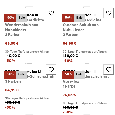
c
Taschen & Accessoires
h
e 
ECCO Xpedition Iii
ECCO Xpedition Iii
R
Entdecken
-50%
Sale
-50%
Sale
Herren Wasserdichte
Herren Wasserdichte
ü
Wanderschuh aus
Outdoor-Schuh aus
c
Nubukleder
Nubukleder
ECCO.kollektive
k
2 Farben
2 Farben
s
e
69,95 €
64,95 €
n
Mein Konto
d
30-Tage-Tiefstpreis vor Aktion
30-Tage-Tiefstpreis vor Aktion
u
Filialen
140,00 €
130,00 €
n
-
50
%
-
50
%
g
D
ECCO Terracruise Lt
ECCO Xpedition Iii
Werden Sie ECCO Mitglied und sichern Sie sich Produktprämien,
-50%
Sale
-50%
Sale
e
Herren Textil-Schnürschuh
Herren Wanderschuh mit
limitierte Angebote, Events und mehr.
r 
3 Farben
Gore-Tex
S
Konto erstellen
Anmelden
1 Farbe
a
64,95 €
l
74,95 €
30-Tage-Tiefstpreis vor Aktion
e 
130,00 €
30-Tage-Tiefstpreis vor Aktion
i
-
50
%
150,00 €
s
-
50
%
t 