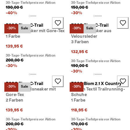
30-Tage-Tiefstpreis vor Aktion
30-Tage-Tiefstpreis vor Aktion
M
190,00 €
150,00 €
i
-
40
%
-
30
%
t
g
l
ECCO Biom C-Trail
ECCO Biom C-Trail
-30%
Sale
-30%
Sale
i
Herren Sneaker mit Gore-Tex
Herren Sneaker aus
e
1 Farbe
Veloursleder
d
3 Farben
i
139,95 €
m 
132,95 €
30-Tage-Tiefstpreis vor Aktion
E
200,00 €
C
30-Tage-Tiefstpreis vor Aktion
-
30
%
190,00 €
C
-
30
%
O
-
C
ECCO Biom C-Trail
ECCO Biom 2.1 X Country
-30%
Sale
-30%
l
Herren Textilsneaker mit
Herren Textil Trailrunning-
u
Gore-Tex
Schuhe
b 
2 Farben
1 Farbe
u
m 
139,95 €
118,95 €
P
r
30-Tage-Tiefstpreis vor Aktion
30-Tage-Tiefstpreis vor Aktion
ä
200,00 €
170,00 €
m
-
30
%
-
30
%