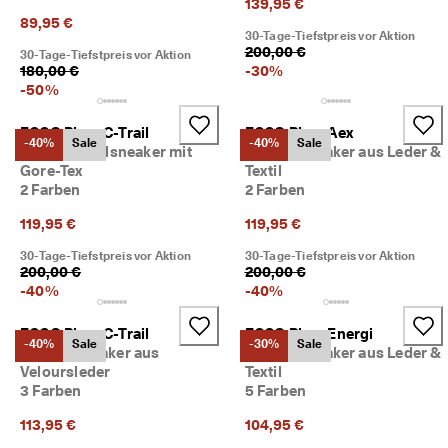
139,95 €
r
89,95 €
t
30-Tage-Tiefstpreis vor Aktion
e 
200,00 €
30-Tage-Tiefstpreis vor Aktion
B
180,00 €
-
30
%
e
-
50
%
w
e
ECCO Biom C-Trail
ECCO Biom Aex
r
-40%
Sale
-40%
Sale
Herren Textilsneaker mit
Herren Sneaker aus Leder &
t
Gore-Tex
Textil
u
2 Farben
2 Farben
n
g
119,95 €
119,95 €
e
n
30-Tage-Tiefstpreis vor Aktion
30-Tage-Tiefstpreis vor Aktion
200,00 €
200,00 €
🤝 
-
40
%
-
40
%
W
e
ECCO Biom C-Trail
ECCO Biom Energi
r
-40%
Sale
-30%
Sale
d
Herren Sneaker aus
Herren Sneaker aus Leder &
e
Veloursleder
Textil
n 
3 Farben
5 Farben
S
i
113,95 €
104,95 €
e 