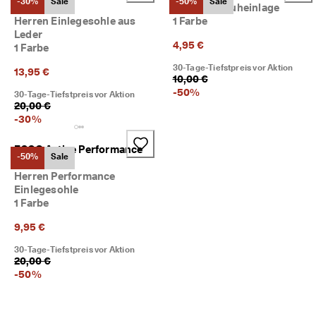
-30%
Sale
-50%
Sale
Insole
Fersen-Schuheinlage
5
Herren Einlegesohle aus
1 Farbe
0
% 
Leder
4,95 €
R
1 Farbe
a
30-Tage-Tiefstpreis vor Aktion
13,95 €
b
10,00 €
a
-
50
%
30-Tage-Tiefstpreis vor Aktion
t
20,00 €
t
-
30
%
. 
J
e
ECCO Active Performance
-50%
Sale
t
Insole
z
Herren Performance
t 
Einlegesohle
s
1 Farbe
h
o
9,95 €
p
p
30-Tage-Tiefstpreis vor Aktion
20,00 €
e
-
50
%
n
★
★