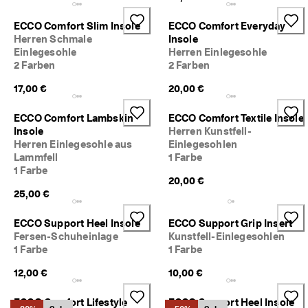
d
a
ECCO Comfort Slim Insole
ECCO Comfort Everyday
. 
Herren Schmale
Insole
P
Einlegesohle
Herren Einlegesohle
r
2 Farben
2 Farben
o
f
17,00 €
20,00 €
i
t
ECCO Comfort Lambskin
ECCO Comfort Textile Insole
i
e
Insole
Herren Kunstfell-
r
Herren Einlegesohle aus
Einlegesohlen
e
Lammfell
1 Farbe
n 
1 Farbe
S
20,00 €
i
25,00 €
e 
v
ECCO Support Heel Insole
ECCO Support Grip Insert
o
Fersen-Schuheinlage
Kunstfell-Einlegesohlen
n 
1 Farbe
1 Farbe
b
i
12,00 €
10,00 €
s 
z
ECCO Comfort Lifestyle
ECCO Support Heel Insole
u 