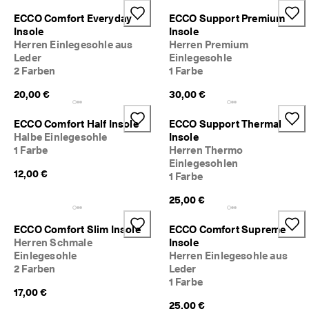
c
Taschen & Accessoires
ECCO Comfort Everyday
ECCO Support Premium
h
Insole
Insole
e 
Herren Einlegesohle aus
Herren Premium
R
Entdecken
ü
Leder
Einlegesohle
c
2 Farben
1 Farbe
ECCO.kollektive
k
20,00 €
30,00 €
s
e
n
ECCO Comfort Half Insole
ECCO Support Thermal
Mein Konto
d
Halbe Einlegesohle
Insole
u
Filialen
1 Farbe
Herren Thermo
n
Einlegesohlen
g
12,00 €
1 Farbe
D
Werden Sie ECCO Mitglied und sichern Sie sich Produktprämien,
25,00 €
e
limitierte Angebote, Events und mehr.
r 
S
Konto erstellen
Anmelden
ECCO Comfort Slim Insole
ECCO Comfort Supreme
a
Herren Schmale
Insole
l
Einlegesohle
Herren Einlegesohle aus
e 
2 Farben
Leder
i
1 Farbe
s
17,00 €
t 
25,00 €