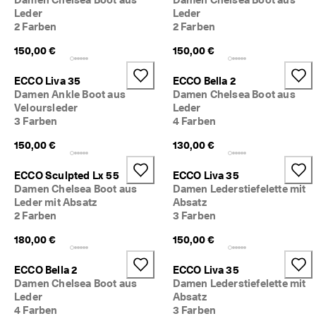
d
Leder
Leder
a
2 Farben
2 Farben
. 
P
150,00 €
150,00 €
r
o
ECCO Liva 35
ECCO Bella 2
f
Damen Ankle Boot aus
Damen Chelsea Boot aus
i
Veloursleder
Leder
t
3 Farben
4 Farben
i
e
150,00 €
130,00 €
r
e
n 
ECCO Sculpted Lx 55
ECCO Liva 35
S
Damen Chelsea Boot aus
Damen Lederstiefelette mit
i
Leder mit Absatz
Absatz
e 
2 Farben
3 Farben
v
o
180,00 €
150,00 €
n 
b
ECCO Bella 2
ECCO Liva 35
i
Damen Chelsea Boot aus
Damen Lederstiefelette mit
s 
Leder
Absatz
z
4 Farben
3 Farben
u 