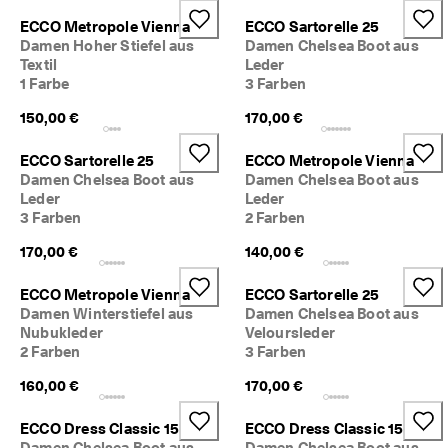
c
Taschen & Accessoires
ECCO Metropole Vienna
ECCO Sartorelle 25
h
Damen Hoher Stiefel aus
Damen Chelsea Boot aus
e 
Textil
Leder
R
Entdecken
ü
1 Farbe
3 Farben
c
150,00 €
170,00 €
ECCO.kollektive
k
s
e
ECCO Sartorelle 25
ECCO Metropole Vienna
n
Damen Chelsea Boot aus
Damen Chelsea Boot aus
Mein Konto
d
Leder
Leder
u
Filialen
3 Farben
2 Farben
n
g
170,00 €
140,00 €
D
Werden Sie ECCO Mitglied und sichern Sie sich Produktprämien,
ECCO Metropole Vienna
ECCO Sartorelle 25
e
limitierte Angebote, Events und mehr.
Damen Winterstiefel aus
Damen Chelsea Boot aus
r 
S
Konto erstellen
Anmelden
Nubukleder
Veloursleder
a
2 Farben
3 Farben
l
160,00 €
170,00 €
e 
i
s
ECCO Dress Classic 15
ECCO Dress Classic 15
t 
Damen Chelsea Boot aus
Damen Chelsea Boot aus