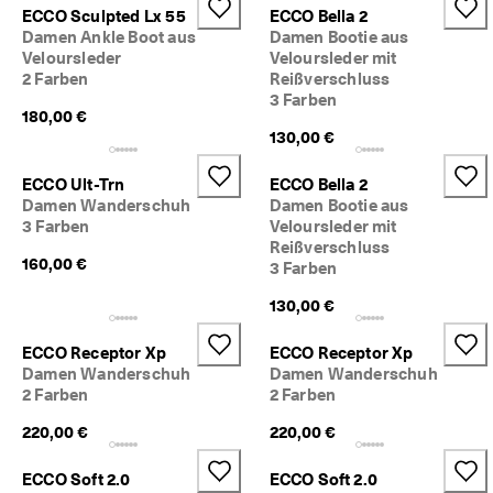
r
ECCO Sculpted Lx 55
ECCO Bella 2
t
Damen Ankle Boot aus
Damen Bootie aus
e 
Veloursleder
Veloursleder mit
B
2 Farben
Reißverschluss
e
3 Farben
w
180,00 €
e
130,00 €
r
t
ECCO Ult-Trn
ECCO Bella 2
u
Damen Wanderschuh
Damen Bootie aus
n
3 Farben
Veloursleder mit
g
Reißverschluss
e
160,00 €
3 Farben
n
130,00 €
🤝 
W
e
ECCO Receptor Xp
ECCO Receptor Xp
r
Damen Wanderschuh
Damen Wanderschuh
d
2 Farben
2 Farben
e
n 
220,00 €
220,00 €
S
i
ECCO Soft 2.0
ECCO Soft 2.0
e 