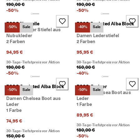
190,00 €
190,00 €
i
e
-
50
%
-
50
%
n 
u
ECCO Nouvelle
ECCO Sculpted Alba Block
n
-50%
Sale
-40%
Sale
Damen Hoher Stiefel aus
65
d 
Nubukleder
Damen Lederstiefel
R
2 Farben
2 Farben
a
b
94,95 €
95,95 €
a
t
30-Tage-Tiefstpreis vor Aktion
30-Tage-Tiefstpreis vor Aktion
t
190,00 €
160,00 €
e 
-
50
%
-
40
%
z
u 
ECCO Sculpted Alba Block
ECCO Grainer
e
-50%
Sale
-50%
Sale
65
Damen Chelsea Boot aus
r
Damen Chelsea Boot aus
Leder
h
Leder
1 Farbe
a
1 Farbe
l
89,95 €
t
74,95 €
e
30-Tage-Tiefstpreis vor Aktion
n
180,00 €
30-Tage-Tiefstpreis vor Aktion
150,00 €
-
50
%