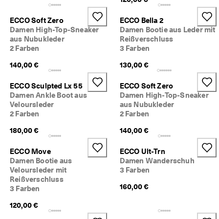
★
★
ECCO Soft Zero
ECCO Bella 2
★ 
Damen High-Top-Sneaker
Damen Bootie aus Leder mit
4
aus Nubukleder
Reißverschluss
,
2 Farben
3 Farben
3 
· 
140,00 €
130,00 €
Ü
b
e
ECCO Sculpted Lx 55
ECCO Soft Zero
r 
Damen Ankle Boot aus
Damen High-Top-Sneaker
1
Veloursleder
aus Nubukleder
3
2 Farben
2 Farben
5
.
180,00 €
140,00 €
0
0
ECCO Move
ECCO Ult-Trn
0 
Damen Bootie aus
Damen Wanderschuh
v
Veloursleder mit
3 Farben
e
Reißverschluss
ri
160,00 €
3 Farben
fi
z
120,00 €
i
e