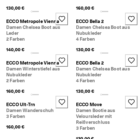
5
130,00 €
160,00 €
0
% 
R
ECCO Metropole Vienna
ECCO Bella 2
a
Damen Chelsea Boot aus
Damen Chelsea Boot aus
b
Leder
Nubukleder
a
2 Farben
4 Farben
t
t
140,00 €
130,00 €
. 
J
ECCO Metropole Vienna
ECCO Bella 2
e
Damen Winterstiefel aus
Damen Chelsea Boot aus
t
Nubukleder
Nubukleder
z
2 Farben
4 Farben
t 
s
160,00 €
130,00 €
h
o
p
ECCO Ult-Trn
ECCO Move
p
Damen Wanderschuh
Damen Bootie aus
e
3 Farben
Veloursleder mit
n
Reißverschluss
160,00 €
3 Farben
★
★
120,00 €