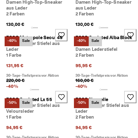
Damen High-Top-Sneaker
Damen High-Top-Sneaker
M
aus Leder
aus Leder
i
2 Farben
2 Farben
t
g
130,00 €
130,00 €
l
i
e
ECCO Metropole Seoul 45
ECCO Sculpted Alba Block
-40%
Sale
-40%
Sale
d
Damen Hoher Stiefel aus
65
i
Leder
Damen Lederstiefel
m 
1 Farbe
2 Farben
E
C
131,95 €
95,95 €
C
30-Tage-Tiefstpreis vor Aktion
30-Tage-Tiefstpreis vor Aktion
O
220,00 €
160,00 €
-
-
40
%
-
40
%
C
l
u
ECCO Sculpted Lx 55
ECCO Nouvelle
-50%
Sale
-50%
Sale
b 
Damen Hoher Stiefel aus
Damen Hoher Stiefel aus
u
Veloursleder
Leder
m 
1 Farbe
2 Farben
P
r
94,95 €
94,95 €
ä
m
30-Tage-Tiefstpreis vor Aktion
30-Tage-Tiefstpreis vor Aktion