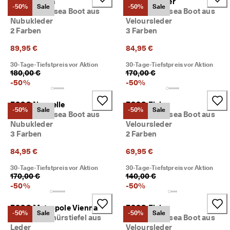
ECCO Elaina
ECCO Grainer
-50%
Sale
-50%
Sale
Damen Chelsea Boot aus
Damen Chelsea Boot aus
Nubukleder
Veloursleder
2 Farben
3 Farben
89,95 €
84,95 €
30-Tage-Tiefstpreis vor Aktion
30-Tage-Tiefstpreis vor Aktion
180,00 €
170,00 €
-
50
%
-
50
%
ECCO Nouvelle
ECCO Elaina
-50%
Sale
-50%
Sale
Damen Chelsea Boot aus
Damen Chelsea Boot aus
Nubukleder
Veloursleder
3 Farben
2 Farben
84,95 €
69,95 €
30-Tage-Tiefstpreis vor Aktion
30-Tage-Tiefstpreis vor Aktion
170,00 €
140,00 €
-
50
%
-
50
%
ECCO Metropole Vienna
ECCO Elaina
-50%
Sale
-50%
Sale
Damen Schnürstiefel aus
Damen Chelsea Boot aus
Leder
Veloursleder