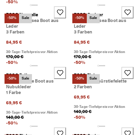
-
50
%
ECCO Nouvelle
ECCO Grainer
-50%
Sale
-50%
Sale
Damen Chelsea Boot aus
Damen Chelsea Boot aus
Leder
Leder
3 Farben
3 Farben
84,95 €
84,95 €
30-Tage-Tiefstpreis vor Aktion
30-Tage-Tiefstpreis vor Aktion
170,00 €
170,00 €
-
50
%
-
50
%
ECCO Bella
ECCO Elaina
-50%
Sale
-50%
Sale
Damen Ankle Boot aus
Damen Schnürstiefelette
Nubukleder
2 Farben
1 Farbe
69,95 €
69,95 €
30-Tage-Tiefstpreis vor Aktion
140,00 €
30-Tage-Tiefstpreis vor Aktion
140,00 €
-
50
%
-
50
%