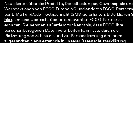
Neuigkeiten über die Produkte, Dienstleistungen, Gewinnspiele und
Werbeaktionen von ECCO Europe AG und anderen ECCO-Partnern
hier
, um eine Übersicht über alle relevanten ECCO-Partner zu 
erhalten. Sie nehmen außerdem zur Kenntnis, dass ECCO Ihre 
personenbezogenen Daten verarbeiten kann, u. a. durch die 
Platzierung von Zählpixeln und zur Personalisierung der Ihnen 
zugesandten Newsletter, wie in unserer 
Datenschutzerklärung
beschrieben, in der Sie auch mehr über Ihre Rechte als 
Dateninhaber:in erfahren können. Sie können sich jederzeit wieder 
abmelden.
Der 10-Euro-Code ist 8 Wochen lang gültig und kann bei Ihrem
nächsten Einkauf über 49 € einmalig in einer Filiale oder online
eingelöst werden. Der Rabatt kann nicht mit einem anderen Code
und/oder einer anderen Aktion kombiniert werden und gilt nur für
Vollpreisartikel im offiziellen Onlineshop und den physischen ECCO
Filialen. Der Gutschein ist auch auf bereits reduzierte Artikel in den
ECCO-Outlets anwendbar. Der Code ist nur für den persönlichen
Gebrauch bestimmt und darf nicht weitergegeben oder veröffentli
werden. Der Rabatt gilt nur für Waren (nicht für Geschenkkarten) u
kann nicht in bar ausgezahlt werden. Der Gutschein kann nur einma
verwendet werden.