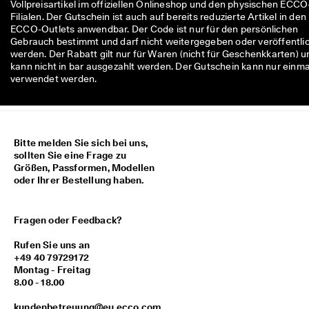
Vollpreisartikel im offiziellen Onlineshop und den physischen ECCO
M
Filialen. Der Gutschein ist auch auf bereits reduzierte Artikel in den
i
ECCO-Outlets anwendbar. Der Code ist nur für den persönlichen
t
Gebrauch bestimmt und darf nicht weitergegeben oder veröffentli
g
werden. Der Rabatt gilt nur für Waren (nicht für Geschenkkarten) u
l
kann nicht in bar ausgezahlt werden. Der Gutschein kann nur einma
i
verwendet werden.
e
d
i
m 
E
Bitte melden Sie sich bei uns,
C
sollten Sie eine Frage zu
C
Größen, Passformen, Modellen
O
oder Ihrer Bestellung haben.
-
C
l
u
Fragen oder Feedback?
b 
u
Rufen Sie uns an
m 
+49 40 79729172
P
Montag - Freitag
r
8.00 - 18.00
ä
m
kundenbetreuung@eu.ecco.com