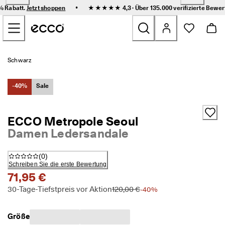
F
•
0% Rabatt.
Jetzt shoppen
★★★★★ 4,3 · Über 135.000
verifizierte Bewe
l
Zum Inhalt der Hauptseite springen
e
x
i
b
Neu
l
Schwarz
e 
L
Damen
i
-40%
Sale
e
f
Herren
e
ECCO Metropole Seoul
r
Damen Ledersandale
u
Kinder
n
g 
(
0
)
u
Outdoor
Schreiben Sie die erste Bewertung
n
71,95 €
d 
Golf
e
30-Tage-Tiefstpreis vor Aktion
120,00 €
-40%
i
n
Sale
f
Größe
a