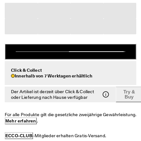
c
Taschen & Accessoires
h
e 
R
Entdecken
ü
c
ECCO.kollektive
k
s
e
n
Mein Konto
d
u
Filialen
Click & Collect
n
Innerhalb von 7 Werktagen erhältlich
g
D
Werden Sie ECCO Mitglied und sichern Sie sich Produktprämien,
Der Artikel ist derzeit über Click & Collect
Try &
e
limitierte Angebote, Events und mehr.
Buy
oder Lieferung nach Hause verfügbar
r 
S
Konto erstellen
Anmelden
a
Für alle Produkte gilt die gesetzliche zweijährige Gewährleistung. 
l
Mehr erfahren
.
e 
i
s
ECCO-CLUB
-Mitglieder erhalten Gratis-Versand.
t 