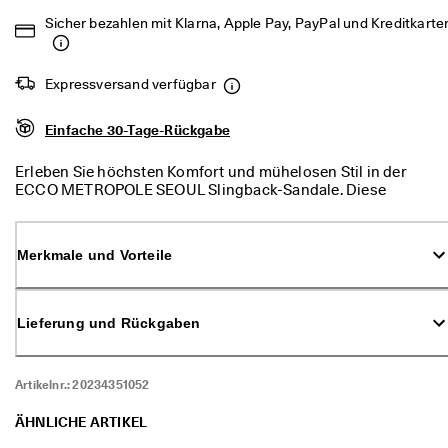
d
Sicher bezahlen mit Klarna, Apple Pay, PayPal und Kreditkarte
a
. 
P
r
Expressversand verfügbar
o
f
Einfache 30-Tage-Rückgabe
i
t
i
Erleben Sie höchsten Komfort und mühelosen Stil in der
e
ECCO METROPOLE SEOUL Slingback-Sandale. Diese
r
Damensandalen passen sich dem rasanten Stadtleben an
e
und verbinden gekonnt Fashion und Funktion. Sie sorgt
n 
dank zwei sich kreuzender Riemen und verstellbarem
Merkmale und Vorteile
S
Slingback für einen perfekten Sitz. Sie sind die perfekte Wahl
i
für jeden Anlass.
e 
v
Lieferung und Rückgaben
o
n 
b
Artikelnr.:
20234351052
i
s 
ÄHNLICHE ARTIKEL
z
u 