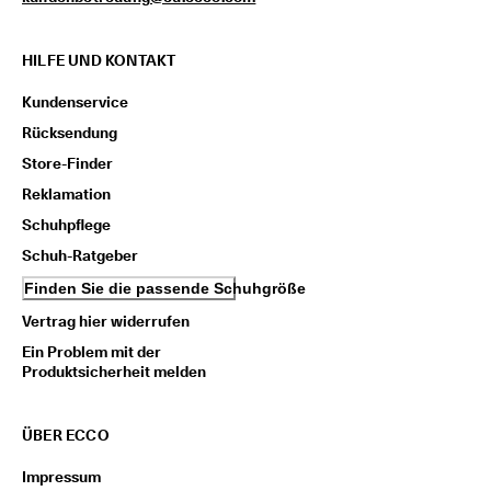
i
e
n 
HILFE UND KONTAKT
u
n
Kundenservice
d 
R
Rücksendung
a
Store-Finder
b
a
Reklamation
t
Schuhpflege
t
e 
Schuh-Ratgeber
z
Finden Sie die passende Schuhgröße
u 
e
Vertrag hier widerrufen
r
h
Ein Problem mit der
a
Produktsicherheit melden
l
t
e
ÜBER ECCO
n
Impressum