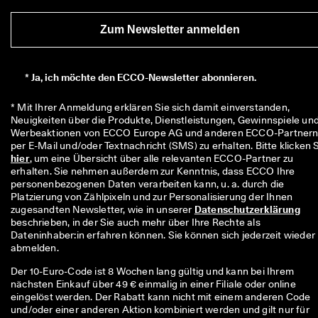
r
t
Zum Newsletter anmelden
e 
B
e
w
*
Ja, ich möchte den ECCO-Newsletter abonnieren.
e
r
* Mit Ihrer Anmeldung erklären Sie sich damit einverstanden, 
t
Neuigkeiten über die Produkte, Dienstleistungen, Gewinnspiele und
u
Werbeaktionen von ECCO Europe AG und anderen ECCO-Partnern
n
g
hier
, um eine Übersicht über alle relevanten ECCO-Partner zu 
e
erhalten. Sie nehmen außerdem zur Kenntnis, dass ECCO Ihre 
n
personenbezogenen Daten verarbeiten kann, u. a. durch die 
Platzierung von Zählpixeln und zur Personalisierung der Ihnen 
🤝 
zugesandten Newsletter, wie in unserer 
Datenschutzerklärung
W
beschrieben, in der Sie auch mehr über Ihre Rechte als 
e
Dateninhaber:in erfahren können. Sie können sich jederzeit wieder 
r
abmelden.
d
e
Der 10-Euro-Code ist 8 Wochen lang gültig und kann bei Ihrem
n 
nächsten Einkauf über 49 € einmalig in einer Filiale oder online
S
eingelöst werden. Der Rabatt kann nicht mit einem anderen Code
i
und/oder einer anderen Aktion kombiniert werden und gilt nur für
e 