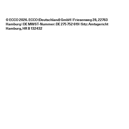
© ECCO 2026. ECCO (Deutschland) GmbH | Friesenweg 28, 22763
Hamburg | DE MWST-Nummer: DE 275 752 619 | Sitz: Amtsgericht
Hamburg, HR B 132432