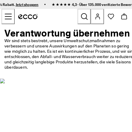
F
•
0% Rabatt.
Jetzt shoppen
★★★★★ 4,3 · Über 135.000
verifizierte Bewe
l
Zum Inhalt der Hauptseite springen
e
x
i
b
Verantwortung übernehmen
Neu
l
e 
Wir sind stets bestrebt, unsere Umweltschutzmaßnahmen zu 
L
verbessern und unsere Auswirkungen auf den Planeten so gering 
Damen
i
wie möglich zu halten. Es ist ein kontinuierlicher Prozess, und wir sin
e
entschlossen, den Abfall- und Wasserverbrauch weiter zu reduziere
f
und gleichzeitig langlebige Produkte herzustellen, die viele Saisons 
Herren
e
überdauern.
r
u
Kinder
n
g 
u
Outdoor
n
d 
Golf
e
i
n
Sale
f
a