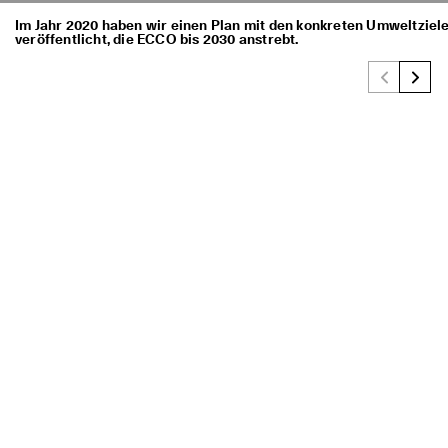
Im Jahr 2020 haben wir einen Plan mit den konkreten Umweltziel
veröffentlicht, die ECCO bis 2030 anstrebt.