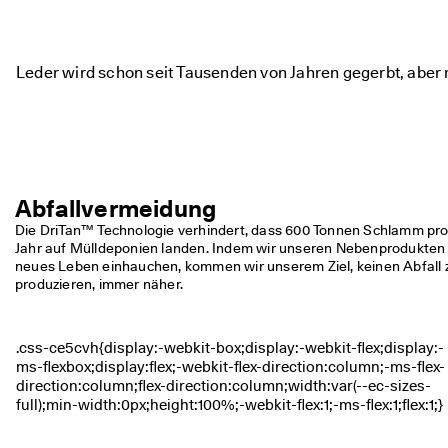
i
e
n 
u
Leder wird schon seit Tausenden von Jahren gegerbt, aber 
n
d 
R
a
b
a
t
Abfallvermeidung
t
e 
Die DriTan™ Technologie verhindert, dass 600 Tonnen Schlamm pro
z
Jahr auf Mülldeponien landen. Indem wir unseren Nebenprodukten 
u 
neues Leben einhauchen, kommen wir unserem Ziel, keinen Abfall z
e
produzieren, immer näher.
r
h
a
l
t
e
n