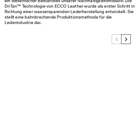
ein wesentlicher Bestandteil unserer Nachhaltigkeitsmission. Die 
d
DriTan™ Technologie von ECCO Leather wurde als erster Schritt in 
a
Richtung einer wassersparenden Lederherstellung entwickelt. Sie 
. 
stellt eine bahnbrechende Produktionsmethode für die 
P
Lederindustrie dar.
r
o
f
i
t
i
e
r
e
n 
S
i
e 
v
o
n 
b
i
s 
z
u 