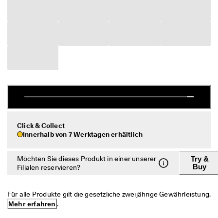
c
Taschen & Accessoires
h
e 
R
Entdecken
ü
c
ECCO.kollektive
k
s
e
n
Mein Konto
d
u
Filialen
n
g
Click & Collect
Innerhalb von 7 Werktagen erhältlich
D
Werden Sie ECCO Mitglied und sichern Sie sich Produktprämien,
e
limitierte Angebote, Events und mehr.
r 
Möchten Sie dieses Produkt in einer unserer
Try &
S
Konto erstellen
Anmelden
Buy
Filialen reservieren?
a
l
e 
Für alle Produkte gilt die gesetzliche zweijährige Gewährleistung. 
i
Mehr erfahren
.
s
t 