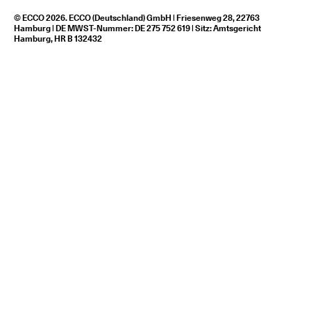
© ECCO 2026. ECCO (Deutschland) GmbH | Friesenweg 28, 22763
Hamburg | DE MWST-Nummer: DE 275 752 619 | Sitz: Amtsgericht
Hamburg, HR B 132432