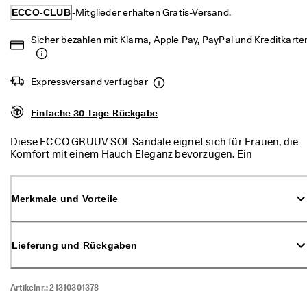
d
ECCO-CLUB
-Mitglieder erhalten Gratis-Versand.
a
. 
Sicher bezahlen mit Klarna, Apple Pay, PayPal und Kreditkarte
P
r
o
f
Expressversand verfügbar
i
t
Einfache 30-Tage-Rückgabe
i
e
Diese ECCO GRUUV SOL Sandale eignet sich für Frauen, die
r
Komfort mit einem Hauch Eleganz bevorzugen. Ein
e
hochwertiger Schuh, der gleichermaßen stylisch wie
n 
komfortabel ist.
S
i
Merkmale und Vorteile
e 
v
o
n 
Lieferung und Rückgaben
b
i
s 
Artikelnr.:
21310301378
z
u 