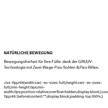
r
t
e 
B
e
w
e
r
t
u
n
g
NATÜRLICHE BEWEGUNG
e
n
Bewegungsfreiheit für Ihre Füße: dank der GRUUV-
Technologie mit Zwei-Wege-Flex-Sohlen & Flex-Rillen.
🤝 
W
e
r
d
e
n 
S
i
e 