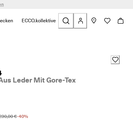
en
decken
ECCO.kollektive
n
zu finden
zu Sale zu finden
te Links zu Taschen & Accessoires zu finden
termenü öffnen, um verwandte Links zu Entdecken zu finden
Untermenü öffnen, um verwandte Links zu ECCO.kol
4
us Leder Mit Gore-Tex
230,00 €
-40%