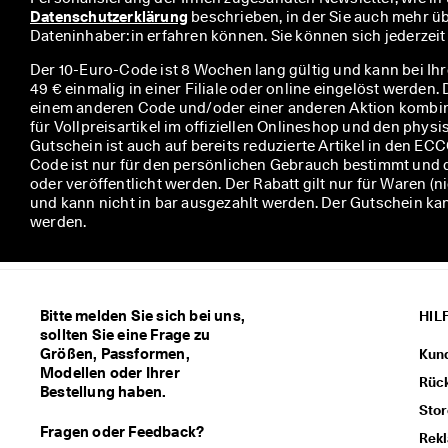
u
Datenschutzerklärung
 beschrieben, in der Sie auch mehr üb
m 
Dateninhaber:in erfahren können. Sie können sich jederzei
P
Der 10-Euro-Code ist 8 Wochen lang gültig und kann bei Ih
r
49 € einmalig in einer Filiale oder online eingelöst werden.
ä
einem anderen Code und/oder einer anderen Aktion kombini
m
für Vollpreisartikel im offiziellen Onlineshop und den phys
i
Gutschein ist auch auf bereits reduzierte Artikel in den E
e
Code ist nur für den persönlichen Gebrauch bestimmt und 
n 
oder veröffentlicht werden. Der Rabatt gilt nur für Waren (
u
und kann nicht in bar ausgezahlt werden. Der Gutschein k
n
werden.
d 
R
a
b
a
Bitte melden Sie sich bei uns,
HIL
t
sollten Sie eine Frage zu
t
Größen, Passformen,
Kun
e 
Modellen oder Ihrer
z
Rüc
Bestellung haben.
u 
Stor
e
Fragen oder Feedback?
r
Rek