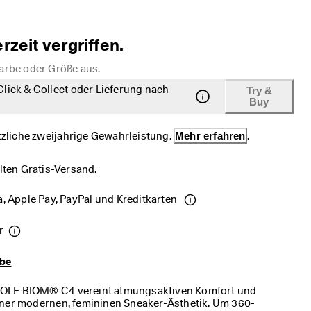
erzeit vergriffen.
Farbe oder Größe aus.
 Click & Collect oder Lieferung nach
Try &
Buy
etzliche zweijährige Gewährleistung. 
Mehr erfahren
.
lten Gratis-Versand.
, Apple Pay, PayPal und Kreditkarten 
r
abe
GOLF BIOM® C4 vereint atmungsaktiven Komfort und
iner modernen, femininen Sneaker-Ästhetik. Um 360-