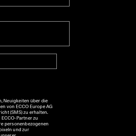
, Neuigkeiten über die 
nen von ECCO Europe AG 
ht (SMS) zu erhalten. 
n ECCO-Partner zu 
hre personenbezogenen 
ixeln und zur 
Personalisierung der Ihnen zugesandten Newsletter, wie in unserer 