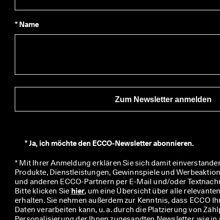
e
n 
S
* Name
i
e 
M
i
t
g
l
i
Zum Newsletter anmelden
e
d
i
m 
E
*
Ja, ich möchte den ECCO-Newsletter abonnieren.
C
C
* Mit Ihrer Anmeldung erklären Sie sich damit einverstanden
O
Produkte, Dienstleistungen, Gewinnspiele und Werbeaktio
-
und anderen ECCO-Partnern per E-Mail und/oder Textnachric
C
Bitte klicken Sie 
hier
, um eine Übersicht über alle relevante
l
erhalten. Sie nehmen außerdem zur Kenntnis, dass ECCO I
u
Daten verarbeiten kann, u. a. durch die Platzierung von Zählp
b 