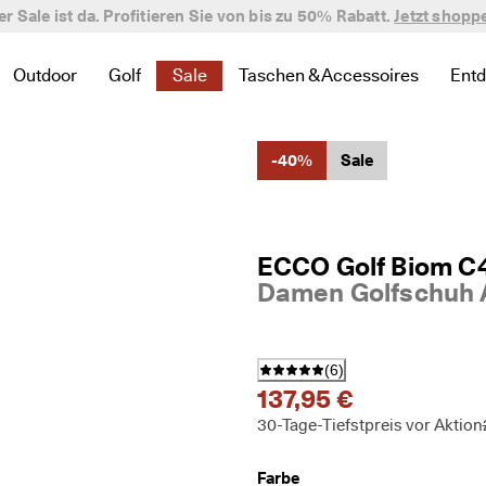
er Sale ist da. Profitieren Sie von bis zu 50% Rabatt.
verifizierte Bewertungen
Jetzt shopp
Outdoor
Golf
Sale
Taschen & Accessoires
Ent
 zu Neu zu finden
te Links zu Damen zu finden
 um verwandte Links zu Herren zu finden
nü öffnen, um verwandte Links zu Kinder zu finden
Untermenü öffnen, um verwandte Links zu Outdoor zu finde
Untermenü öffnen, um verwandte Links zu Golf 
Untermenü öffnen, um verwandte Links 
Untermenü öffnen, um verwand
Un
-40%
Sale
ECCO Golf Biom C
Damen Golfschuh A
(
6
)
137,95 €
30-Tage-Tiefstpreis vor Aktion
Farbe