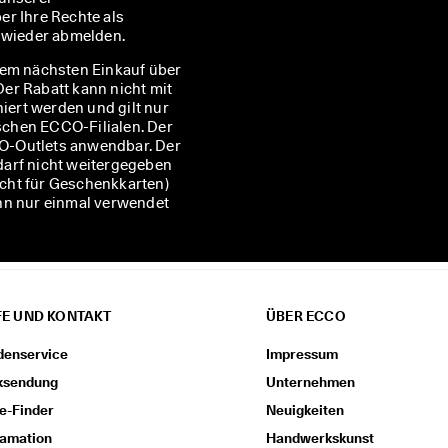
er Ihre Rechte als 
t wieder abmelden.
rem nächsten Einkauf über
 Der Rabatt kann nicht mit
ert werden und gilt nur
ischen ECCO-Filialen. Der
CCO-Outlets anwendbar. Der
darf nicht weitergegeben
nicht für Geschenkkarten)
ann nur einmal verwendet
FE UND KONTAKT
ÜBER ECCO
denservice
Impressum
ksendung
Unternehmen
e-Finder
Neuigkeiten
lamation
Handwerkskunst