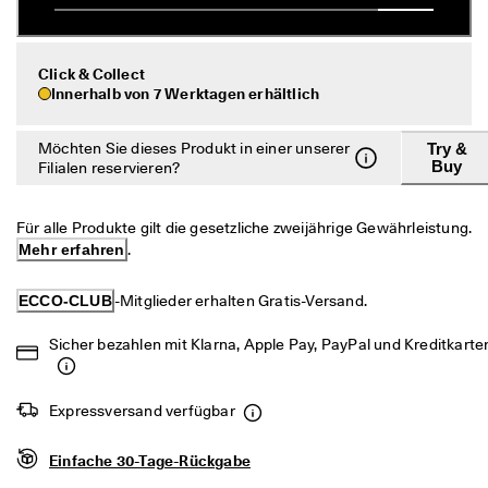
c
Taschen & Accessoires
h
e 
R
Entdecken
Click & Collect
ü
Innerhalb von 7 Werktagen erhältlich
c
ECCO.kollektive
k
Möchten Sie dieses Produkt in einer unserer
Try &
s
Buy
Filialen reservieren?
e
n
Mein Konto
d
u
Für alle Produkte gilt die gesetzliche zweijährige Gewährleistung. 
Filialen
n
Mehr erfahren
.
g
ECCO-CLUB
-Mitglieder erhalten Gratis-Versand.
D
Werden Sie ECCO Mitglied und sichern Sie sich Produktprämien,
e
limitierte Angebote, Events und mehr.
r 
Sicher bezahlen mit Klarna, Apple Pay, PayPal und Kreditkarte
S
Konto erstellen
Anmelden
a
l
Expressversand verfügbar
e 
i
s
Einfache 30-Tage-Rückgabe
t 