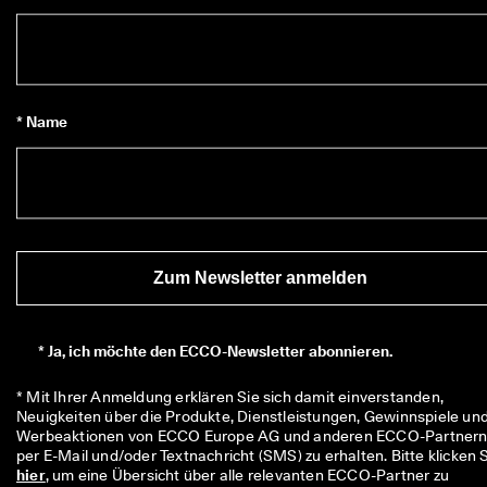
i
e
n 
u
n
d 
* Name
R
a
b
a
t
t
e 
z
Zum Newsletter anmelden
u 
e
r
h
*
Ja, ich möchte den ECCO-Newsletter abonnieren.
a
l
* Mit Ihrer Anmeldung erklären Sie sich damit einverstanden, 
t
Neuigkeiten über die Produkte, Dienstleistungen, Gewinnspiele und
e
Werbeaktionen von ECCO Europe AG und anderen ECCO-Partnern
n
hier
, um eine Übersicht über alle relevanten ECCO-Partner zu 