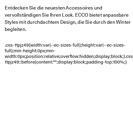
★
Entdecken Sie die neuesten Accessoires und
★
★ 
vervollständigen Sie Ihren Look. ECCO bietet anpassbare
4
Styles mit durchdachtem Design, die Sie durch den Winter
,
begleiten.
3 
· 
Ü
b
e
r 
1
3
5
.
0
0
0 
v
e
ri
fi
z
i
e