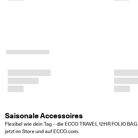
5
0
% 
R
a
b
a
t
t
. 
J
e
t
z
t 
s
h
o
p
p
Saisonale Accessoires
e
n
Flexibel wie dein Tag – die ECCO TRAVEL 12HR FOLIO BAG
★
jetzt im Store und auf ECCO.com.
★