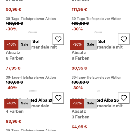
M
i
90,95 €
111,95 €
t
30-Tage-Tiefstpreis vor Aktion
30-Tage-Tiefstpreis vor Aktion
g
130,00 €
160,00 €
l
-
30
%
-
30
%
i
e
d
ECCO Gruuv Sol
ECCO Gruuv Sol
-40%
Sale
-30%
Sale
i
Damen Ledersandale mit
Damen Ledersandale mit
m 
Absatz
Absatz
E
8 Farben
8 Farben
C
C
77,95 €
90,95 €
O
-
30-Tage-Tiefstpreis vor Aktion
30-Tage-Tiefstpreis vor Aktion
130,00 €
130,00 €
C
-
40
%
-
30
%
l
u
b 
ECCO Sculpted Alba 25
ECCO Sculpted Alba 25
-40%
Sale
-50%
Sale
u
Damen Ledersandale
Damen Ledersandale mit
m 
4 Farben
Absatz
P
3 Farben
r
83,95 €
ä
64,95 €
m
30-Tage-Tiefstpreis vor Aktion