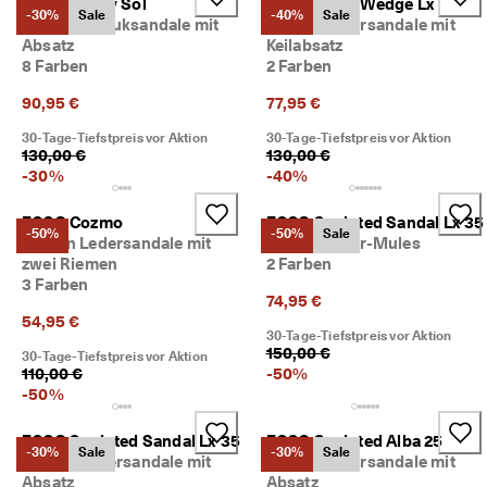
ECCO Gruuv Sol
ECCO Flowt Wedge Lx
-30%
Sale
-40%
Sale
Damen Nubuksandale mit
Damen Ledersandale mit
Absatz
Keilabsatz
8 Farben
2 Farben
90,95 €
77,95 €
30-Tage-Tiefstpreis vor Aktion
30-Tage-Tiefstpreis vor Aktion
130,00 €
130,00 €
-
30
%
-
40
%
ECCO Cozmo
ECCO Sculpted Sandal Lx 35
-50%
-50%
Sale
Damen Ledersandale mit
Damen Leder-Mules
zwei Riemen
2 Farben
3 Farben
74,95 €
54,95 €
30-Tage-Tiefstpreis vor Aktion
150,00 €
30-Tage-Tiefstpreis vor Aktion
110,00 €
-
50
%
-
50
%
ECCO Sculpted Sandal Lx 35
ECCO Sculpted Alba 25
-30%
Sale
-30%
Sale
Damen Ledersandale mit
Damen Ledersandale mit
Absatz
Absatz