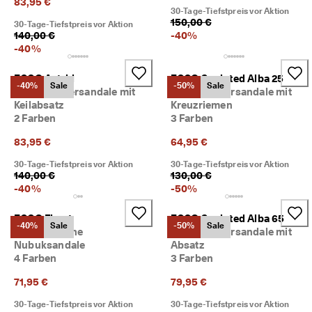
83,95 €
30-Tage-Tiefstpreis vor Aktion
150,00 €
30-Tage-Tiefstpreis vor Aktion
140,00 €
-
40
%
-
40
%
ECCO Astrid
ECCO Sculpted Alba 25
-40%
Sale
-50%
Sale
Damen Ledersandale mit
Damen Ledersandale mit
Keilabsatz
Kreuzriemen
2 Farben
3 Farben
83,95 €
64,95 €
30-Tage-Tiefstpreis vor Aktion
30-Tage-Tiefstpreis vor Aktion
140,00 €
130,00 €
-
40
%
-
50
%
ECCO Flowt
ECCO Sculpted Alba 65
-40%
Sale
-50%
Sale
Damen Flache
Damen Ledersandale mit
Nubuksandale
Absatz
4 Farben
3 Farben
71,95 €
79,95 €
30-Tage-Tiefstpreis vor Aktion
30-Tage-Tiefstpreis vor Aktion