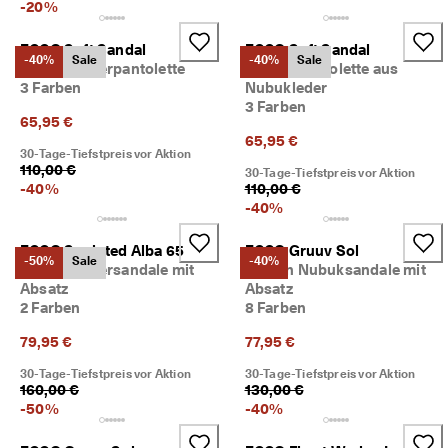
-
20
%
ECCO Soft Sandal
ECCO Soft Sandal
-40%
Sale
-40%
Sale
Damen Lederpantolette
Damen Pantolette aus
3 Farben
Nubukleder
3 Farben
65,95 €
65,95 €
30-Tage-Tiefstpreis vor Aktion
110,00 €
30-Tage-Tiefstpreis vor Aktion
-
40
%
110,00 €
-
40
%
ECCO Sculpted Alba 65
ECCO Gruuv Sol
-50%
Sale
-40%
Damen Ledersandale mit
Damen Nubuksandale mit
Absatz
Absatz
2 Farben
8 Farben
79,95 €
77,95 €
30-Tage-Tiefstpreis vor Aktion
30-Tage-Tiefstpreis vor Aktion
160,00 €
130,00 €
-
50
%
-
40
%