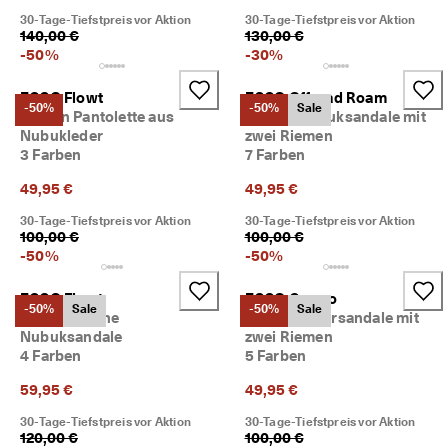
5
30-Tage-Tiefstpreis vor Aktion
30-Tage-Tiefstpreis vor Aktion
0
140,00 €
130,00 €
% 
-
50
%
-
30
%
R
a
ECCO Flowt
ECCO Offroad Roam
b
-50%
-50%
Sale
Damen Pantolette aus
Damen Nubuksandale mit
a
Nubukleder
zwei Riemen
t
3 Farben
7 Farben
t
. 
49,95 €
49,95 €
J
e
30-Tage-Tiefstpreis vor Aktion
30-Tage-Tiefstpreis vor Aktion
t
100,00 €
100,00 €
z
-
50
%
-
50
%
t 
s
ECCO Flowt
ECCO Cozmo
h
-50%
Sale
-50%
Sale
Damen Flache
Damen Ledersandale mit
o
p
Nubuksandale
zwei Riemen
p
4 Farben
5 Farben
e
59,95 €
49,95 €
n
30-Tage-Tiefstpreis vor Aktion
30-Tage-Tiefstpreis vor Aktion
★
120,00 €
100,00 €
★