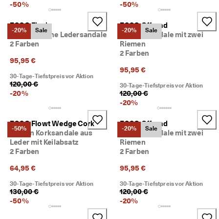
-
50
%
-
50
%
★
★
★ 
ECCO Flash
ECCO Offroad
-20%
Sale
-20%
Sale
4
Damen Flache Ledersandale
Damen Sandale mit zwei
,
2 Farben
Riemen
3 
2 Farben
· 
95,95 €
Ü
95,95 €
b
30-Tage-Tiefstpreis vor Aktion
120,00 €
e
30-Tage-Tiefstpreis vor Aktion
-
20
%
120,00 €
r 
1
-
20
%
3
5
ECCO Flowt Wedge Cork
ECCO Offroad
.
-50%
-20%
Sale
Damen Korksandale aus
Damen Sandale mit zwei
0
Leder mit Keilabsatz
Riemen
0
2 Farben
2 Farben
0 
v
64,95 €
95,95 €
e
ri
30-Tage-Tiefstpreis vor Aktion
30-Tage-Tiefstpreis vor Aktion
fi
130,00 €
120,00 €
z
-
50
%
-
20
%
i
e