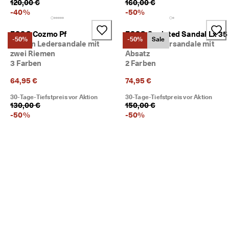
120,00 €
160,00 €
-
40
%
-
50
%
ECCO Cozmo Pf
ECCO Sculpted Sandal Lx 35
-50%
-50%
Sale
Damen Ledersandale mit
Damen Ledersandale mit
zwei Riemen
Absatz
3 Farben
2 Farben
64,95 €
74,95 €
30-Tage-Tiefstpreis vor Aktion
30-Tage-Tiefstpreis vor Aktion
130,00 €
150,00 €
-
50
%
-
50
%