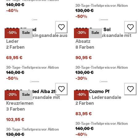
i
140,00 €
30-Tage-Tiefstpreis vor Aktion
e
-
40
%
130,00 €
n 
-
50
%
u
n
ECCO Offroad
ECCO Gruuv Sol
d 
-50%
Sale
-30%
Sale
Damen Trekkingsandale aus
Damen Nubuksandale mit
R
Leder
Absatz
a
2 Farben
8 Farben
b
a
69,95 €
90,95 €
t
t
30-Tage-Tiefstpreis vor Aktion
30-Tage-Tiefstpreis vor Aktion
e 
140,00 €
130,00 €
z
-
50
%
-
30
%
u 
e
ECCO Sculpted Alba 25
ECCO Cozmo Pf
r
-20%
Sale
-40%
Damen Ledersandale mit
Damen Ledersandale
h
Kreuzriemen
2 Farben
a
3 Farben
l
83,95 €
t
103,95 €
e
30-Tage-Tiefstpreis vor Aktion
n
140,00 €
30-Tage-Tiefstpreis vor Aktion
130,00 €
-
40
%