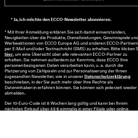
*
Ja, ich möchte den ECCO-Newsletter abonnieren.
* Mit Ihrer Anmeldung erklären Sie sich damit einverstanden, 
Neuigkeiten über die Produkte, Dienstleistungen, Gewinnspiele und
Werbeaktionen von ECCO Europe AG und anderen ECCO-Partnern
hier
, um eine Übersicht über alle relevanten ECCO-Partner zu 
erhalten. Sie nehmen außerdem zur Kenntnis, dass ECCO Ihre 
personenbezogenen Daten verarbeiten kann, u. a. durch die 
Platzierung von Zählpixeln und zur Personalisierung der Ihnen 
zugesandten Newsletter, wie in unserer 
Datenschutzerklärung
beschrieben, in der Sie auch mehr über Ihre Rechte als 
Dateninhaber:in erfahren können. Sie können sich jederzeit wieder 
abmelden.
Der 10-Euro-Code ist 8 Wochen lang gültig und kann bei Ihrem
nächsten Einkauf über 49 € einmalig in einer Filiale oder online
eingelöst werden. Der Rabatt kann nicht mit einem anderen Code
und/oder einer anderen Aktion kombiniert werden und gilt nur für
Vollpreisartikel im offiziellen Onlineshop und den physischen ECCO
Filialen. Der Gutschein ist auch auf bereits reduzierte Artikel in den
ECCO-Outlets anwendbar. Der Code ist nur für den persönlichen