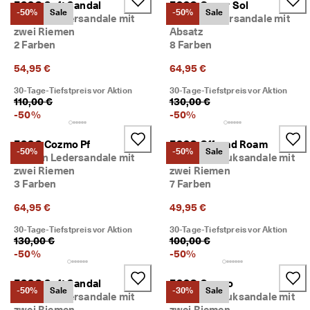
ECCO Soft Sandal
ECCO Gruuv Sol
c
Taschen & Accessoires
-50%
Sale
-50%
Sale
Damen Ledersandale mit
Damen Ledersandale mit
h
zwei Riemen
Absatz
e 
2 Farben
8 Farben
R
Entdecken
ü
54,95 €
64,95 €
c
ECCO.kollektive
k
30-Tage-Tiefstpreis vor Aktion
30-Tage-Tiefstpreis vor Aktion
s
110,00 €
130,00 €
e
-
50
%
-
50
%
n
Mein Konto
d
ECCO Cozmo Pf
ECCO Offroad Roam
u
Filialen
-50%
-50%
Sale
n
Damen Ledersandale mit
Damen Nubuksandale mit
g
zwei Riemen
zwei Riemen
3 Farben
7 Farben
D
Werden Sie ECCO Mitglied und sichern Sie sich Produktprämien,
e
64,95 €
49,95 €
limitierte Angebote, Events und mehr.
r 
S
Konto erstellen
Anmelden
30-Tage-Tiefstpreis vor Aktion
30-Tage-Tiefstpreis vor Aktion
130,00 €
100,00 €
a
-
50
%
-
50
%
l
e 
i
ECCO Soft Sandal
ECCO Cozmo
-50%
Sale
-30%
Sale
s
Damen Ledersandale mit
Damen Nubuksandale mit
t 
zwei Riemen
zwei Riemen