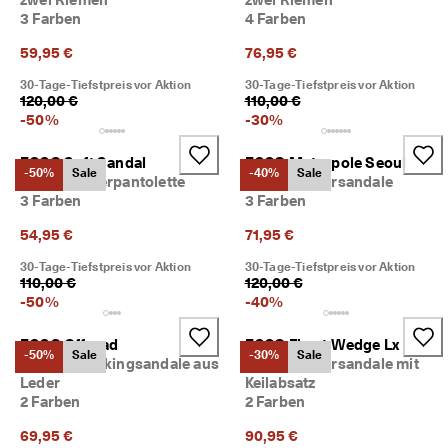
d
3 Farben
4 Farben
a
. 
59,95 €
76,95 €
P
r
30-Tage-Tiefstpreis vor Aktion
30-Tage-Tiefstpreis vor Aktion
o
120,00 €
110,00 €
f
-
50
%
-
30
%
i
t
ECCO Soft Sandal
ECCO Metropole Seoul
i
-50%
Sale
-40%
Sale
Damen Lederpantolette
Damen Ledersandale
e
3 Farben
3 Farben
r
e
54,95 €
71,95 €
n 
S
30-Tage-Tiefstpreis vor Aktion
30-Tage-Tiefstpreis vor Aktion
i
110,00 €
120,00 €
e 
-
50
%
-
40
%
v
o
ECCO Offroad
ECCO Flowt Wedge Lx
n 
-50%
Sale
-30%
Sale
Damen Trekkingsandale aus
Damen Ledersandale mit
b
Leder
Keilabsatz
i
2 Farben
2 Farben
s 
z
69,95 €
90,95 €
u 