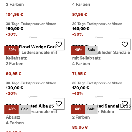
3 Farben
4 Farben
104,95 €
97,95 €
30-Tage-Tiefstpreis vor Aktion
30-Tage-Tiefstpreis vor Aktion
150,00 €
140,00 €
-
30
%
-
30
%
ECCO Flowt Wedge Cork
ECCO Flowt
-30%
-40%
Sale
Damen Ledersandale mit
Damen Nubukleder Sandale
Keilabsatz
mit Keilabsatz
2 Farben
4 Farben
90,95 €
71,95 €
30-Tage-Tiefstpreis vor Aktion
30-Tage-Tiefstpreis vor Aktion
130,00 €
120,00 €
-
30
%
-
40
%
ECCO Sculpted Alba 25
ECCO Sculpted Sandal Lx 35
-40%
Sale
-40%
Sale
Damen Ledersandale mit
Damen Leder-Mules
Absatz
2 Farben
4 Farben
89,95 €