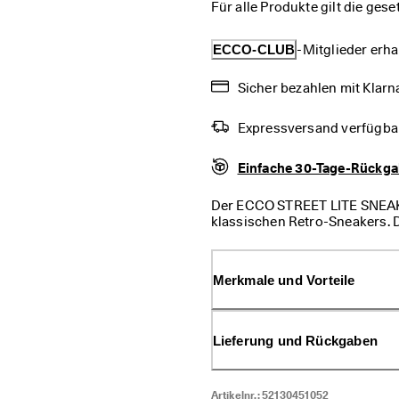
Für alle Produkte gilt die ges
ECCO-CLUB
-Mitglieder erha
Sicher bezahlen mit Klarna
Expressversand verfügba
Einfache 30-Tage-Rückg
Der ECCO STREET LITE SNEAKE
klassischen Retro-Sneakers. D
Mischung aus Style, Vielseiti
STREET LITE ist ein schlichter
passen. ECCOs innovative Tec
Merkmale und Vorteile
Modell zu einem der komfortab
haben. Ein absolut vielseitiger
Lieferung und Rückgaben
Artikelnr.:
52130451052