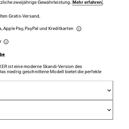
etzliche zweijährige Gewährleistung. 
Mehr erfahren
.
lten Gratis-Versand.
, Apple Pay, PayPal und Kreditkarten 
r
abe
R ist eine moderne Skandi-Version des
as niedrig geschnittene Modell bietet die perfekte
gkeit und hoher Strapazierfähigkeit. Der ECCO
 Freizeitschuh in Farben, die zu Ihrem Lebensstil
hnologien machen dieses stylishe und vielseitige
elsten und leichtesten Schuhe, die Sie je besessen
 Schuh, der sich vielseitig kombinieren lässt.