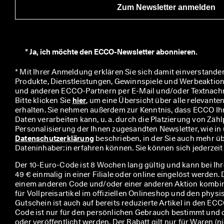
u
Zum Newsletter anmelden
m 
P
r
ä
*
Ja, ich möchte den ECCO-Newsletter abonnieren.
m
i
* Mit Ihrer Anmeldung erklären Sie sich damit einverstanden
e
Produkte, Dienstleistungen, Gewinnspiele und Werbeaktio
n 
und anderen ECCO-Partnern per E-Mail und/oder Textnachric
u
Bitte klicken Sie 
hier
, um eine Übersicht über alle relevante
n
erhalten. Sie nehmen außerdem zur Kenntnis, dass ECCO I
d 
Daten verarbeiten kann, u. a. durch die Platzierung von Zählp
R
a
Datenschutzerklärung
 beschrieben, in der Sie auch mehr üb
b
Dateninhaber:in erfahren können. Sie können sich jederzei
a
t
Der 10-Euro-Code ist 8 Wochen lang gültig und kann bei Ih
t
49 € einmalig in einer Filiale oder online eingelöst werden.
e 
einem anderen Code und/oder einer anderen Aktion kombini
z
für Vollpreisartikel im offiziellen Onlineshop und den phys
u 
Gutschein ist auch auf bereits reduzierte Artikel in den E
e
Code ist nur für den persönlichen Gebrauch bestimmt und 
r
oder veröffentlicht werden. Der Rabatt gilt nur für Waren (