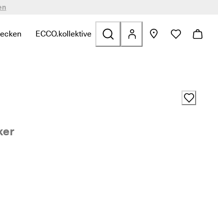
en
decken
ECCO.kollektive
n
zu finden
zu Sale zu finden
te Links zu Taschen & Accessoires zu finden
termenü öffnen, um verwandte Links zu Entdecken zu finden
Untermenü öffnen, um verwandte Links zu ECCO.kol
ker