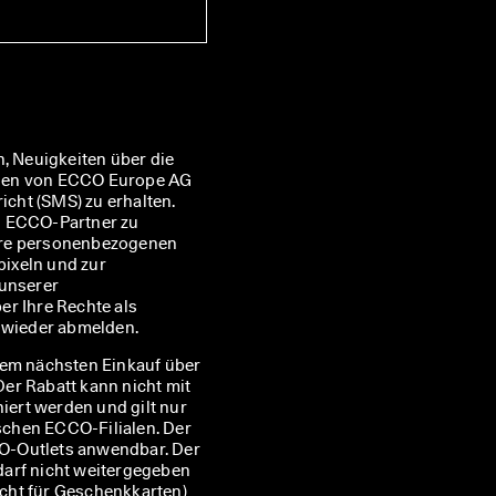
, Neuigkeiten über die 
nen von ECCO Europe AG 
ht (SMS) zu erhalten. 
n ECCO-Partner zu 
hre personenbezogenen 
ixeln und zur 
Personalisierung der Ihnen zugesandten Newsletter, wie in unserer 
er Ihre Rechte als 
t wieder abmelden.
rem nächsten Einkauf über
 Der Rabatt kann nicht mit
ert werden und gilt nur
ischen ECCO-Filialen. Der
CCO-Outlets anwendbar. Der
darf nicht weitergegeben
nicht für Geschenkkarten)