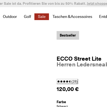
er Sale ist da. Profitieren Sie von bis zu 50% Rabatt.
verifizierte Bewertungen
Jetzt shopp
Outdoor
Golf
Sale
Taschen & Accessoires
Ent
 zu Neu zu finden
te Links zu Damen zu finden
 um verwandte Links zu Herren zu finden
nü öffnen, um verwandte Links zu Kinder zu finden
Untermenü öffnen, um verwandte Links zu Outdoor zu finde
Untermenü öffnen, um verwandte Links zu Golf 
Untermenü öffnen, um verwandte Links 
Untermenü öffnen, um verwand
Un
Bestseller
ECCO Street Lite
Herren Ledersnea
(
28
)
120,00 €
Farbe
Schwarz