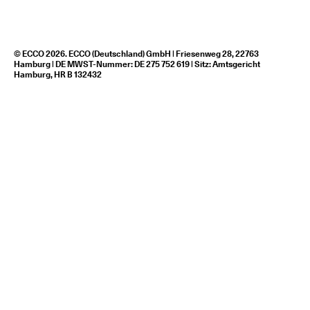
© ECCO 2026. ECCO (Deutschland) GmbH | Friesenweg 28, 22763
Hamburg | DE MWST-Nummer: DE 275 752 619 | Sitz: Amtsgericht
Hamburg, HR B 132432