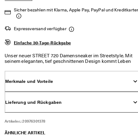
d
a
Sicher bezahlen mit Klarna, Apple Pay, PayPal und Kreditkarte
. 
P
r
Expressversand verfügbar
o
f
i
Einfache 30-Tage-Rückgabe
t
i
Unser neuer STREET 720 Damensneaker im Streetstyle. Mit
e
seinem eleganten, tief geschnittenen Design kommt Leben
r
in Ihre Alltagslooks. Das in vielseitigen Farben gehaltene
e
Modell ist mit unserer FLUIDFORM™ Technologie
n 
ausgestattet, die ganztägigen Tragekomfort gewährleistet.
S
Merkmale und Vorteile
Zusammen mit der wasserdichten GORE-TEX SURROUND®
i
Konstruktion sind Sie also bestens für die Stadt gerüstet −
e 
ob bei Regen oder Schnee.
v
Lieferung und Rückgaben
o
n 
b
i
Artikelnr.:
20976301378
s 
z
ÄHNLICHE ARTIKEL
u 