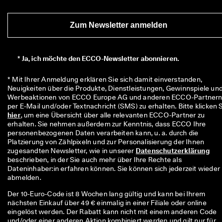
r
t
e 
Zum Newsletter anmelden
B
e
w
*
Ja, ich möchte den ECCO-Newsletter abonnieren.
e
r
t
* Mit Ihrer Anmeldung erklären Sie sich damit einverstanden, 
u
Neuigkeiten über die Produkte, Dienstleistungen, Gewinnspiele und
n
Werbeaktionen von ECCO Europe AG und anderen ECCO-Partnern
g
e
hier
, um eine Übersicht über alle relevanten ECCO-Partner zu 
n
erhalten. Sie nehmen außerdem zur Kenntnis, dass ECCO Ihre 
personenbezogenen Daten verarbeiten kann, u. a. durch die 
🤝 
Platzierung von Zählpixeln und zur Personalisierung der Ihnen 
W
zugesandten Newsletter, wie in unserer 
Datenschutzerklärung
e
beschrieben, in der Sie auch mehr über Ihre Rechte als 
r
Dateninhaber:in erfahren können. Sie können sich jederzeit wieder 
d
abmelden.
e
n 
Der 10-Euro-Code ist 8 Wochen lang gültig und kann bei Ihrem
S
nächsten Einkauf über 49 € einmalig in einer Filiale oder online
i
eingelöst werden. Der Rabatt kann nicht mit einem anderen Code
e 
und/oder einer anderen Aktion kombiniert werden und gilt nur für