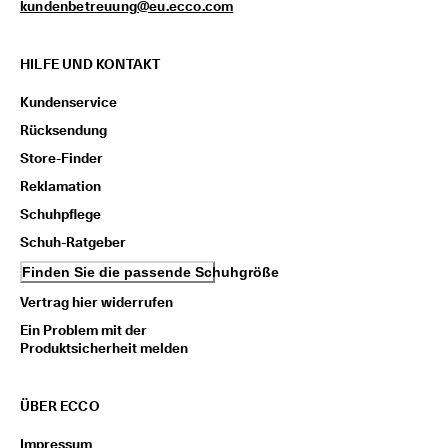
kundenbetreuung@eu.ecco.com
i
e
n 
HILFE UND KONTAKT
u
n
Kundenservice
d 
R
Rücksendung
a
b
Store-Finder
a
Reklamation
t
t
Schuhpflege
e 
Schuh-Ratgeber
z
u 
Finden Sie die passende Schuhgröße
e
r
Vertrag hier widerrufen
h
Ein Problem mit der
a
Produktsicherheit melden
l
t
e
ÜBER ECCO
n
Impressum