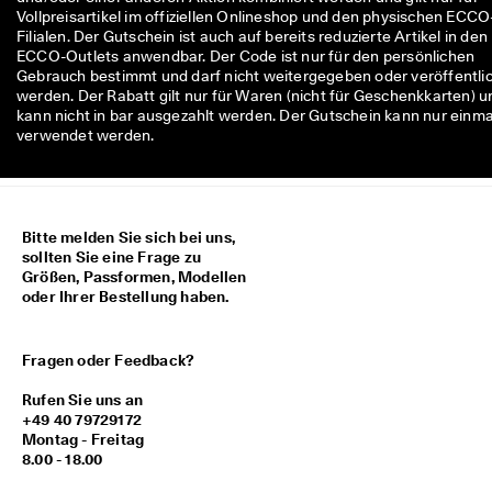
M
Vollpreisartikel im offiziellen Onlineshop und den physischen ECCO
i
Filialen. Der Gutschein ist auch auf bereits reduzierte Artikel in den
t
ECCO-Outlets anwendbar. Der Code ist nur für den persönlichen
g
Gebrauch bestimmt und darf nicht weitergegeben oder veröffentli
l
werden. Der Rabatt gilt nur für Waren (nicht für Geschenkkarten) u
i
kann nicht in bar ausgezahlt werden. Der Gutschein kann nur einma
e
verwendet werden.
d
i
m 
E
C
Bitte melden Sie sich bei uns,
C
sollten Sie eine Frage zu
O
Größen, Passformen, Modellen
-
oder Ihrer Bestellung haben.
C
l
u
Fragen oder Feedback?
b 
u
Rufen Sie uns an
m 
+49 40 79729172
P
Montag - Freitag
r
8.00 - 18.00
ä
m