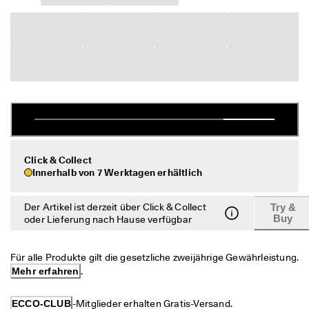
c
Taschen & Accessoires
h
e 
R
Entdecken
ü
c
ECCO.kollektive
k
s
e
n
Mein Konto
d
u
Filialen
n
Click & Collect
g
Innerhalb von 7 Werktagen erhältlich
D
Werden Sie ECCO Mitglied und sichern Sie sich Produktprämien,
e
Der Artikel ist derzeit über Click & Collect
Try &
limitierte Angebote, Events und mehr.
r 
Buy
oder Lieferung nach Hause verfügbar
S
Konto erstellen
Anmelden
a
l
Für alle Produkte gilt die gesetzliche zweijährige Gewährleistung. 
e 
Mehr erfahren
.
i
s
t 
ECCO-CLUB
-Mitglieder erhalten Gratis-Versand.