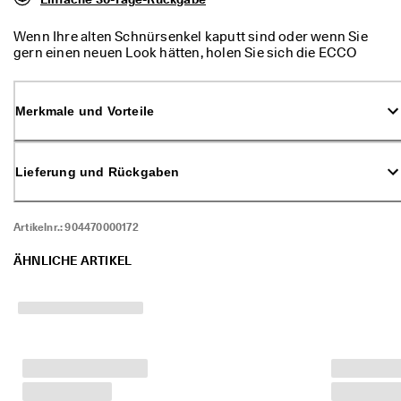
d
a
Wenn Ihre alten Schnürsenkel kaputt sind oder wenn Sie
. 
gern einen neuen Look hätten, holen Sie sich die ECCO
P
Round Laces.
r
o
f
Merkmale und Vorteile
i
t
i
e
Lieferung und Rückgaben
r
e
n 
Artikelnr.:
904470000172
S
i
ÄHNLICHE ARTIKEL
e 
v
o
n 
b
i
s 
z
u 