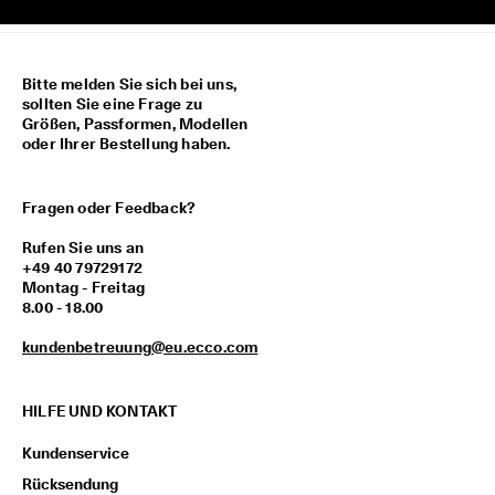
M
i
t
g
Bitte melden Sie sich bei uns,
l
sollten Sie eine Frage zu
i
Größen, Passformen, Modellen
e
oder Ihrer Bestellung haben.
d
i
m 
Fragen oder Feedback?
E
C
Rufen Sie uns an
C
+49 40 79729172
O
Montag - Freitag
-
8.00 - 18.00
C
l
kundenbetreuung@eu.ecco.com
u
b 
u
m 
HILFE UND KONTAKT
P
r
Kundenservice
ä
Rücksendung
m