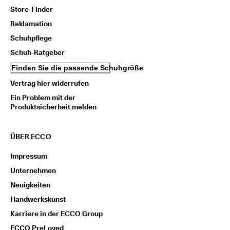
i
Store-Finder
e
Reklamation
n 
u
Schuhpflege
n
Schuh-Ratgeber
d 
R
Finden Sie die passende Schuhgröße
a
b
Vertrag hier widerrufen
a
Ein Problem mit der
t
Produktsicherheit melden
t
e 
z
u 
ÜBER ECCO
e
r
Impressum
h
Unternehmen
a
l
Neuigkeiten
t
Handwerkskunst
e
n
Karriere in der ECCO Group
ECCO PreLoved