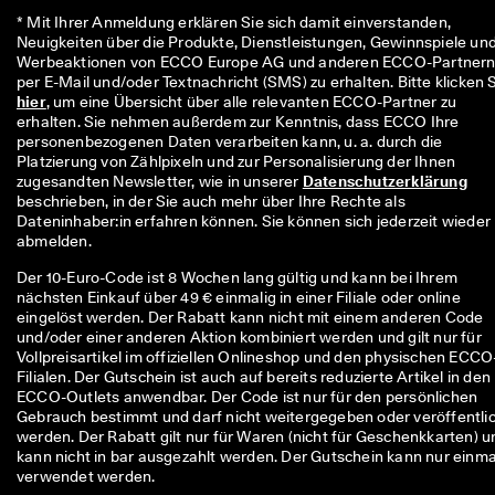
r
* Mit Ihrer Anmeldung erklären Sie sich damit einverstanden, 
t
Neuigkeiten über die Produkte, Dienstleistungen, Gewinnspiele und
e 
Werbeaktionen von ECCO Europe AG und anderen ECCO-Partnern
B
e
hier
, um eine Übersicht über alle relevanten ECCO-Partner zu 
w
erhalten. Sie nehmen außerdem zur Kenntnis, dass ECCO Ihre 
e
personenbezogenen Daten verarbeiten kann, u. a. durch die 
r
Platzierung von Zählpixeln und zur Personalisierung der Ihnen 
t
zugesandten Newsletter, wie in unserer 
Datenschutzerklärung
u
beschrieben, in der Sie auch mehr über Ihre Rechte als 
n
Dateninhaber:in erfahren können. Sie können sich jederzeit wieder 
g
abmelden.
e
n
Der 10-Euro-Code ist 8 Wochen lang gültig und kann bei Ihrem
nächsten Einkauf über 49 € einmalig in einer Filiale oder online
🤝 
eingelöst werden. Der Rabatt kann nicht mit einem anderen Code
W
und/oder einer anderen Aktion kombiniert werden und gilt nur für
e
Vollpreisartikel im offiziellen Onlineshop und den physischen ECCO
r
Filialen. Der Gutschein ist auch auf bereits reduzierte Artikel in den
d
ECCO-Outlets anwendbar. Der Code ist nur für den persönlichen
e
Gebrauch bestimmt und darf nicht weitergegeben oder veröffentli
n 
werden. Der Rabatt gilt nur für Waren (nicht für Geschenkkarten) u
S
kann nicht in bar ausgezahlt werden. Der Gutschein kann nur einma
i
verwendet werden.
e 