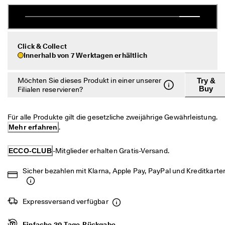
c
Taschen & Accessoires
h
e 
R
Entdecken
ü
Click & Collect
c
Innerhalb von 7 Werktagen erhältlich
ECCO.kollektive
k
s
e
Möchten Sie dieses Produkt in einer unserer
Try &
n
Buy
Filialen reservieren?
Mein Konto
d
u
Filialen
n
Für alle Produkte gilt die gesetzliche zweijährige Gewährleistung. 
g
Mehr erfahren
.
D
Werden Sie ECCO Mitglied und sichern Sie sich Produktprämien,
e
ECCO-CLUB
-Mitglieder erhalten Gratis-Versand.
limitierte Angebote, Events und mehr.
r 
S
Konto erstellen
Anmelden
Sicher bezahlen mit Klarna, Apple Pay, PayPal und Kreditkarte
a
l
e 
Expressversand verfügbar
i
s
t 
Einfache 30-Tage-Rückgabe