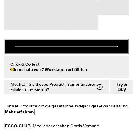
c
Taschen & Accessoires
h
e 
R
Entdecken
ü
c
ECCO.kollektive
k
s
e
n
Mein Konto
d
u
Filialen
Click & Collect
n
Innerhalb von 7 Werktagen erhältlich
g
D
Möchten Sie dieses Produkt in einer unserer
Try &
Werden Sie ECCO Mitglied und sichern Sie sich Produktprämien,
e
Buy
limitierte Angebote, Events und mehr.
Filialen reservieren?
r 
S
Konto erstellen
Anmelden
a
Für alle Produkte gilt die gesetzliche zweijährige Gewährleistung. 
l
Mehr erfahren
.
e 
i
s
ECCO-CLUB
-Mitglieder erhalten Gratis-Versand.
t 