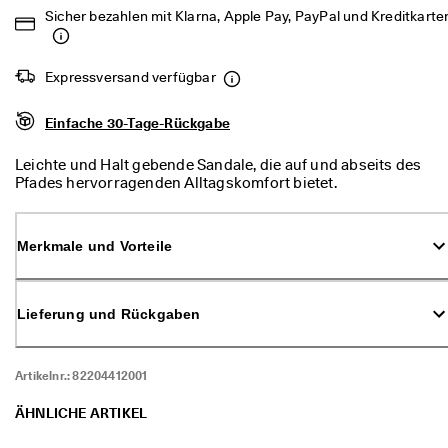
d
Sicher bezahlen mit Klarna, Apple Pay, PayPal und Kreditkarte
a
. 
P
Expressversand verfügbar
r
o
f
Einfache 30-Tage-Rückgabe
i
t
Leichte und Halt gebende Sandale, die auf und abseits des
i
Pfades hervorragenden Alltagskomfort bietet.
e
r
e
n 
Merkmale und Vorteile
S
i
e 
Lieferung und Rückgaben
v
o
n 
b
Artikelnr.:
82204412001
i
s 
ÄHNLICHE ARTIKEL
z
u 