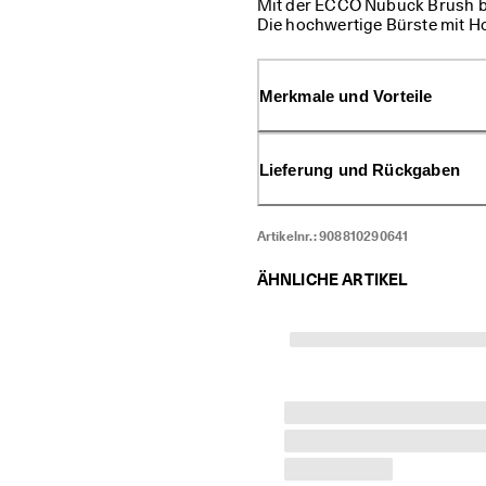
Mit der ECCO Nubuck Brush b
Die hochwertige Bürste mit Ho
Seite eignet sich ideal für le
Seiten bei hartnäckigerem Sch
bestens geeignet, um schwer e
Merkmale und Vorteile
Lieferung und Rückgaben
Artikelnr.:
908810290641
ÄHNLICHE ARTIKEL