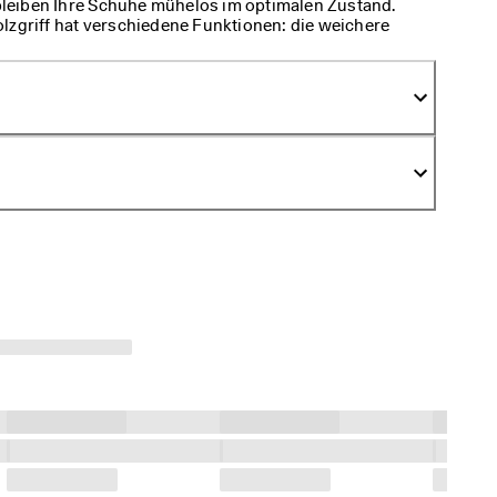
leiben Ihre Schuhe mühelos im optimalen Zustand.
lzgriff hat verschiedene Funktionen: die weichere
ichtere Flecken, während die Borsten auf der anderen
mutz zum Einsatz kommen. Der obere Teil ist
rreichbare Stellen wie den Rahmen zu reinigen.