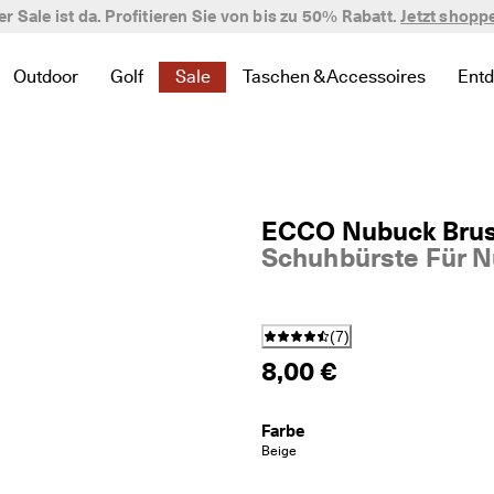
er Sale ist da. Profitieren Sie von bis zu 50% Rabatt.
verifizierte Bewertungen
Jetzt shopp
Outdoor
Golf
Sale
Taschen & Accessoires
Ent
 zu Neu zu finden
te Links zu Damen zu finden
 um verwandte Links zu Herren zu finden
nü öffnen, um verwandte Links zu Kinder zu finden
Untermenü öffnen, um verwandte Links zu Outdoor zu finde
Untermenü öffnen, um verwandte Links zu Golf 
Untermenü öffnen, um verwandte Links 
Untermenü öffnen, um verwand
Un
ECCO Nubuck Bru
Schuhbürste Für N
(
7
)
8,00 €
Farbe
Beige