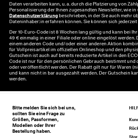
Daten verarbeiten kann, u. a. durch die Platzierung von Zählp
u
m 
Datenschutzerklärung
 beschrieben, in der Sie auch mehr üb
P
Dateninhaber:in erfahren können. Sie können sich jederzei
r
ä
Der 10-Euro-Code ist 8 Wochen lang gültig und kann bei Ih
m
49 € einmalig in einer Filiale oder online eingelöst werden.
i
einem anderen Code und/oder einer anderen Aktion kombini
e
für Vollpreisartikel im offiziellen Onlineshop und den phys
n 
Gutschein ist auch auf bereits reduzierte Artikel in den E
u
Code ist nur für den persönlichen Gebrauch bestimmt und 
n
oder veröffentlicht werden. Der Rabatt gilt nur für Waren (
d 
und kann nicht in bar ausgezahlt werden. Der Gutschein k
R
werden.
a
b
a
t
t
Bitte melden Sie sich bei uns,
HIL
e 
sollten Sie eine Frage zu
z
Größen, Passformen,
Kun
u 
Modellen oder Ihrer
e
Rüc
Bestellung haben.
r
Stor