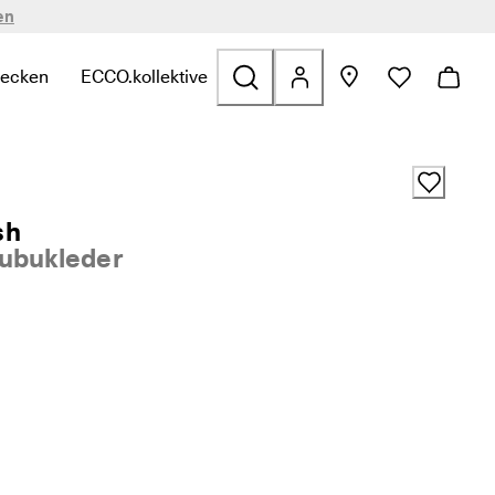
en
decken
ECCO.kollektive
n
zu finden
zu Sale zu finden
te Links zu Taschen & Accessoires zu finden
termenü öffnen, um verwandte Links zu Entdecken zu finden
Untermenü öffnen, um verwandte Links zu ECCO.kol
sh
ubukleder