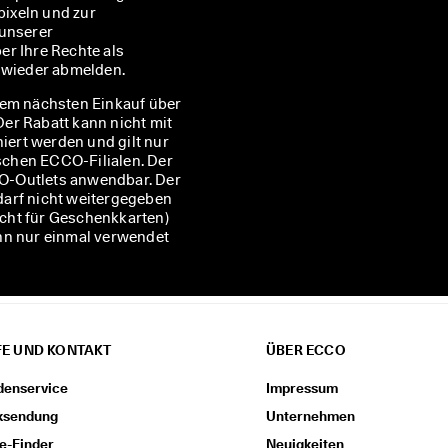
ixeln und zur 
Personalisierung der Ihnen zugesandten Newsletter, wie in unserer 
er Ihre Rechte als 
t wieder abmelden.
rem nächsten Einkauf über
 Der Rabatt kann nicht mit
ert werden und gilt nur
ischen ECCO-Filialen. Der
CCO-Outlets anwendbar. Der
darf nicht weitergegeben
nicht für Geschenkkarten)
ann nur einmal verwendet
FE UND KONTAKT
ÜBER ECCO
denservice
Impressum
ksendung
Unternehmen
e-Finder
Neuigkeiten