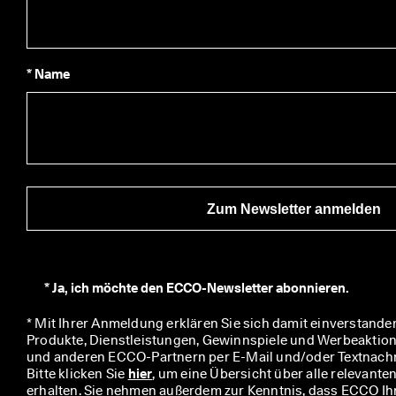
e
n 
S
i
e 
* Name
M
i
t
g
l
i
e
d
Zum Newsletter anmelden
i
m 
E
C
*
Ja, ich möchte den ECCO-Newsletter abonnieren.
C
O
* Mit Ihrer Anmeldung erklären Sie sich damit einverstanden
-
Produkte, Dienstleistungen, Gewinnspiele und Werbeaktio
C
und anderen ECCO-Partnern per E-Mail und/oder Textnachric
l
Bitte klicken Sie 
hier
, um eine Übersicht über alle relevante
u
erhalten. Sie nehmen außerdem zur Kenntnis, dass ECCO I
b 