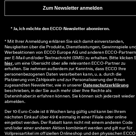
r
Zum Newsletter anmelden
t
e 
B
e
*
Ja, ich möchte den ECCO-Newsletter abonnieren.
w
e
* Mit Ihrer Anmeldung erklären Sie sich damit einverstanden, 
r
Neuigkeiten über die Produkte, Dienstleistungen, Gewinnspiele und
t
Werbeaktionen von ECCO Europe AG und anderen ECCO-Partnern
u
n
hier
, um eine Übersicht über alle relevanten ECCO-Partner zu 
g
erhalten. Sie nehmen außerdem zur Kenntnis, dass ECCO Ihre 
e
personenbezogenen Daten verarbeiten kann, u. a. durch die 
n
Platzierung von Zählpixeln und zur Personalisierung der Ihnen 
🤝 
zugesandten Newsletter, wie in unserer 
Datenschutzerklärung
W
beschrieben, in der Sie auch mehr über Ihre Rechte als 
e
Dateninhaber:in erfahren können. Sie können sich jederzeit wieder 
r
abmelden.
d
Der 10-Euro-Code ist 8 Wochen lang gültig und kann bei Ihrem
e
nächsten Einkauf über 49 € einmalig in einer Filiale oder online
n 
eingelöst werden. Der Rabatt kann nicht mit einem anderen Code
S
und/oder einer anderen Aktion kombiniert werden und gilt nur für
i
Vollpreisartikel im offiziellen Onlineshop und den physischen ECCO
e 