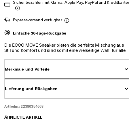
Sicher bezahlen mit Klarna, Apple Pay, PayPal und Kreditkarte
d
a
. 
P
Expressversand verfügbar
r
o
Einfache 30-Tage-Rückgabe
f
i
t
Die ECCO MOVE Sneaker bieten die perfekte Mischung aus
i
Stil und Komfort und sind somit eine vielseitige Wahl für alle
e
Frauen, die viel unterwegs sind. Das minimalistische, niedrig
r
geschnittene Design in Kombination mit bewährtem ECCO
e
Komfort macht diese Schuhe zum idealen Begleiter für
Merkmale und Vorteile
n 
verschiedene Anlässe.
S
i
e 
Lieferung und Rückgaben
v
o
n 
b
Artikelnr.:
22380354668
i
s 
ÄHNLICHE ARTIKEL
z
u 