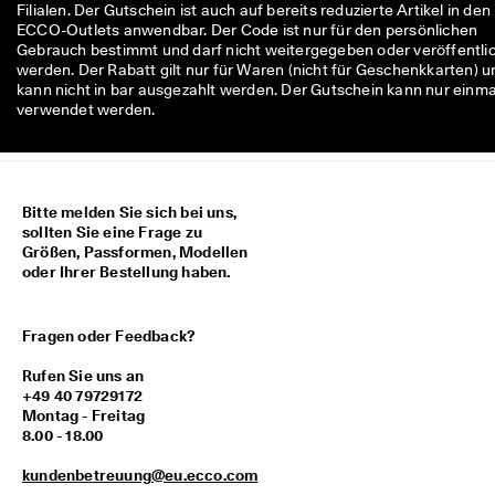
Filialen. Der Gutschein ist auch auf bereits reduzierte Artikel in den
M
ECCO-Outlets anwendbar. Der Code ist nur für den persönlichen
i
Gebrauch bestimmt und darf nicht weitergegeben oder veröffentli
t
werden. Der Rabatt gilt nur für Waren (nicht für Geschenkkarten) u
g
kann nicht in bar ausgezahlt werden. Der Gutschein kann nur einma
l
verwendet werden.
i
e
d
i
m 
E
Bitte melden Sie sich bei uns,
C
sollten Sie eine Frage zu
C
Größen, Passformen, Modellen
O
oder Ihrer Bestellung haben.
-
C
l
Fragen oder Feedback?
u
b 
Rufen Sie uns an
u
+49 40 79729172
m 
Montag - Freitag
P
8.00 - 18.00
r
ä
kundenbetreuung@eu.ecco.com
m