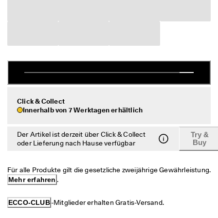
c
Taschen & Accessoires
h
e 
R
Entdecken
ü
c
ECCO.kollektive
k
s
e
n
Mein Konto
d
Click & Collect
u
Filialen
Innerhalb von 7 Werktagen erhältlich
n
g
Der Artikel ist derzeit über Click & Collect
Try &
D
Werden Sie ECCO Mitglied und sichern Sie sich Produktprämien,
Buy
oder Lieferung nach Hause verfügbar
e
limitierte Angebote, Events und mehr.
r 
S
Konto erstellen
Anmelden
Für alle Produkte gilt die gesetzliche zweijährige Gewährleistung. 
a
l
Mehr erfahren
.
e 
i
ECCO-CLUB
-Mitglieder erhalten Gratis-Versand.
s
t 