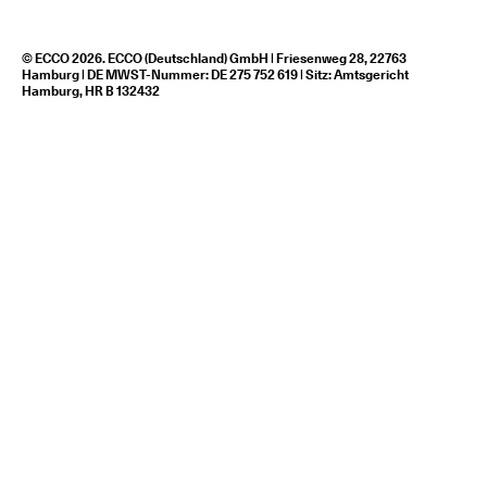
© ECCO 2026. ECCO (Deutschland) GmbH | Friesenweg 28, 22763
Hamburg | DE MWST-Nummer: DE 275 752 619 | Sitz: Amtsgericht
Hamburg, HR B 132432