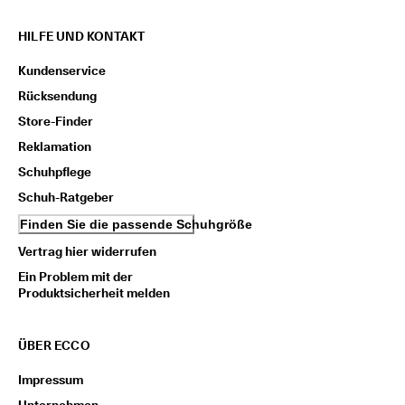
i
e
HILFE UND KONTAKT
n 
u
Kundenservice
n
d 
Rücksendung
R
Store-Finder
a
b
Reklamation
a
Schuhpflege
t
t
Schuh-Ratgeber
e 
z
Finden Sie die passende Schuhgröße
u 
Vertrag hier widerrufen
e
r
Ein Problem mit der
h
Produktsicherheit melden
a
l
t
ÜBER ECCO
e
n
Impressum