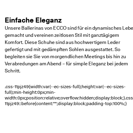
★
★
★ 
Einfache Eleganz
4
,
Unsere Ballerinas von ECCO sind für ein dynamisches Leb
3 
gemacht und vereinen zeitlosen Stil mit ganztägigem
· 
Ü
Komfort. Diese Schuhe sind aus hochwertigem Leder
b
gefertigt und mit gedämpften Sohlen ausgestattet. So
e
begleiten sie Sie von morgendlichen Meetings bis hin zu
r 
1
Verabredungen am Abend – für simple Eleganz bei jedem
3
Schritt.
5
.
0
0
0 
v
e
ri
fi
z
i
e