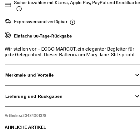
Sicher bezahlen mit Klarna, Apple Pay, PayPal und Kreditkarte
d
a
. 
P
Expressversand verfügbar
r
o
Einfache 30-Tage-Rückgabe
f
i
t
Wir stellen vor – ECCO MARGOT, ein eleganter Begleiter für
i
jede Gelegenheit. Dieser Ballerina im Mary-Jane-Stil spricht
e
die Sprache der modernen Frau. Durch den schlichten
r
Riemenverschluss ist er rasch verstellbar und ermöglicht
e
müheloses Hineinschlüpfen. Seine einzigartige Sohle bietet
Merkmale und Vorteile
n 
den optimalen Mix aus Strapazierfähigkeit und Flexibilität,
S
der Ihre Füße den ganzen Tag über sicher hält. Denken Sie
i
daran: Das Leben ist ein Fest – das sollte man auch Ihren
e 
Schuhen ansehen!
Lieferung und Rückgaben
v
o
n 
b
Artikelnr.:
23434301378
i
s 
ÄHNLICHE ARTIKEL
z
u 