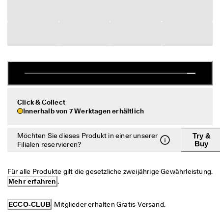
c
Taschen & Accessoires
h
e 
R
Entdecken
ü
c
ECCO.kollektive
k
s
e
n
Mein Konto
d
Click & Collect
u
Filialen
Innerhalb von 7 Werktagen erhältlich
n
g
Möchten Sie dieses Produkt in einer unserer
Try &
D
Werden Sie ECCO Mitglied und sichern Sie sich Produktprämien,
Buy
Filialen reservieren?
e
limitierte Angebote, Events und mehr.
r 
S
Konto erstellen
Anmelden
Für alle Produkte gilt die gesetzliche zweijährige Gewährleistung. 
a
l
Mehr erfahren
.
e 
i
ECCO-CLUB
-Mitglieder erhalten Gratis-Versand.
s
t 