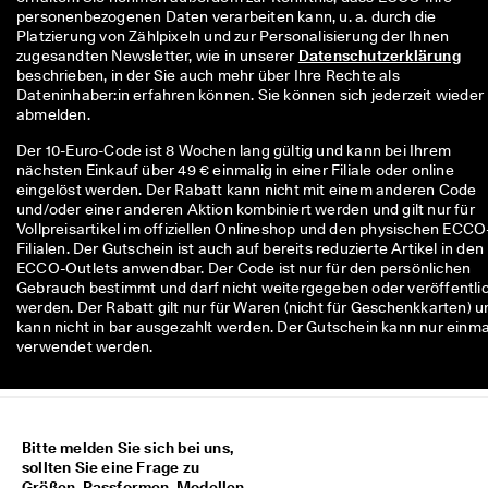
r
personenbezogenen Daten verarbeiten kann, u. a. durch die 
t
Platzierung von Zählpixeln und zur Personalisierung der Ihnen 
e 
zugesandten Newsletter, wie in unserer 
Datenschutzerklärung
B
beschrieben, in der Sie auch mehr über Ihre Rechte als 
e
Dateninhaber:in erfahren können. Sie können sich jederzeit wieder 
w
abmelden.
e
r
Der 10-Euro-Code ist 8 Wochen lang gültig und kann bei Ihrem
t
nächsten Einkauf über 49 € einmalig in einer Filiale oder online
u
eingelöst werden. Der Rabatt kann nicht mit einem anderen Code
n
und/oder einer anderen Aktion kombiniert werden und gilt nur für
g
Vollpreisartikel im offiziellen Onlineshop und den physischen ECCO
e
Filialen. Der Gutschein ist auch auf bereits reduzierte Artikel in den
n
ECCO-Outlets anwendbar. Der Code ist nur für den persönlichen
Gebrauch bestimmt und darf nicht weitergegeben oder veröffentli
🤝 
werden. Der Rabatt gilt nur für Waren (nicht für Geschenkkarten) u
W
kann nicht in bar ausgezahlt werden. Der Gutschein kann nur einma
e
verwendet werden.
r
d
e
n 
S
Bitte melden Sie sich bei uns,
i
sollten Sie eine Frage zu
e 
Größen, Passformen, Modellen