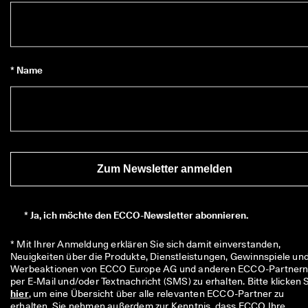
★
★
★ 
4
,
3 
* Name
· 
Ü
b
e
r 
1
3
5
Zum Newsletter anmelden
.
0
0
*
Ja, ich möchte den ECCO-Newsletter abonnieren.
0 
v
e
* Mit Ihrer Anmeldung erklären Sie sich damit einverstanden, 
ri
Neuigkeiten über die Produkte, Dienstleistungen, Gewinnspiele und
fi
Werbeaktionen von ECCO Europe AG und anderen ECCO-Partnern
z
i
hier
, um eine Übersicht über alle relevanten ECCO-Partner zu 
e
erhalten. Sie nehmen außerdem zur Kenntnis, dass ECCO Ihre 