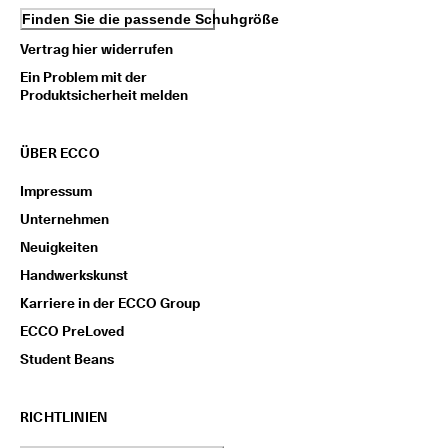
i
Finden Sie die passende Schuhgröße
e
n 
Vertrag hier widerrufen
u
Ein Problem mit der
n
Produktsicherheit melden
d 
R
a
ÜBER ECCO
b
a
Impressum
t
t
Unternehmen
e 
z
Neuigkeiten
u 
Handwerkskunst
e
r
Karriere in der ECCO Group
h
ECCO PreLoved
a
l
Student Beans
t
e
n
RICHTLINIEN