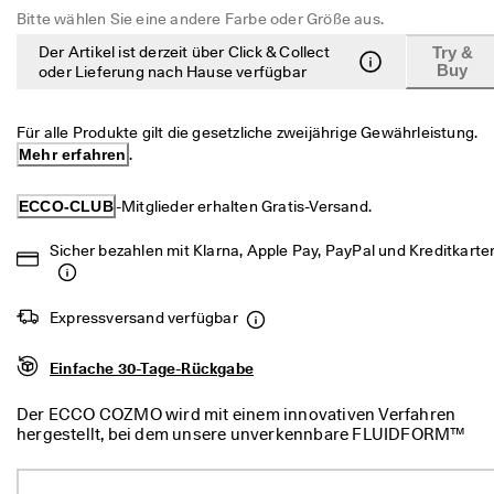
c
Bitte wählen Sie eine andere Farbe oder Größe aus.
Taschen & Accessoires
h
e 
Der Artikel ist derzeit über Click & Collect
Try &
Buy
R
oder Lieferung nach Hause verfügbar
Entdecken
ü
c
ECCO.kollektive
k
Für alle Produkte gilt die gesetzliche zweijährige Gewährleistung. 
s
Mehr erfahren
.
e
n
ECCO-CLUB
-Mitglieder erhalten Gratis-Versand.
Mein Konto
d
u
Filialen
n
Sicher bezahlen mit Klarna, Apple Pay, PayPal und Kreditkarte
g
D
Werden Sie ECCO Mitglied und sichern Sie sich Produktprämien,
Expressversand verfügbar
e
limitierte Angebote, Events und mehr.
r 
S
Konto erstellen
Anmelden
Einfache 30-Tage-Rückgabe
a
l
Der ECCO COZMO wird mit einem innovativen Verfahren
e 
hergestellt, bei dem unsere unverkennbare FLUIDFORM™
i
Konstruktion zum Einsatz kommt und ein Obermaterial aus
s
Premium-Leder mit einer flexiblen Sohle zu einer einteiligen
t 