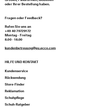
M
oder Ihrer Bestellung haben.
i
t
g
Fragen oder Feedback?
l
i
Rufen Sie uns an
e
+49 40 79729172
d
Montag - Freitag
i
8.00 - 18.00
m 
E
kundenbetreuung@eu.ecco.com
C
C
O
HILFE UND KONTAKT
-
C
Kundenservice
l
u
Rücksendung
b 
u
Store-Finder
m 
Reklamation
P
r
Schuhpflege
ä
Schuh-Ratgeber
m