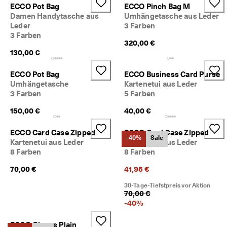
ECCO Pot Bag
ECCO Pinch Bag M
i
Damen Handytasche aus
Umhängetasche aus Leder
e
n 
Leder
3 Farben
u
3 Farben
320,00 €
n
130,00 €
d 
R
a
ECCO Pot Bag
ECCO Business Card Purse
b
Umhängetasche
Kartenetui aus Leder
a
3 Farben
5 Farben
t
t
150,00 €
40,00 €
e 
z
ECCO Card Case Zipped
ECCO Card Case Zipped
u 
-40%
Sale
Kartenetui aus Leder
Kartenetui aus Leder
e
8 Farben
8 Farben
r
h
70,00 €
41,95 €
a
l
30-Tage-Tiefstpreis vor Aktion
t
70,00 €
e
-
40
%
n
ECCO Gloves Plain