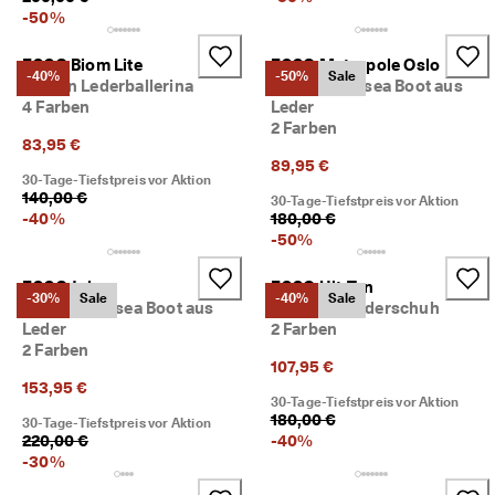
M
-
50
%
i
t
ECCO Biom Lite
ECCO Metropole Oslo
g
-40%
-50%
Sale
Damen Lederballerina
Damen Chelsea Boot aus
l
4 Farben
Leder
i
2 Farben
e
83,95 €
d
89,95 €
i
30-Tage-Tiefstpreis vor Aktion
m 
140,00 €
30-Tage-Tiefstpreis vor Aktion
E
-
40
%
180,00 €
C
-
50
%
C
O
ECCO Joke
ECCO Ult-Trn
-
-30%
Sale
-40%
Sale
Herren Chelsea Boot aus
Damen Wanderschuh
C
Leder
2 Farben
l
2 Farben
u
107,95 €
b 
153,95 €
u
30-Tage-Tiefstpreis vor Aktion
m 
180,00 €
30-Tage-Tiefstpreis vor Aktion
P
220,00 €
-
40
%
r
-
30
%
ä
m