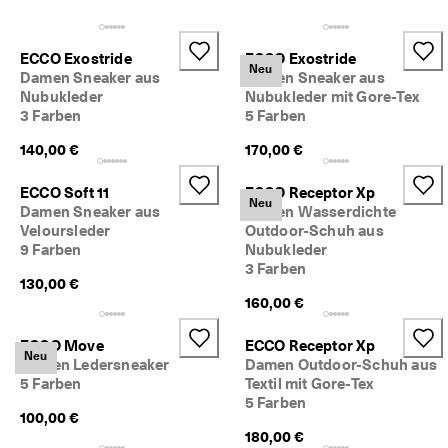
c
Taschen & Accessoires
h
e 
ECCO Exostride
ECCO Exostride
R
Entdecken
Neu
Damen Sneaker aus
Damen Sneaker aus
ü
Nubukleder
Nubukleder mit Gore-Tex
c
3 Farben
5 Farben
ECCO.kollektive
k
s
140,00 €
170,00 €
e
n
Mein Konto
d
ECCO Soft 11
ECCO Receptor Xp
Neu
u
Damen Sneaker aus
Damen Wasserdichte
Filialen
n
Veloursleder
Outdoor-Schuh aus
g
9 Farben
Nubukleder
3 Farben
D
130,00 €
Werden Sie ECCO Mitglied und sichern Sie sich Produktprämien,
e
limitierte Angebote, Events und mehr.
160,00 €
r 
S
Konto erstellen
Anmelden
ECCO Move
ECCO Receptor Xp
a
Neu
Damen Ledersneaker
Damen Outdoor-Schuh aus
l
5 Farben
Textil mit Gore-Tex
e 
5 Farben
i
100,00 €
s
180,00 €
t 