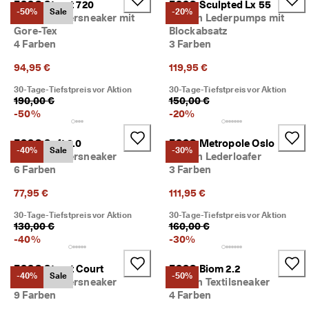
ECCO Street 720
ECCO Sculpted Lx 55
★
-50%
Sale
-20%
Damen Ledersneaker mit
Damen Lederpumps mit
★
Gore-Tex
Blockabsatz
★ 
4 Farben
3 Farben
4
,
94,95 €
119,95 €
3 
· 
30-Tage-Tiefstpreis vor Aktion
30-Tage-Tiefstpreis vor Aktion
Ü
190,00 €
150,00 €
b
-
50
%
-
20
%
e
r 
ECCO Soft 2.0
ECCO Metropole Oslo
1
-40%
Sale
-30%
Damen Ledersneaker
Damen Lederloafer
3
5
6 Farben
3 Farben
.
77,95 €
111,95 €
0
0
30-Tage-Tiefstpreis vor Aktion
30-Tage-Tiefstpreis vor Aktion
0 
130,00 €
160,00 €
v
-
40
%
-
30
%
e
ri
fi
ECCO Street Court
ECCO Biom 2.2
-40%
Sale
-50%
z
Damen Ledersneaker
Damen Textilsneaker
i
9 Farben
4 Farben
e