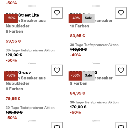
-
50
%
5
0
% 
ECCO Street Lite
ECCO Soft 7
-50%
-40%
Sale
R
Damen Sneaker aus
Damen Ledersneaker
a
Nubukleder
10 Farben
b
5 Farben
a
83,95 €
t
59,95 €
t
30-Tage-Tiefstpreis vor Aktion
140,00 €
. 
30-Tage-Tiefstpreis vor Aktion
120,00 €
-
40
%
J
e
-
50
%
t
z
ECCO Gruuv
ECCO Soft 60
t 
-50%
-50%
Sale
Damen Sneaker aus
Damen Ledersneaker
s
Nubukleder
8 Farben
h
8 Farben
o
84,95 €
p
79,95 €
p
30-Tage-Tiefstpreis vor Aktion
e
170,00 €
30-Tage-Tiefstpreis vor Aktion
n
160,00 €
-
50
%
-
50
%
★
★