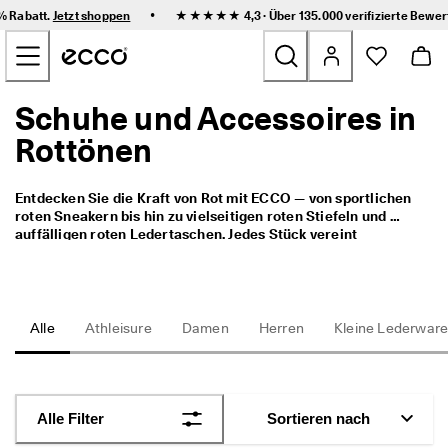
F
•
0% Rabatt.
Jetzt shoppen
★★★★★ 4,3 · Über 135.000
verifizierte Bewe
l
Zum Inhalt der Hauptseite springen
e
x
i
b
Schuhe und Accessoires in
Neu
l
e 
Rottönen
L
Damen
i
e
Entdecken Sie die Kraft von Rot mit ECCO — von sportlichen 
f
Herren
roten Sneakern bis hin zu vielseitigen roten Stiefeln und 
e
auffälligen roten Ledertaschen. Jedes Stück vereint 
r
hochwertige Handwerkskunst mit modernem Komfort und 
u
Kinder
verleiht Ihrer Garderobe einen mutigen Hauch 
n
skandinavischer Eleganz. Perfekt für Stadtspaziergänge, 
g 
Arbeitstage oder Abendveranstaltungen – unsere rote 
u
Outdoor
Kollektion verleiht jedem Schritt Selbstbewusstsein und 
Alle
Athleisure
Damen
Herren
Kleine Lederwar
n
zeitlosen Stil.
d 
Golf
e
i
n
Sale
Alle Filter
Sortieren nach
f
a