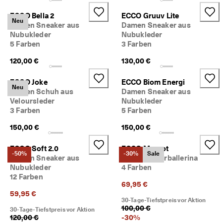
d
a
ECCO Bella 2
ECCO Gruuv Lite
Neu
. 
Damen Sneaker aus
Damen Sneaker aus
P
Nubukleder
Nubukleder
r
5 Farben
3 Farben
o
f
120,00 €
130,00 €
i
t
ECCO Joke
ECCO Biom Energi
i
Neu
Damen Schuh aus
Damen Sneaker aus
e
Veloursleder
Nubukleder
r
3 Farben
5 Farben
e
n 
150,00 €
150,00 €
S
i
e 
ECCO Soft 2.0
ECCO Margot
-50%
-30%
Sale
v
Damen Sneaker aus
Damen Lederballerina
o
Nubukleder
4 Farben
n 
12 Farben
b
69,95 €
i
59,95 €
30-Tage-Tiefstpreis vor Aktion
s 
100,00 €
30-Tage-Tiefstpreis vor Aktion
z
120,00 €
-
30
%
u 