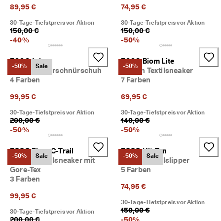
r
89,95 €
74,95 €
t
30-Tage-Tiefstpreis vor Aktion
30-Tage-Tiefstpreis vor Aktion
e 
150,00 €
150,00 €
B
-
40
%
-
50
%
e
w
e
ECCO Joke
ECCO Biom Lite
-50%
Sale
-50%
r
Herren Lederschnürschuh
Damen Textilsneaker
t
4 Farben
7 Farben
u
n
99,95 €
69,95 €
g
30-Tage-Tiefstpreis vor Aktion
30-Tage-Tiefstpreis vor Aktion
e
200,00 €
140,00 €
n
-
50
%
-
50
%
🤝 
W
ECCO Biom C-Trail
ECCO Ult-Trn
e
-50%
Sale
-50%
Sale
Damen Textilsneaker mit
Damen Textilslipper
r
Gore-Tex
5 Farben
d
3 Farben
e
74,95 €
n 
99,95 €
S
30-Tage-Tiefstpreis vor Aktion
i
150,00 €
30-Tage-Tiefstpreis vor Aktion
e 
200,00 €
-
50
%