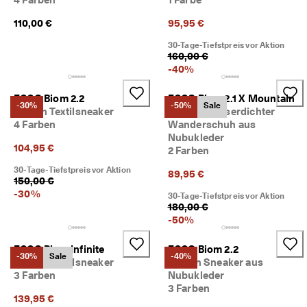
d
a
110,00 €
95,95 €
. 
P
30-Tage-Tiefstpreis vor Aktion
160,00 €
r
o
-
40
%
f
i
ECCO Biom 2.2
ECCO Biom 2.1 X Mountain
t
-30%
-50%
Sale
Herren Textilsneaker
Herren Wasserdichter
i
4 Farben
Wanderschuh aus
e
Nubukleder
r
104,95 €
2 Farben
e
n 
30-Tage-Tiefstpreis vor Aktion
89,95 €
S
150,00 €
i
-
30
%
30-Tage-Tiefstpreis vor Aktion
e 
180,00 €
v
-
50
%
o
n 
ECCO Biom Infinite
ECCO Biom 2.2
b
-30%
Sale
-40%
Herren Textilsneaker
Herren Sneaker aus
i
3 Farben
Nubukleder
s 
3 Farben
z
139,95 €
u 