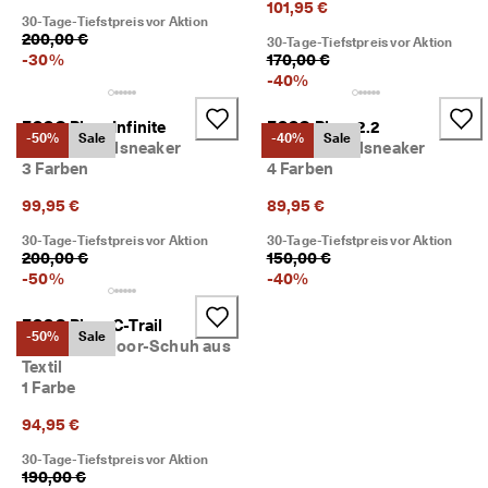
101,95 €
5
30-Tage-Tiefstpreis vor Aktion
0
200,00 €
30-Tage-Tiefstpreis vor Aktion
% 
-
30
%
170,00 €
R
-
40
%
a
b
ECCO Biom Infinite
ECCO Biom 2.2
a
-50%
Sale
-40%
Sale
Herren Textilsneaker
Herren Textilsneaker
t
3 Farben
4 Farben
t
. 
99,95 €
89,95 €
J
e
30-Tage-Tiefstpreis vor Aktion
30-Tage-Tiefstpreis vor Aktion
t
200,00 €
150,00 €
z
-
50
%
-
40
%
t 
s
ECCO Biom C-Trail
h
-50%
Sale
Herren Outdoor-Schuh aus
o
p
Textil
p
1 Farbe
e
94,95 €
n
30-Tage-Tiefstpreis vor Aktion
★
190,00 €
★