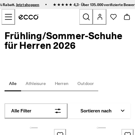
F
•
0% Rabatt.
Jetzt shoppen
★★★★★ 4,3 · Über 135.000
verifizierte Bewe
l
Zum Inhalt der Hauptseite springen
e
x
i
b
Frühling/Sommer-Schuhe
Neu
l
e 
für Herren 2026
L
Damen
i
e
f
Herren
e
r
u
Kinder
Alle
Athleisure
Herren
Outdoor
n
g 
u
Outdoor
n
d 
Golf
Alle Filter
Sortieren nach
e
i
n
Sale
f
a