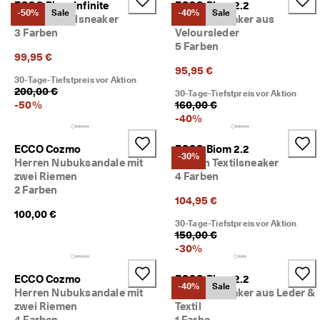
ECCO Biom Infinite
ECCO Biom 2.2
c
Taschen & Accessoires
-50%
Sale
-40%
Sale
Herren Textilsneaker
Herren Sneaker aus
h
3 Farben
Veloursleder
e 
5 Farben
R
Entdecken
99,95 €
ü
95,95 €
c
30-Tage-Tiefstpreis vor Aktion
ECCO.kollektive
k
200,00 €
30-Tage-Tiefstpreis vor Aktion
s
-
50
%
160,00 €
e
-
40
%
n
Mein Konto
d
ECCO Cozmo
ECCO Biom 2.2
u
Filialen
-30%
n
Herren Nubuksandale mit
Herren Textilsneaker
g
zwei Riemen
4 Farben
2 Farben
D
104,95 €
Werden Sie ECCO Mitglied und sichern Sie sich Produktprämien,
e
100,00 €
limitierte Angebote, Events und mehr.
30-Tage-Tiefstpreis vor Aktion
r 
150,00 €
S
Konto erstellen
Anmelden
-
30
%
a
l
e 
ECCO Cozmo
ECCO Biom 2.2
-40%
Sale
i
Herren Nubuksandale mit
Herren Sneaker aus Leder &
s
zwei Riemen
Textil
t 
4 Farben
1 Farbe