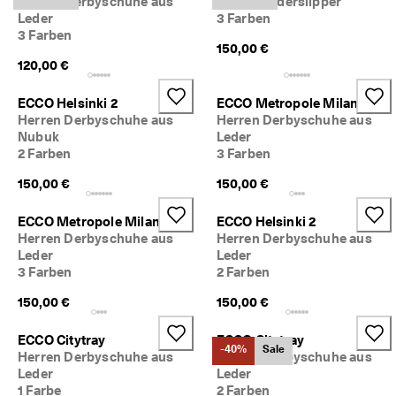
Herren Derbyschuhe aus
Herren Lederslipper
5
Leder
3 Farben
0
3 Farben
% 
150,00 €
R
120,00 €
a
b
ECCO Helsinki 2
ECCO Metropole Milan
a
Herren Derbyschuhe aus
Herren Derbyschuhe aus
t
Nubuk
Leder
t
2 Farben
3 Farben
. 
J
150,00 €
150,00 €
e
t
z
ECCO Metropole Milan
ECCO Helsinki 2
t 
Herren Derbyschuhe aus
Herren Derbyschuhe aus
s
Leder
Leder
h
3 Farben
2 Farben
o
p
150,00 €
150,00 €
p
e
ECCO Citytray
ECCO Citytray
n
-40%
Sale
Herren Derbyschuhe aus
Herren Derbyschuhe aus
Leder
Leder
★
★
1 Farbe
2 Farben