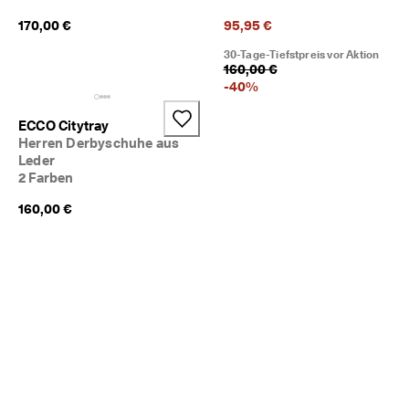
★
170,00 €
95,95 €
★
★ 
30-Tage-Tiefstpreis vor Aktion
4
160,00 €
,
-
40
%
3 
· 
Ü
ECCO Citytray
b
Herren Derbyschuhe aus
e
Leder
r 
2 Farben
1
3
160,00 €
5
.
0
0
0 
v
e
ri
fi
z
i
e