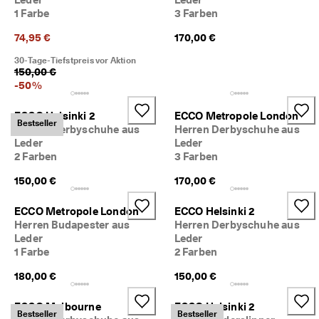
d
1 Farbe
3 Farben
a
. 
74,95 €
170,00 €
P
r
30-Tage-Tiefstpreis vor Aktion
o
150,00 €
f
-
50
%
i
t
ECCO Helsinki 2
ECCO Metropole London
i
Bestseller
Herren Derbyschuhe aus
Herren Derbyschuhe aus
e
Leder
Leder
r
2 Farben
3 Farben
e
n 
150,00 €
170,00 €
S
i
ECCO Metropole London
ECCO Helsinki 2
e 
Herren Budapester aus
Herren Derbyschuhe aus
v
o
Leder
Leder
n 
1 Farbe
2 Farben
b
180,00 €
150,00 €
i
s 
z
ECCO Melbourne
ECCO Helsinki 2
Bestseller
Bestseller
u 