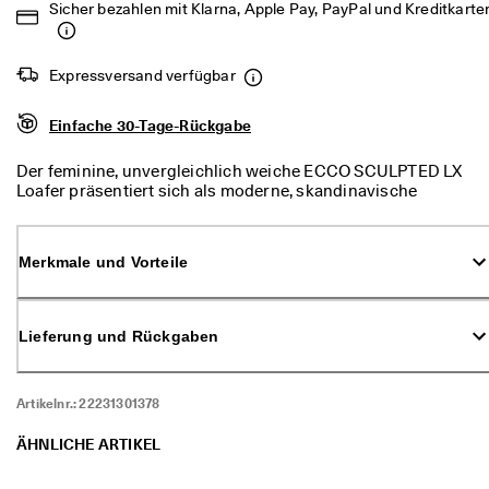
Sicher bezahlen mit Klarna, Apple Pay, PayPal und Kreditkarte
d
a
. 
P
Expressversand verfügbar
r
o
Einfache 30-Tage-Rückgabe
f
i
t
Der feminine, unvergleichlich weiche ECCO SCULPTED LX
i
Loafer präsentiert sich als moderne, skandinavische
e
Neuinterpretation eines zeitlosen Schuhmodells – die
r
perfekte Ergänzung zu den unterschiedlichsten Looks.
e
Merkmale und Vorteile
n 
S
i
e 
Lieferung und Rückgaben
v
o
n 
b
Artikelnr.:
22231301378
i
s 
ÄHNLICHE ARTIKEL
z
u 