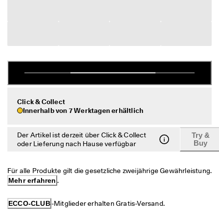
c
Taschen & Accessoires
h
e 
R
Entdecken
ü
c
ECCO.kollektive
k
s
e
n
Mein Konto
d
Click & Collect
u
Filialen
Innerhalb von 7 Werktagen erhältlich
n
g
Der Artikel ist derzeit über Click & Collect
Try &
D
Werden Sie ECCO Mitglied und sichern Sie sich Produktprämien,
Buy
oder Lieferung nach Hause verfügbar
e
limitierte Angebote, Events und mehr.
r 
S
Konto erstellen
Anmelden
Für alle Produkte gilt die gesetzliche zweijährige Gewährleistung. 
a
l
Mehr erfahren
.
e 
i
ECCO-CLUB
-Mitglieder erhalten Gratis-Versand.
s
t 