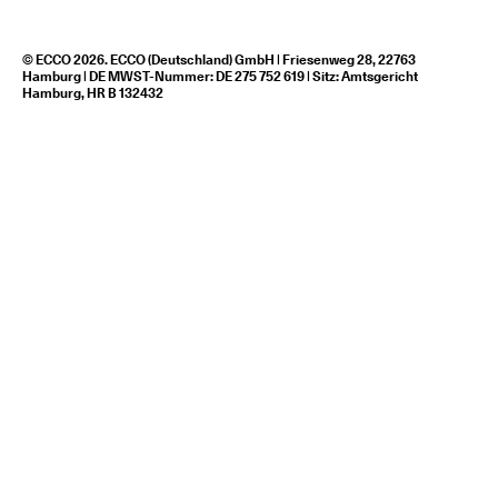
© ECCO 2026. ECCO (Deutschland) GmbH | Friesenweg 28, 22763
Hamburg | DE MWST-Nummer: DE 275 752 619 | Sitz: Amtsgericht
Hamburg, HR B 132432