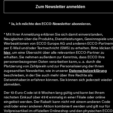
r
Zum Newsletter anmelden
t
e 
B
e
*
Ja, ich möchte den ECCO-Newsletter abonnieren.
w
e
* Mit Ihrer Anmeldung erklären Sie sich damit einverstanden, 
r
Neuigkeiten über die Produkte, Dienstleistungen, Gewinnspiele und
t
Werbeaktionen von ECCO Europe AG und anderen ECCO-Partnern
u
n
hier
, um eine Übersicht über alle relevanten ECCO-Partner zu 
g
erhalten. Sie nehmen außerdem zur Kenntnis, dass ECCO Ihre 
e
personenbezogenen Daten verarbeiten kann, u. a. durch die 
n
Platzierung von Zählpixeln und zur Personalisierung der Ihnen 
🤝 
zugesandten Newsletter, wie in unserer 
Datenschutzerklärung
W
beschrieben, in der Sie auch mehr über Ihre Rechte als 
e
Dateninhaber:in erfahren können. Sie können sich jederzeit wieder 
r
abmelden.
d
Der 10-Euro-Code ist 8 Wochen lang gültig und kann bei Ihrem
e
nächsten Einkauf über 49 € einmalig in einer Filiale oder online
n 
eingelöst werden. Der Rabatt kann nicht mit einem anderen Code
S
und/oder einer anderen Aktion kombiniert werden und gilt nur für
i
Vollpreisartikel im offiziellen Onlineshop und den physischen ECCO
e 