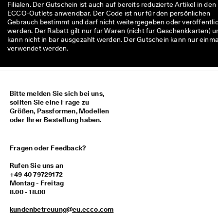
Filialen. Der Gutschein ist auch auf bereits reduzierte Artikel in den
M
ECCO-Outlets anwendbar. Der Code ist nur für den persönlichen
i
Gebrauch bestimmt und darf nicht weitergegeben oder veröffentli
t
werden. Der Rabatt gilt nur für Waren (nicht für Geschenkkarten) u
g
kann nicht in bar ausgezahlt werden. Der Gutschein kann nur einma
l
verwendet werden.
i
e
d
i
m 
E
Bitte melden Sie sich bei uns,
C
sollten Sie eine Frage zu
C
Größen, Passformen, Modellen
O
oder Ihrer Bestellung haben.
-
C
l
Fragen oder Feedback?
u
b 
Rufen Sie uns an
u
+49 40 79729172
m 
Montag - Freitag
P
8.00 - 18.00
r
ä
kundenbetreuung@eu.ecco.com
m