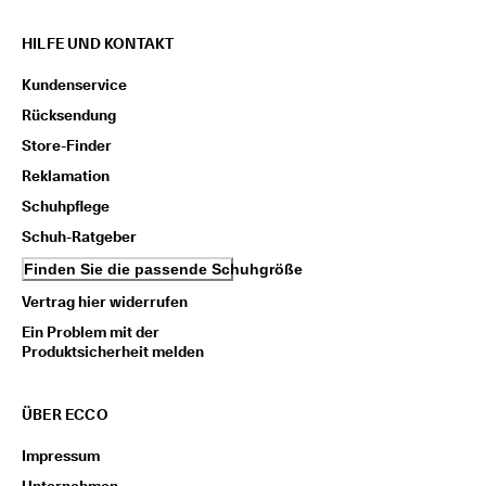
i
e
HILFE UND KONTAKT
n 
u
Kundenservice
n
d 
Rücksendung
R
Store-Finder
a
b
Reklamation
a
Schuhpflege
t
t
Schuh-Ratgeber
e 
z
Finden Sie die passende Schuhgröße
u 
Vertrag hier widerrufen
e
r
Ein Problem mit der
h
Produktsicherheit melden
a
l
t
ÜBER ECCO
e
n
Impressum