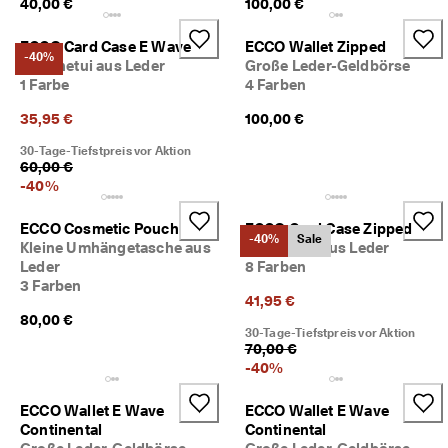
40,00 €
100,00 €
M
i
ECCO Card Case E Wave
ECCO Wallet Zipped
t
-40%
Kartenetui aus Leder
Große Leder-Geldbörse
g
l
1 Farbe
4 Farben
i
35,95 €
100,00 €
e
d
30-Tage-Tiefstpreis vor Aktion
i
60,00 €
m 
-
40
%
E
C
C
ECCO Cosmetic Pouch
ECCO Card Case Zipped
-40%
Sale
O
Kleine Umhängetasche aus
Kartenetui aus Leder
-
Leder
8 Farben
C
3 Farben
l
41,95 €
u
80,00 €
30-Tage-Tiefstpreis vor Aktion
b 
70,00 €
u
-
40
%
m 
P
r
ECCO Wallet E Wave
ECCO Wallet E Wave
ä
Continental
Continental
m