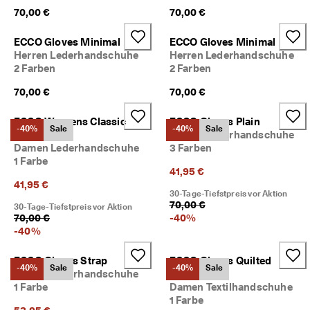
70,00 €
70,00 €
ECCO Gloves Minimal
ECCO Gloves Minimal
Herren Lederhandschuhe
Herren Lederhandschuhe
2 Farben
2 Farben
70,00 €
70,00 €
ECCO Womens Classic
ECCO Gloves Plain
-40%
Sale
-40%
Sale
Gloves
Damen Lederhandschuhe
Damen Lederhandschuhe
3 Farben
1 Farbe
41,95 €
41,95 €
30-Tage-Tiefstpreis vor Aktion
70,00 €
30-Tage-Tiefstpreis vor Aktion
70,00 €
-
40
%
-
40
%
ECCO Gloves Strap
ECCO Gloves Quilted
-40%
Sale
-40%
Sale
Herren Lederhandschuhe
Mittens
1 Farbe
Damen Textilhandschuhe
1 Farbe