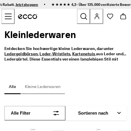
F
•
0% Rabatt.
Jetzt shoppen
★★★★★ 4,3 · Über 135.000
verifizierte Bewe
l
Zum Inhalt der Hauptseite springen
e
x
i
b
Kleinlederwaren
Neu
l
e 
L
Damen
Entdecken Sie hochwertige kleine Lederwaren, darunter 
i
Ledergeldbörsen
, 
Leder-Wristlets
, 
Kartenetuis 
aus Leder und 
e
Ledergürtel
. Diese Essentials vereinen langlebigen Stil mit 
f
Herren
täglicher Funktionalität und verleihen jedem Look eine edle 
e
Note.
r
u
Kinder
n
Alle
Kleine Lederwaren
g 
u
Outdoor
n
d 
Golf
e
Alle Filter
Sortieren nach
i
n
Sale
f
a