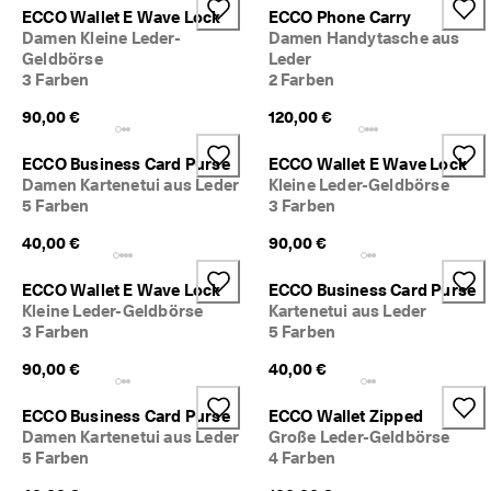
r
ECCO Wallet E Wave Lock
ECCO Phone Carry
t
Damen Kleine Leder-
Damen Handytasche aus
e 
Geldbörse
Leder
B
3 Farben
2 Farben
e
w
90,00 €
120,00 €
e
r
ECCO Business Card Purse
ECCO Wallet E Wave Lock
t
Damen Kartenetui aus Leder
Kleine Leder-Geldbörse
u
5 Farben
3 Farben
n
g
40,00 €
90,00 €
e
n
ECCO Wallet E Wave Lock
ECCO Business Card Purse
🤝 
Kleine Leder-Geldbörse
Kartenetui aus Leder
W
3 Farben
5 Farben
e
r
90,00 €
40,00 €
d
e
ECCO Business Card Purse
ECCO Wallet Zipped
n 
Damen Kartenetui aus Leder
Große Leder-Geldbörse
S
5 Farben
4 Farben
i
e 