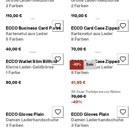
Große Leder-Geldbörse
Große Leder-Geldbörse
i
2 Farben
2 Farben
e
n 
110,00 €
110,00 €
u
n
ECCO Business Card Purse
ECCO Card Case Zipped
d 
Kartenetui aus Leder
Kartenetui aus Leder
R
5 Farben
8 Farben
a
b
40,00 €
70,00 €
a
t
ECCO Wallet Slim Billfold
ECCO Card Case Zipped
t
-40%
Sale
e 
Kleine Leder-Geldbörse
Kartenetui aus Leder
z
1 Farbe
8 Farben
u 
90,00 €
41,95 €
e
r
30-Tage-Tiefstpreis vor Aktion
h
70,00 €
a
-
40
%
l
t
e
ECCO Gloves Plain
ECCO Gloves Plain
n
Damen Lederhandschuhe
Damen Lederhandschuhe
3 Farben
3 Farben