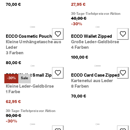
d
70,00 €
27,95 €
a
. 
30-Tage-Tiefstpreis vor Aktion
40,00 €
P
-
30
%
r
o
f
ECCO Cosmetic Pouch
ECCO Wallet Zipped
i
Kleine Umhängetasche aus
Große Leder-Geldbörse
t
Leder
4 Farben
i
3 Farben
e
100,00 €
r
80,00 €
e
n 
ECCO Wallet Small Zip
ECCO Card Case Zipped
S
-30%
Sale
Around
Kartenetui aus Leder
i
Kleine Leder-Geldbörse
8 Farben
e 
1 Farbe
v
70,00 €
o
62,95 €
n 
b
30-Tage-Tiefstpreis vor Aktion
i
90,00 €
s 
-
30
%
z
u 