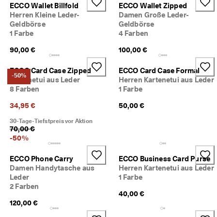
ECCO Wallet Billfold
ECCO Wallet Zipped
5
0
Herren Kleine Leder-
Damen Große Leder-
% 
Geldbörse
Geldbörse
R
1 Farbe
4 Farben
a
b
90,00 €
100,00 €
a
t
ECCO Card Case Zipped
ECCO Card Case Formal
t
-50%
Kartenetui aus Leder
Herren Kartenetui aus Leder
. 
8 Farben
1 Farbe
J
e
34,95 €
50,00 €
t
z
30-Tage-Tiefstpreis vor Aktion
t 
70,00 €
s
-
50
%
h
o
ECCO Phone Carry
ECCO Business Card Purse
p
Damen Handytasche aus
Herren Kartenetui aus Leder
p
Leder
1 Farbe
e
2 Farben
n
40,00 €
120,00 €
★
★