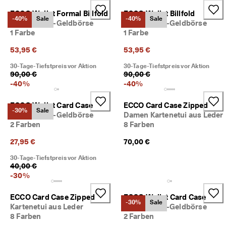
c
Taschen & Accessoires
ECCO Wallet Formal Billfold
ECCO Wallet Billfold
h
-40%
Sale
-40%
Sale
Kleine Leder-Geldbörse
Kleine Leder-Geldbörse
e 
1 Farbe
1 Farbe
R
Entdecken
ü
53,95 €
53,95 €
c
ECCO.kollektive
k
30-Tage-Tiefstpreis vor Aktion
30-Tage-Tiefstpreis vor Aktion
s
90,00 €
90,00 €
e
-
40
%
-
40
%
n
Mein Konto
d
ECCO Wallet Card Case
ECCO Card Case Zipped
u
Filialen
-30%
Sale
n
Kleine Leder-Geldbörse
Damen Kartenetui aus Leder
g
2 Farben
8 Farben
D
27,95 €
70,00 €
Werden Sie ECCO Mitglied und sichern Sie sich Produktprämien,
e
limitierte Angebote, Events und mehr.
30-Tage-Tiefstpreis vor Aktion
r 
40,00 €
S
Konto erstellen
Anmelden
-
30
%
a
l
e 
ECCO Card Case Zipped
ECCO Wallet Card Case
-30%
Sale
i
Kartenetui aus Leder
Kleine Leder-Geldbörse
s
8 Farben
2 Farben
t 