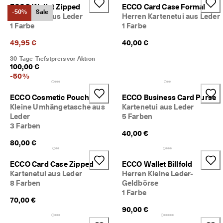
★
ECCO Wallet Zipped
ECCO Card Case Formal
-50%
Sale
★
Geldbörse aus Leder
Herren Kartenetui aus Leder
★ 
1 Farbe
1 Farbe
4
,
49,95 €
40,00 €
3 
30-Tage-Tiefstpreis vor Aktion
· 
100,00 €
Ü
-
50
%
b
e
r 
ECCO Cosmetic Pouch
ECCO Business Card Purse
1
Kleine Umhängetasche aus
Kartenetui aus Leder
3
Leder
5 Farben
5
3 Farben
.
40,00 €
0
80,00 €
0
0 
ECCO Card Case Zipped
ECCO Wallet Billfold
v
Kartenetui aus Leder
Herren Kleine Leder-
e
8 Farben
Geldbörse
ri
1 Farbe
fi
70,00 €
z
90,00 €
i
e