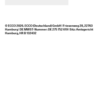
© ECCO 2026. ECCO (Deutschland) GmbH | Friesenweg 28, 22763
Hamburg | DE MWST-Nummer: DE 275 752 619 | Sitz: Amtsgericht
Hamburg, HR B 132432