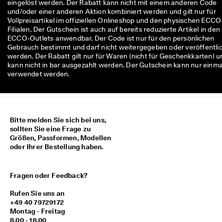
eingelöst werden. Der Rabatt kann nicht mit einem anderen Code
M
und/oder einer anderen Aktion kombiniert werden und gilt nur für
i
Vollpreisartikel im offiziellen Onlineshop und den physischen ECCO
t
Filialen. Der Gutschein ist auch auf bereits reduzierte Artikel in den
g
ECCO-Outlets anwendbar. Der Code ist nur für den persönlichen
l
Gebrauch bestimmt und darf nicht weitergegeben oder veröffentli
i
werden. Der Rabatt gilt nur für Waren (nicht für Geschenkkarten) u
e
kann nicht in bar ausgezahlt werden. Der Gutschein kann nur einma
d
verwendet werden.
i
m 
E
C
C
Bitte melden Sie sich bei uns,
O
sollten Sie eine Frage zu
-
Größen, Passformen, Modellen
C
oder Ihrer Bestellung haben.
l
u
b 
u
Fragen oder Feedback?
m 
P
Rufen Sie uns an
r
+49 40 79729172
ä
Montag - Freitag
m
8.00 - 18.00