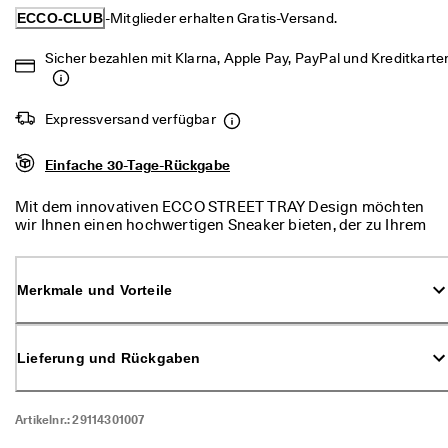
d
ECCO-CLUB
-Mitglieder erhalten Gratis-Versand.
a
. 
Sicher bezahlen mit Klarna, Apple Pay, PayPal und Kreditkarte
P
r
o
f
Expressversand verfügbar
i
t
Einfache 30-Tage-Rückgabe
i
e
Mit dem innovativen ECCO STREET TRAY Design möchten
r
wir Ihnen einen hochwertigen Sneaker bieten, der zu Ihrem
e
Lebensstil und Ihren Werten passt. Diese ECCO STREET
n 
TRAY Sneaker wurden sorgfältig unter dem Gesichtspunkt
S
der Nachhaltigkeit hergestellt. Einige Modelle bestehen aus
i
Merkmale und Vorteile
Leder, das mit ECCOs revolutionärem DriTan™ Verfahren
e 
hergestellt wurde, das den Wasser- und
v
Chemikalienverbrauch während des Gerbungsprozesses
o
reduziert. Ein Teil der Sohle mit unserer ECCO TRAYTECH™
n 
Lieferung und Rückgaben
Designtechnologie für nahtlose Bewegungsabläufe besteht
b
aus übrig gebliebenen Gummistücken aus dem
i
Produktionsprozess. Wir haben auf jedes Detail geachtet,
s 
Artikelnr.:
29114301007
um eine feminine Silhouette zu kreieren, die Ihnen lange
z
Freude bereitet.
u 