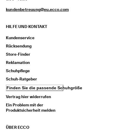
i
e
kundenbetreuung@eu.ecco.com
n 
u
n
HILFE UND KONTAKT
d 
R
Kundenservice
a
Rücksendung
b
a
Store-Finder
t
t
Reklamation
e 
Schuhpflege
z
u 
Schuh-Ratgeber
e
Finden Sie die passende Schuhgröße
r
h
Vertrag hier widerrufen
a
l
Ein Problem mit der
t
Produktsicherheit melden
e
n
ÜBER ECCO