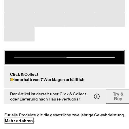
c
Taschen & Accessoires
h
e 
R
Entdecken
ü
c
ECCO.kollektive
k
s
e
n
Mein Konto
d
u
Filialen
n
g
Click & Collect
Innerhalb von 7 Werktagen erhältlich
D
Werden Sie ECCO Mitglied und sichern Sie sich Produktprämien,
e
limitierte Angebote, Events und mehr.
r 
Der Artikel ist derzeit über Click & Collect
Try &
S
Konto erstellen
Anmelden
Buy
oder Lieferung nach Hause verfügbar
a
l
e 
Für alle Produkte gilt die gesetzliche zweijährige Gewährleistung. 
i
Mehr erfahren
.
s
t 