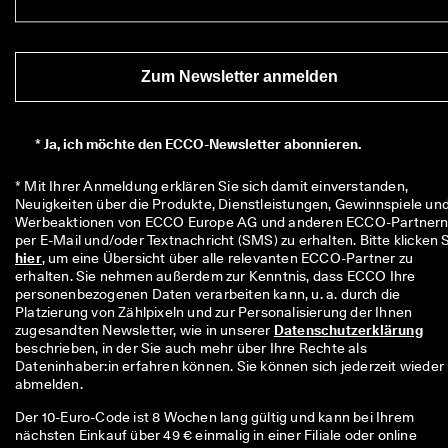
r
t
e 
B
Zum Newsletter anmelden
e
w
e
r
*
Ja, ich möchte den ECCO-Newsletter abonnieren.
t
u
* Mit Ihrer Anmeldung erklären Sie sich damit einverstanden, 
n
Neuigkeiten über die Produkte, Dienstleistungen, Gewinnspiele und
g
Werbeaktionen von ECCO Europe AG und anderen ECCO-Partnern
e
n
hier
, um eine Übersicht über alle relevanten ECCO-Partner zu 
erhalten. Sie nehmen außerdem zur Kenntnis, dass ECCO Ihre 
🤝 
personenbezogenen Daten verarbeiten kann, u. a. durch die 
W
Platzierung von Zählpixeln und zur Personalisierung der Ihnen 
e
zugesandten Newsletter, wie in unserer 
Datenschutzerklärung
r
beschrieben, in der Sie auch mehr über Ihre Rechte als 
d
Dateninhaber:in erfahren können. Sie können sich jederzeit wieder 
e
abmelden.
n 
S
Der 10-Euro-Code ist 8 Wochen lang gültig und kann bei Ihrem
i
nächsten Einkauf über 49 € einmalig in einer Filiale oder online
e 