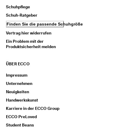
i
Schuhpflege
e
n 
Schuh-Ratgeber
u
Finden Sie die passende Schuhgröße
n
d 
Vertrag hier widerrufen
R
a
Ein Problem mit der
b
Produktsicherheit melden
a
t
t
ÜBER ECCO
e 
z
Impressum
u 
Unternehmen
e
r
Neuigkeiten
h
a
Handwerkskunst
l
Karriere in der ECCO Group
t
e
ECCO PreLoved
n
Student Beans