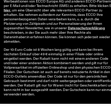
Werbeaktionen von ECCO Europe AG und anderen ECCO-Partnern
r
t
hier
, um eine Übersicht über alle relevanten ECCO-Partner zu 
e 
erhalten. Sie nehmen außerdem zur Kenntnis, dass ECCO Ihre 
B
personenbezogenen Daten verarbeiten kann, u. a. durch die 
e
Platzierung von Zählpixeln und zur Personalisierung der Ihnen 
w
zugesandten Newsletter, wie in unserer 
Datenschutzerklärung
e
beschrieben, in der Sie auch mehr über Ihre Rechte als 
r
Dateninhaber:in erfahren können. Sie können sich jederzeit wieder 
t
abmelden.
u
n
Der 10-Euro-Code ist 8 Wochen lang gültig und kann bei Ihrem
g
nächsten Einkauf über 49 € einmalig in einer Filiale oder online
e
eingelöst werden. Der Rabatt kann nicht mit einem anderen Code
n
und/oder einer anderen Aktion kombiniert werden und gilt nur für
Vollpreisartikel im offiziellen Onlineshop und den physischen ECCO
🤝 
Filialen. Der Gutschein ist auch auf bereits reduzierte Artikel in den
W
ECCO-Outlets anwendbar. Der Code ist nur für den persönlichen
e
Gebrauch bestimmt und darf nicht weitergegeben oder veröffentli
r
werden. Der Rabatt gilt nur für Waren (nicht für Geschenkkarten) u
d
kann nicht in bar ausgezahlt werden. Der Gutschein kann nur einma
e
verwendet werden.
n 
S
i
e 