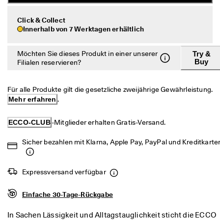
c
Taschen & Accessoires
h
Click & Collect
e 
Innerhalb von 7 Werktagen erhältlich
R
Entdecken
ü
c
Möchten Sie dieses Produkt in einer unserer
Try &
ECCO.kollektive
k
Buy
Filialen reservieren?
s
e
n
Für alle Produkte gilt die gesetzliche zweijährige Gewährleistung. 
Mein Konto
d
Mehr erfahren
.
u
Filialen
n
g
ECCO-CLUB
-Mitglieder erhalten Gratis-Versand.
D
Werden Sie ECCO Mitglied und sichern Sie sich Produktprämien,
Sicher bezahlen mit Klarna, Apple Pay, PayPal und Kreditkarte
e
limitierte Angebote, Events und mehr.
r 
S
Konto erstellen
Anmelden
a
Expressversand verfügbar
l
e 
Einfache 30-Tage-Rückgabe
i
s
In Sachen Lässigkeit und Alltagstauglichkeit sticht die ECCO
t 