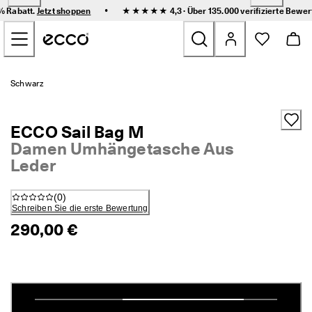
F
•
0% Rabatt.
Jetzt shoppen
★★★★★ 4,3 · Über 135.000
verifizierte Bewe
l
Zum Inhalt der Hauptseite springen
e
x
i
b
Neu
l
Schwarz
e 
L
Damen
i
ECCO Sail Bag M
e
f
Damen Umhängetasche Aus
Herren
e
Leder
r
u
Kinder
n
(
0
)
g 
Schreiben Sie die erste Bewertung
u
Outdoor
290,00 €
n
d 
Golf
e
i
n
Sale
f
a