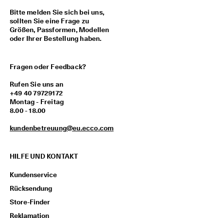
M
Bitte melden Sie sich bei uns,
i
sollten Sie eine Frage zu
t
Größen, Passformen, Modellen
g
oder Ihrer Bestellung haben.
l
i
e
d
Fragen oder Feedback?
i
m 
Rufen Sie uns an
E
+49 40 79729172
C
Montag - Freitag
C
8.00 - 18.00
O
-
kundenbetreuung@eu.ecco.com
C
l
u
HILFE UND KONTAKT
b 
u
Kundenservice
m 
Rücksendung
P
r
Store-Finder
ä
m
Reklamation