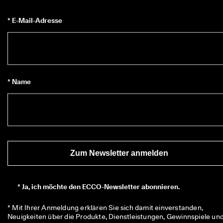
★
★
* E-Mail-Adresse
★ 
4
,
3 
· 
Ü
b
* Name
e
r 
1
3
5
.
0
0
Zum Newsletter anmelden
0 
v
e
ri
*
Ja, ich möchte den ECCO-Newsletter abonnieren.
fi
z
* Mit Ihrer Anmeldung erklären Sie sich damit einverstanden, 
i
Neuigkeiten über die Produkte, Dienstleistungen, Gewinnspiele und
e