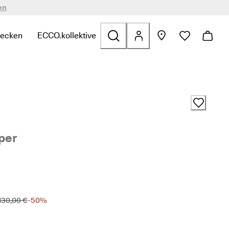
en
decken
ECCO.kollektive
n
zu finden
zu Sale zu finden
te Links zu Taschen & Accessoires zu finden
termenü öffnen, um verwandte Links zu Entdecken zu finden
Untermenü öffnen, um verwandte Links zu ECCO.kol
per
130,00 €
-50%