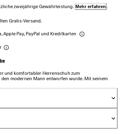
etzliche zweijährige Gewährleistung. 
Mehr erfahren
.
lten Gratis-Versand.
, Apple Pay, PayPal und Kreditkarten 
r
abe
cher und komfortabler Herrenschuh zum
für den modernen Mann entworfen wurde. Mit seinem
begleitet er Sie von der Arbeit in den Feierabend und
m zu tragen.