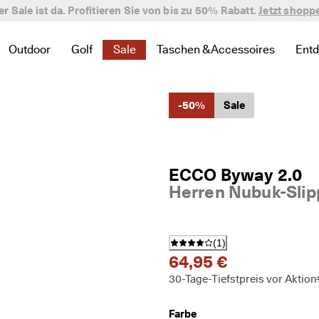
er Sale ist da. Profitieren Sie von bis zu 50% Rabatt.
verifizierte Bewertungen
Jetzt shopp
Outdoor
Golf
Sale
Taschen & Accessoires
Ent
 zu Neu zu finden
te Links zu Damen zu finden
 um verwandte Links zu Herren zu finden
nü öffnen, um verwandte Links zu Kinder zu finden
Untermenü öffnen, um verwandte Links zu Outdoor zu finde
Untermenü öffnen, um verwandte Links zu Golf 
Untermenü öffnen, um verwandte Links 
Untermenü öffnen, um verwand
Un
-50%
Sale
ECCO Byway 2.0
Herren Nubuk-Slip
(
1
)
64,95 €
30-Tage-Tiefstpreis vor Aktion
Farbe