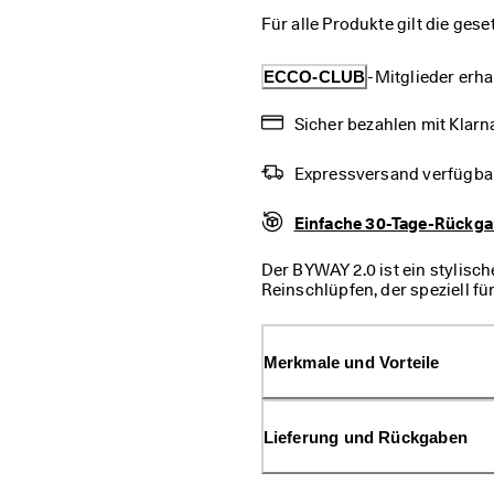
Für alle Produkte gilt die ges
ECCO-CLUB
-Mitglieder erha
Sicher bezahlen mit Klarna
Expressversand verfügba
Einfache 30-Tage-Rückg
Der BYWAY 2.0 ist ein stylis
Reinschlüpfen, der speziell 
niedrig geschnittenen Design 
ist dabei elegant und angeneh
Merkmale und Vorteile
Lieferung und Rückgaben