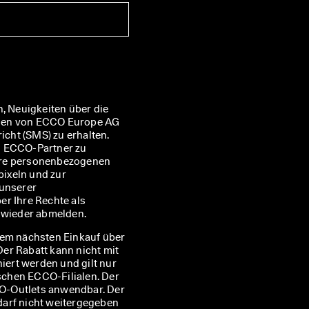
, Neuigkeiten über die 
nen von ECCO Europe AG 
ht (SMS) zu erhalten. 
n ECCO-Partner zu 
hre personenbezogenen 
ixeln und zur 
Personalisierung der Ihnen zugesandten Newsletter, wie in unserer 
er Ihre Rechte als 
t wieder abmelden.
rem nächsten Einkauf über
 Der Rabatt kann nicht mit
ert werden und gilt nur
ischen ECCO-Filialen. Der
CCO-Outlets anwendbar. Der
darf nicht weitergegeben