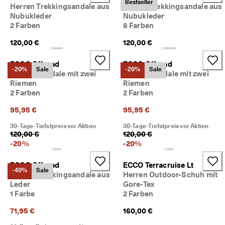
Bestseller
Herren Trekkingsandale aus
Herren Trekkingsandale aus
Nubukleder
Nubukleder
2 Farben
8 Farben
120,00 €
120,00 €
ECCO Offroad
ECCO Offroad
-20%
Sale
-20%
Sale
Damen Sandale mit zwei
Damen Sandale mit zwei
Riemen
Riemen
2 Farben
2 Farben
95,95 €
95,95 €
30-Tage-Tiefstpreis vor Aktion
30-Tage-Tiefstpreis vor Aktion
120,00 €
120,00 €
-
20
%
-
20
%
ECCO Offroad
ECCO Terracruise Lt
-40%
Sale
Damen Trekkingsandale aus
Herren Outdoor-Schuh mit
Leder
Gore-Tex
1 Farbe
2 Farben
71,95 €
160,00 €