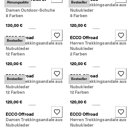
Atmungsaktiv
Bestseller
r
Breathru
Herren Trekkingsandale aus
t
Damen Outdoor-Schuhe
Nubukleder
e 
8 Farben
8 Farben
B
e
130,00 €
120,00 €
w
e
ECCO Offroad
ECCO Offroad
r
Bestseller
Damen Trekkingsandale aus
Herren Trekkingsandale aus
t
Nubukleder
Nubukleder
u
12 Farben
2 Farben
n
g
120,00 €
120,00 €
e
n
ECCO Offroad
ECCO Offroad
Bestseller
Bestseller
🤝 
Damen Trekkingsandale aus
Damen Trekkingsandale aus
W
Nubukleder
Nubukleder
e
12 Farben
12 Farben
r
d
120,00 €
120,00 €
e
n 
ECCO Offroad
ECCO Offroad
S
Damen Trekkingsandale aus
Herren Trekkingsandale aus
i
Nubukleder
Nubukleder
e 