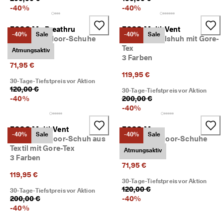
-
40
%
-
40
%
ECCO Mx Breathru
ECCO Multi-Vent
-40%
Sale
-40%
Sale
Damen Outdoor-Schuhe
Damen Textilshuh mit Gore-
3 Farben
Tex
Atmungsaktiv
3 Farben
71,95 €
119,95 €
30-Tage-Tiefstpreis vor Aktion
120,00 €
30-Tage-Tiefstpreis vor Aktion
-
40
%
200,00 €
-
40
%
ECCO Multi-Vent
ECCO Mx
-40%
Sale
-40%
Sale
Herren Outdoor-Schuh aus
Damen Outdoor-Schuhe
Textil mit Gore-Tex
3 Farben
Atmungsaktiv
3 Farben
71,95 €
119,95 €
30-Tage-Tiefstpreis vor Aktion
120,00 €
30-Tage-Tiefstpreis vor Aktion
200,00 €
-
40
%
-
40
%