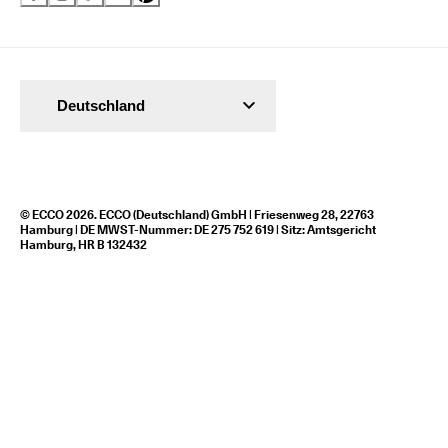
Deutschland
© ECCO 2026. ECCO (Deutschland) GmbH | Friesenweg 28, 22763
Hamburg | DE MWST-Nummer: DE 275 752 619 | Sitz: Amtsgericht
Hamburg, HR B 132432