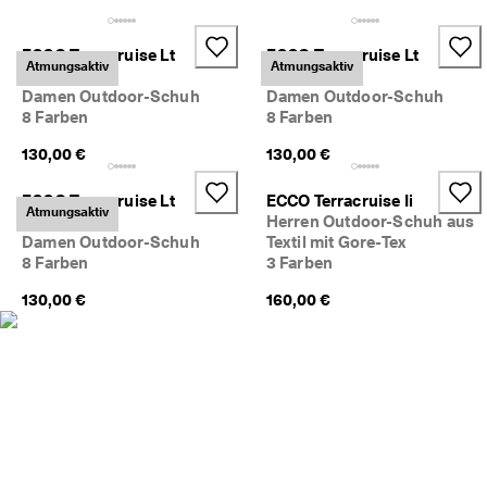
5
0
% 
ECCO Terracruise Lt
ECCO Terracruise Lt
Atmungsaktiv
Atmungsaktiv
R
Breathru
Breathru
a
Damen Outdoor-Schuh
Damen Outdoor-Schuh
b
8 Farben
8 Farben
a
t
130,00 €
130,00 €
t
. 
ECCO Terracruise Lt
ECCO Terracruise Ii
J
Atmungsaktiv
Breathru
Herren Outdoor-Schuh aus
e
Damen Outdoor-Schuh
Textil mit Gore-Tex
t
8 Farben
3 Farben
z
t 
130,00 €
160,00 €
s
h
o
p
p
e
n
★
★