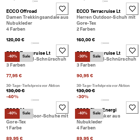
ECCO Offroad
ECCO Terracruise Lt
Damen Trekkingsandale aus
Herren Outdoor-Schuh mit
Nubukleder
Gore-Tex
4 Farben
2 Farben
120,00 €
160,00 €
ECCO Terracruise Lt
ECCO Terracruise Lt
-40%
Sale
-30%
Sale
Herren Textil-Schnürschuh
Herren Textil-Schnürschuh
3 Farben
3 Farben
77,95 €
90,95 €
30-Tage-Tiefstpreis vor Aktion
30-Tage-Tiefstpreis vor Aktion
130,00 €
130,00 €
-
40
%
-
30
%
ECCO Mx
ECCO Biom Energi
-40%
Sale
-40%
Sale
Damen Outdoor-Schuhe mit
Damen Sneaker aus
Gore-Tex
Nubukleder
1 Farbe
4 Farben
89,95 €
89,95 €