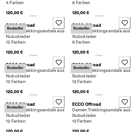
4 Farben
8 Farben
M
i
120,00 €
120,00 €
t
g
l
ECCO Offroad
ECCO Offroad
Bestseller
Bestseller
i
Damen Trekkingsandale aus
Herren Trekkingsandale aus
e
Nubukleder
Nubukleder
d
12 Farben
8 Farben
i
m 
120,00 €
120,00 €
E
C
ECCO Offroad
ECCO Offroad
C
Bestseller
Bestseller
Damen Trekkingsandale aus
Damen Trekkingsandale aus
O
Nubukleder
Nubukleder
-
12 Farben
12 Farben
C
l
120,00 €
120,00 €
u
b 
ECCO Offroad
ECCO Offroad
u
Bestseller
m 
Damen Trekkingsandale aus
Damen Trekkingsandale aus
P
Nubukleder
Nubukleder
r
12 Farben
12 Farben
ä
m
120,00 €
120,00 €