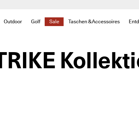
er Sale ist da. Profitieren Sie von bis zu 50% Rabatt.
verifizierte Bewertungen
Jetzt shopp
Outdoor
Golf
Sale
Taschen & Accessoires
Ent
 zu Neu zu finden
te Links zu Damen zu finden
 um verwandte Links zu Herren zu finden
nü öffnen, um verwandte Links zu Kinder zu finden
Untermenü öffnen, um verwandte Links zu Outdoor zu finde
Untermenü öffnen, um verwandte Links zu Golf 
Untermenü öffnen, um verwandte Links 
Untermenü öffnen, um verwand
Un
IKE Kollekti