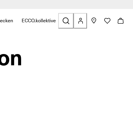
en
decken
ECCO.kollektive
n
zu finden
zu Sale zu finden
te Links zu Taschen & Accessoires zu finden
termenü öffnen, um verwandte Links zu Entdecken zu finden
Untermenü öffnen, um verwandte Links zu ECCO.kol
on