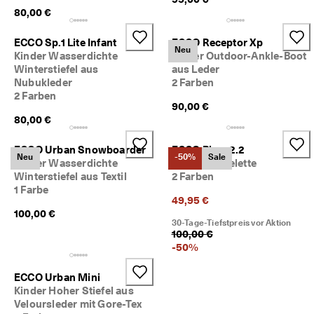
★
80,00 €
★
★ 
ECCO Sp.1 Lite Infant
ECCO Receptor Xp
4
Neu
Kinder Wasserdichte
Kinder Outdoor-Ankle-Boot
,
Winterstiefel aus
aus Leder
3 
Nubukleder
2 Farben
· 
2 Farben
Ü
90,00 €
b
80,00 €
e
r 
1
ECCO Urban Snowboarder
ECCO Biom 2.2
Neu
-50%
Sale
3
Kinder Wasserdichte
Kinder Stiefelette
5
Winterstiefel aus Textil
2 Farben
.
1 Farbe
0
49,95 €
0
100,00 €
0 
30-Tage-Tiefstpreis vor Aktion
100,00 €
v
-
50
%
e
ri
fi
ECCO Urban Mini
z
Kinder Hoher Stiefel aus
i
Veloursleder mit Gore-Tex
e