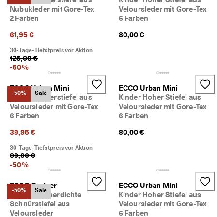
d
Nubukleder mit Gore-Tex
Veloursleder mit Gore-Tex
a
2 Farben
6 Farben
. 
P
61,95 €
80,00 €
r
o
30-Tage-Tiefstpreis vor Aktion
f
125,00 €
i
-
50
%
t
i
ECCO Urban Mini
ECCO Urban Mini
e
-50%
Sale
Kinder Winterstiefel aus
Kinder Hoher Stiefel aus
r
Veloursleder mit Gore-Tex
Veloursleder mit Gore-Tex
e
6 Farben
6 Farben
n 
S
39,95 €
80,00 €
i
e 
30-Tage-Tiefstpreis vor Aktion
v
80,00 €
o
-
50
%
n 
b
ECCO Grainer
ECCO Urban Mini
i
-50%
Sale
Kinder Wasserdichte
Kinder Hoher Stiefel aus
s 
Schnürstiefel aus
Veloursleder mit Gore-Tex
z
Veloursleder
6 Farben
u 