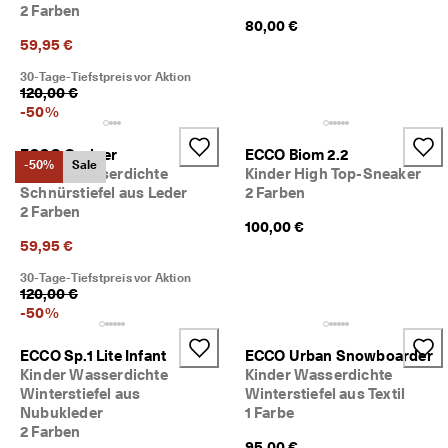
2 Farben
5
80,00 €
0
59,95 €
% 
R
30-Tage-Tiefstpreis vor Aktion
a
120,00 €
b
-
50
%
a
t
ECCO Grainer
ECCO Biom 2.2
t
-50%
Sale
Kinder Wasserdichte
Kinder High Top-Sneaker
. 
J
Schnürstiefel aus Leder
2 Farben
e
2 Farben
100,00 €
t
59,95 €
z
t 
30-Tage-Tiefstpreis vor Aktion
s
120,00 €
h
-
50
%
o
p
p
ECCO Sp.1 Lite Infant
ECCO Urban Snowboarder
e
Kinder Wasserdichte
Kinder Wasserdichte
n
Winterstiefel aus
Winterstiefel aus Textil
Nubukleder
1 Farbe
★
2 Farben
★
95,00 €