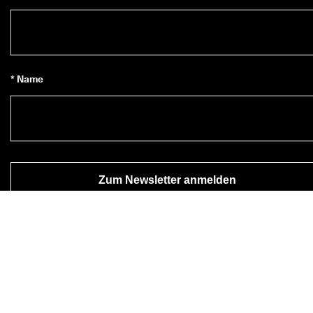
* Name
Zum Newsletter anmelden
*
Ja, ich möchte den ECCO-Newsletter abonnieren.
* Mit Ihrer Anmeldung erklären Sie sich damit einverstanden, 
Neuigkeiten über die Produkte, Dienstleistungen, Gewinnspiele und
Werbeaktionen von ECCO Europe AG und anderen ECCO-Partnern
hier
, um eine Übersicht über alle relevanten ECCO-Partner zu 