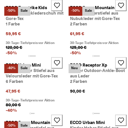
c
Taschen & Accessoires
ECCO Exostrike Kids
ECCO Snow Mountain
h
-50%
Sale
-50%
Sale
Kinder Nubuklederschuh mit
Kinder Winterstiefel aus
e 
Gore-Tex
Nubukleder mit Gore-Tex
R
Entdecken
ü
1 Farbe
2 Farben
c
59,95 €
61,95 €
ECCO.kollektive
k
s
30-Tage-Tiefstpreis vor Aktion
30-Tage-Tiefstpreis vor Aktion
e
120,00 €
125,00 €
n
-
50
%
-
50
%
Mein Konto
d
u
Filialen
n
ECCO Urban Mini
ECCO Receptor Xp
-40%
Sale
Neu
g
Kinder Hoher Stiefel aus
Kinder Outdoor-Ankle-Boot
Veloursleder mit Gore-Tex
aus Leder
D
6 Farben
2 Farben
Werden Sie ECCO Mitglied und sichern Sie sich Produktprämien,
e
limitierte Angebote, Events und mehr.
r 
47,95 €
90,00 €
S
Konto erstellen
Anmelden
a
30-Tage-Tiefstpreis vor Aktion
80,00 €
l
-
40
%
e 
i
s
ECCO Snow Mountain
ECCO Urban Mini
-50%
Sale
t 
Kinder Winterstiefel aus
Kinder Hoher Stiefel aus