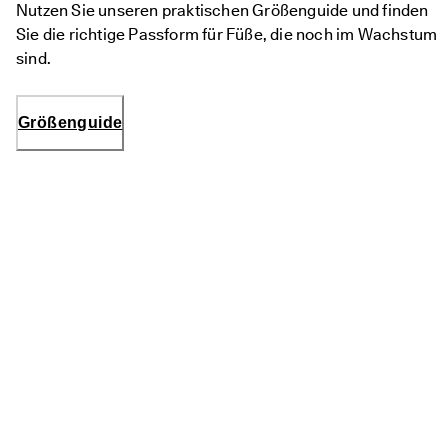
Nutzen Sie unseren praktischen Größenguide und finden
M
i
Sie die richtige Passform für Füße, die noch im Wachstum
t
sind.
g
l
i
e
Größenguide
d
i
m 
E
C
C
O
-
C
l
u
b 
u
m 
P
r
ä
m