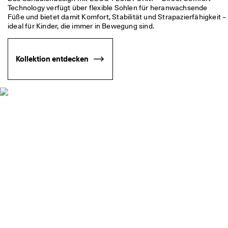
★
★
Füße und bietet damit Komfort, Stabilität und Strapazierfähigkeit – 
★ 
ideal für Kinder, die immer in Bewegung sind. 
4
,
3 
Kollektion entdecken
· 
Ü
b
e
r 
1
3
5
.
0
0
0 
v
e
ri
fi
z
i
e