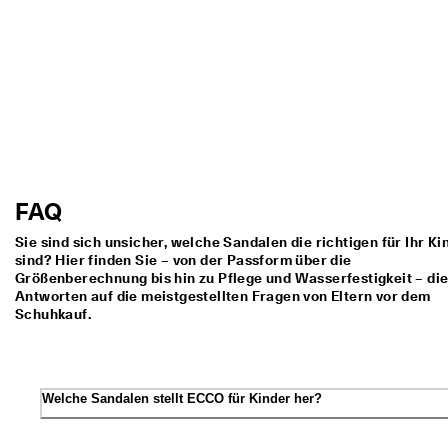
i
e
n 
u
n
d 
R
a
b
a
t
FAQ
t
e 
Sie sind sich unsicher, welche Sandalen die richtigen für Ihr Ki
z
sind? Hier finden Sie – von der Passform über die
u 
Größenberechnung bis hin zu Pflege und Wasserfestigkeit – di
e
Antworten auf die meistgestellten Fragen von Eltern vor dem
r
Schuhkauf.
h
a
l
t
e
Welche Sandalen stellt ECCO für Kinder her?
n