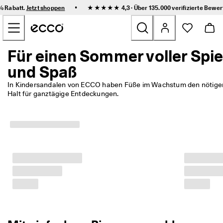
F
•
0% Rabatt.
Jetzt shoppen
★★★★★ 4,3 · Über 135.000
verifizierte Bewe
l
Zum Inhalt der Hauptseite springen
e
x
i
b
Für einen Sommer voller Spie
Neu
l
und Spaß
e 
L
Damen
i
In Kindersandalen von ECCO haben Füße im Wachstum den nötigen
e
Halt für ganztägige Entdeckungen. 
f
Herren
e
r
u
Kinder
n
g 
u
Outdoor
n
d 
Golf
e
i
n
Sale
f
a