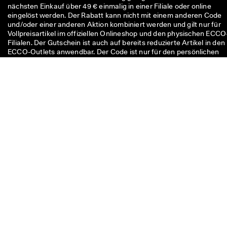
nächsten Einkauf über 49 € einmalig in einer Filiale oder online
eingelöst werden. Der Rabatt kann nicht mit einem anderen Code
und/oder einer anderen Aktion kombiniert werden und gilt nur für
Vollpreisartikel im offiziellen Onlineshop und den physischen ECCO
Filialen. Der Gutschein ist auch auf bereits reduzierte Artikel in den
ECCO-Outlets anwendbar. Der Code ist nur für den persönlichen
Gebrauch bestimmt und darf nicht weitergegeben oder veröffentli
werden. Der Rabatt gilt nur für Waren (nicht für Geschenkkarten) u
kann nicht in bar ausgezahlt werden. Der Gutschein kann nur einma
verwendet werden.
Bitte melden Sie sich bei uns,
sollten Sie eine Frage zu
Größen, Passformen, Modellen
oder Ihrer Bestellung haben.
Fragen oder Feedback?
Rufen Sie uns an
+49 40 79729172