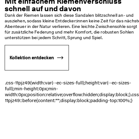
Mit einfachem Riemenverschluss
c
Taschen & Accessoires
schnell auf und davon
h
e 
Dank der Riemen lassen sich diese Sandalen blitzschnell an- und 
R
ausziehen, sodass kleine Entdecker:innen keine Zeit für das nächste
Entdecken
ü
Abenteuer in der Natur verlieren. Eine leichte Zwischensohle sorgt 
c
für zusätzliche Federung und mehr Komfort, die robusten Sohlen 
ECCO.kollektive
k
unterstützen bei jedem Schritt, Sprung und Spiel. 
s
e
n
Kollektion entdecken
Mein Konto
d
u
Filialen
n
g
D
Werden Sie ECCO Mitglied und sichern Sie sich Produktprämien,
e
limitierte Angebote, Events und mehr.
r 
S
Konto erstellen
Anmelden
a
l
e 
i
s
t 