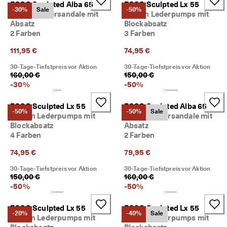
ECCO Sculpted Alba 65
ECCO Sculpted Lx 55
M
-30%
Sale
-50%
Damen Ledersandale mit
Damen Lederpumps mit
i
Absatz
Blockabsatz
t
2 Farben
3 Farben
g
l
111,95 €
74,95 €
i
e
30-Tage-Tiefstpreis vor Aktion
30-Tage-Tiefstpreis vor Aktion
d
160,00 €
150,00 €
i
-
30
%
-
50
%
m 
E
ECCO Sculpted Lx 55
ECCO Sculpted Alba 65
C
-50%
-50%
Sale
C
Damen Lederpumps mit
Damen Ledersandale mit
O
Blockabsatz
Absatz
-
4 Farben
2 Farben
C
l
74,95 €
79,95 €
u
30-Tage-Tiefstpreis vor Aktion
30-Tage-Tiefstpreis vor Aktion
b 
150,00 €
160,00 €
u
-
50
%
-
50
%
m 
P
r
ECCO Sculpted Lx 55
ECCO Sculpted Lx 55
-20%
-40%
Sale
ä
Damen Lederpumps mit
Damen Lederpumps mit
m