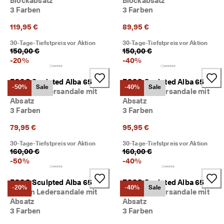
Blockabsatz
Blockabsatz
i
3 Farben
3 Farben
e
n 
119,95 €
89,95 €
u
n
30-Tage-Tiefstpreis vor Aktion
30-Tage-Tiefstpreis vor Aktion
150,00 €
150,00 €
d 
-
20
%
-
40
%
R
a
b
ECCO Sculpted Alba 65
ECCO Sculpted Alba 65
-50%
Sale
-40%
Sale
a
Damen Ledersandale mit
Damen Ledersandale mit
t
Absatz
Absatz
t
3 Farben
3 Farben
e 
z
79,95 €
95,95 €
u 
e
30-Tage-Tiefstpreis vor Aktion
30-Tage-Tiefstpreis vor Aktion
r
160,00 €
160,00 €
h
-
50
%
-
40
%
a
l
ECCO Sculpted Alba 65
ECCO Sculpted Alba 65
t
-20%
-40%
Sale
Damen Ledersandale mit
Damen Ledersandale mit
e
Absatz
Absatz
n
3 Farben
3 Farben