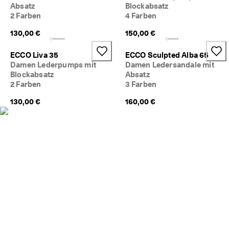
Absatz
Blockabsatz
5
0
2 Farben
4 Farben
% 
130,00 €
150,00 €
R
a
b
ECCO Liva 35
ECCO Sculpted Alba 65
a
Damen Lederpumps mit
Damen Ledersandale mit
t
Blockabsatz
Absatz
t
2 Farben
3 Farben
. 
J
130,00 €
160,00 €
e
t
z
t 
s
h
o
p
p
e
n
★
★