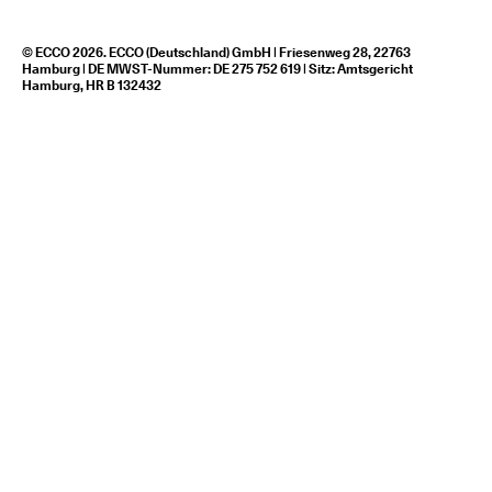
© ECCO 2026. ECCO (Deutschland) GmbH | Friesenweg 28, 22763
Hamburg | DE MWST-Nummer: DE 275 752 619 | Sitz: Amtsgericht
Hamburg, HR B 132432