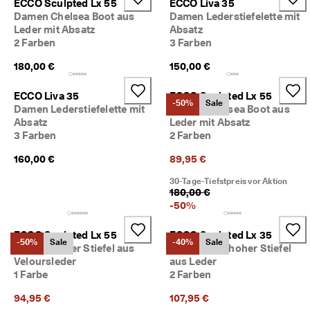
ECCO Sculpted Lx 55
ECCO Liva 35
Damen Chelsea Boot aus
Damen Lederstiefelette mit
Leder mit Absatz
Absatz
2 Farben
3 Farben
180,00 €
150,00 €
ECCO Liva 35
ECCO Sculpted Lx 55
-50%
Sale
Damen Lederstiefelette mit
Damen Chelsea Boot aus
Absatz
Leder mit Absatz
3 Farben
2 Farben
160,00 €
89,95 €
30-Tage-Tiefstpreis vor Aktion
180,00 €
-
50
%
ECCO Sculpted Lx 55
ECCO Sculpted Lx 35
-50%
Sale
-40%
Sale
Damen Hoher Stiefel aus
Damen Halbhoher Stiefel
Veloursleder
aus Leder
1 Farbe
2 Farben
94,95 €
107,95 €