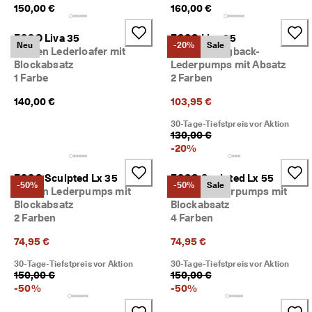
150,00 €
160,00 €
r
t
e 
ECCO Liva 35
ECCO Liva 35
Neu
-20%
Sale
B
Damen Lederloafer mit
Damen Slingback-
e
Blockabsatz
Lederpumps mit Absatz
w
1 Farbe
2 Farben
e
r
140,00 €
103,95 €
t
u
30-Tage-Tiefstpreis vor Aktion
n
130,00 €
g
-
20
%
e
n
ECCO Sculpted Lx 35
ECCO Sculpted Lx 55
-50%
-50%
Sale
Damen Lederpumps mit
Damen Lederpumps mit
🤝 
Blockabsatz
Blockabsatz
W
2 Farben
4 Farben
e
r
74,95 €
74,95 €
d
e
30-Tage-Tiefstpreis vor Aktion
30-Tage-Tiefstpreis vor Aktion
n 
150,00 €
150,00 €
S
-
50
%
-
50
%
i
e 