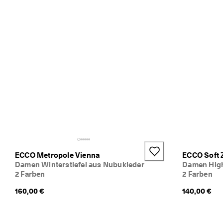
e
n 
S
i
e 
M
i
t
g
l
i
e
d
i
m 
E
C
ECCO Metropole Vienna
ECCO Soft 
C
Damen Winterstiefel aus Nubukleder
Damen High
O
2 Farben
2 Farben
-
160,00 €
140,00 €
C
l
u
b 