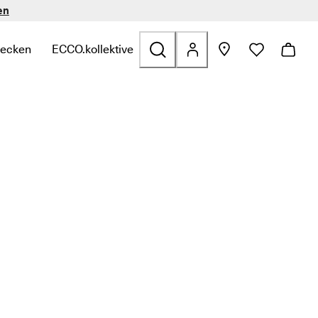
en
decken
ECCO.kollektive
n
zu finden
zu Sale zu finden
te Links zu Taschen & Accessoires zu finden
termenü öffnen, um verwandte Links zu Entdecken zu finden
Untermenü öffnen, um verwandte Links zu ECCO.kol