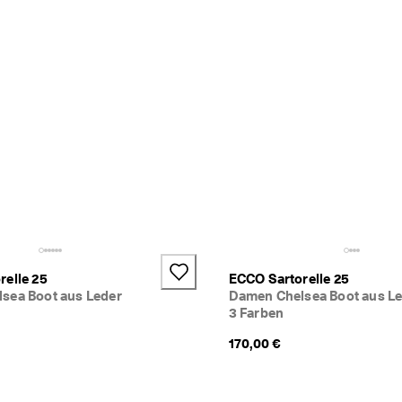
relle 25
ECCO Sartorelle 25
sea Boot aus Leder
Damen Chelsea Boot aus L
3 Farben
170,00 €