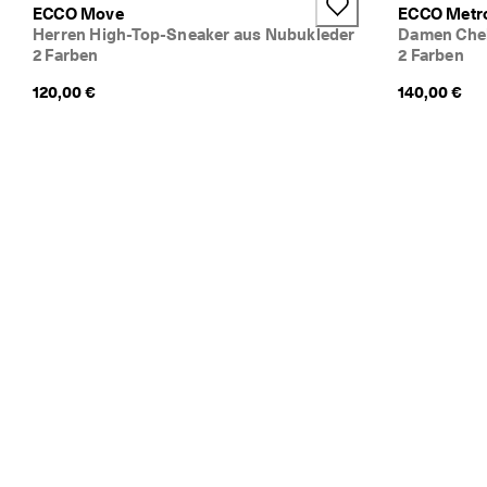
ECCO Move
ECCO Metro
e
Herren High-Top-Sneaker aus Nubukleder
Damen Chel
n
2 Farben
2 Farben
★
120,00 €
140,00 €
★
★
★
★ 
4
,
3 
· 
Ü
b
e
r 
1
3
5
.
0
0
0 