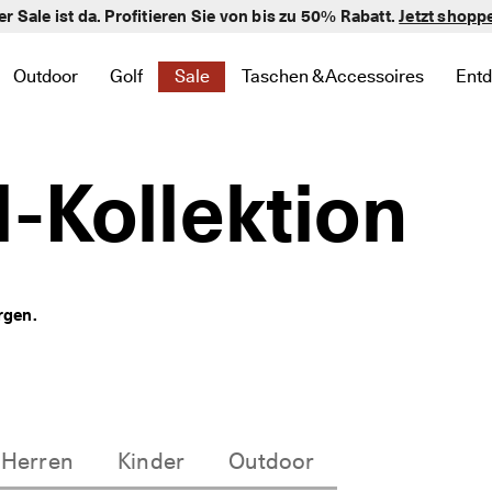
er Sale ist da. Profitieren Sie von bis zu 50% Rabatt.
verifizierte Bewertungen
Jetzt shopp
Outdoor
Golf
Sale
Taschen & Accessoires
Ent
 zu Neu zu finden
te Links zu Damen zu finden
 um verwandte Links zu Herren zu finden
nü öffnen, um verwandte Links zu Kinder zu finden
Untermenü öffnen, um verwandte Links zu Outdoor zu finde
Untermenü öffnen, um verwandte Links zu Golf 
Untermenü öffnen, um verwandte Links 
Untermenü öffnen, um verwand
Un
l-Kollektion
rgen.
Herren
Kinder
Outdoor