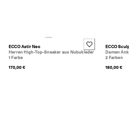
v
e
ri
fi
zi
e
rt
e 
B
ECCO Astir Neo
ECCO Sculp
e
Herren High-Top-Sneaker aus Nubukleder
Damen Ankl
w
1 Farbe
2 Farben
e
rt
170,00 €
180,00 €
u
n
g
e
n
🤝 
W
e
r
d