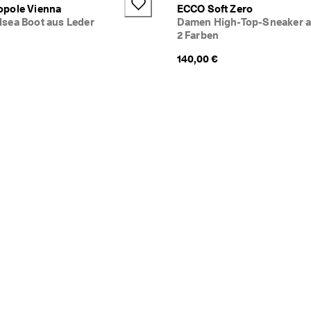
pole Vienna
ECCO Soft Zero
sea Boot aus Leder
Damen High-Top-Sneaker a
2 Farben
140,00 €