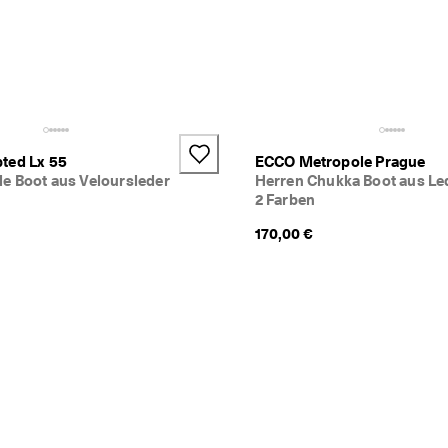
ted Lx 55
ECCO Metropole Prague
e Boot aus Veloursleder
Herren Chukka Boot aus Le
2 Farben
170,00 €