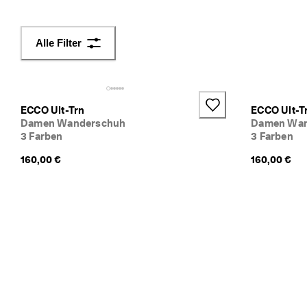
a
c
h
Alle Filter
e 
R
ü
c
k
ECCO Ult-Trn
ECCO Ult-T
s
Damen Wanderschuh
Damen Wan
e
3 Farben
3 Farben
n
d
160,00 €
160,00 €
u
n
g
D
e
r 
S
a
l
e 